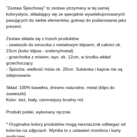
"Zestaw Śpiochowy" to zestaw utrzymany w tej samej
kolorystyce, składający się ze specjalnie wyselekcjonowanych
pasujących do siebie elementów, gotowy do podarowania jako
prezent.
Zestaw składa się z trzech produktów:
- zawieszki do smoczka z metalowym klipsem; dł całości ok.
23cm (kolor klipsa - srebrny/metal)
- grzechotka z misiem; wys. ok. 12cm, w środku wkład
grzechoczący.
- Śpiocha: wielkość misia ok. 20cm. Sukienka i kapcie nie są
zdejmowane.
Skład: 100% bawełna, drewno naturalne, metal (klips do
zawieszki)
Kolor: beż, biały, ciemniejszy brudny róż
Produkt polski, wykonany ręcznie.
* Oryginalne kolory produktów mogą nieznacznie odbiegać od
kolorów na zdjęciach. Wynika to z ustawień monitora i karty
graficznej.