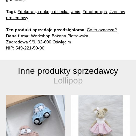
Tagi:
#dekoracja pokoju dziecka
,
#miś
,
#photoprops
,
#zestaw
prezentowy
Ten produkt sprzedaje przedsiębiorca.
Co to oznacza?
Dane firmy:
Workshop Bożena Piotrowska
Zagrodowa 9/9, 32-600 Oświęcim
NIP: 549-221-50-96
Inne produkty sprzedawcy
Lollipop