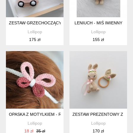
ZESTAW GRZECHOCZĄCYCH SAMOCHODZIKÓW
LENIUCH - MIŚ IMIENNY
Lollipop
Lollipop
175 zł
155 zł
OPASKA Z MOTYLKIEM - RÓŻ
ZESTAW PREZENTOWY Z ZAJ
Lollipop
Lollipop
18 zł
35 zł
170 zł