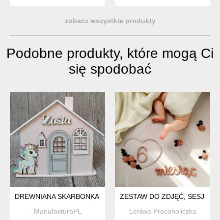
zobacz wszystkie produkty
Podobne produkty, które mogą Ci
się spodobać
DREWNIANA SKARBONKA DOMEK XXL
ZESTAW DO ZDJĘĆ, SESJI PI
ManufakturaPL
Leniwa Pracoholiczka