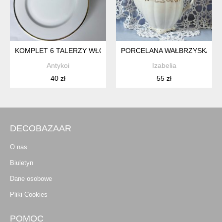
KOMPLET 6 TALERZY WŁOCŁAWEK PRL POLSKI DESIGN DE
PORCELANA WAŁBRZYSKA
Antykoi
Izabelia
40 zł
55 zł
DECOBAZAAR
O nas
Biuletyn
Dane osobowe
Pliki Cookies
POMOC