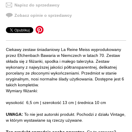
Napisz do sprzedawcy
Zobacz opinie o sprzedawcy
Ciekawy zestaw śniadaniowy La Reine Meiss wyprodukowany
przez Efchenbach Bawaria w Niemczech w latach 70. Zestaw
składa się z filiżanki, spodka i małego talerzyka. Zestaw
wykonany z najwyższej jakości półtransparentnej, delikatnej
porcelany ze złoconymi wykończeniami. Przedmiot w stanie
oryginalnym, nosi normalne ślady użytkowania. Dostępne jest 6
takich kompletów.
Wymiary filiżanki:
wysokość 6,5 cm | szerokość 13 cm | średnica 10 cm
UWAGA:
To nie jest autorski produkt. Pochodzi z działu Vintage,
w którym wystawiane są rzeczy używane.
Ten produkt sprzedaje osoba prywatna.
Co to oznacza?