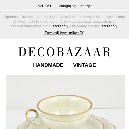
SZUKAJ
Zaloguj się
Koszyk
Zgodnie z Rozporządzeniem Ogólnym o Ochronie Danych Osobowych z dnia
27 kwietnia 2016 r. informujemy, że w celu realizacji naszych usług
przetwarzamy Twoje dane (
szczegóły
) i używamy cookies (
szczegóły
).
Zamknij komunikat [X]
HANDMADE
VINTAGE