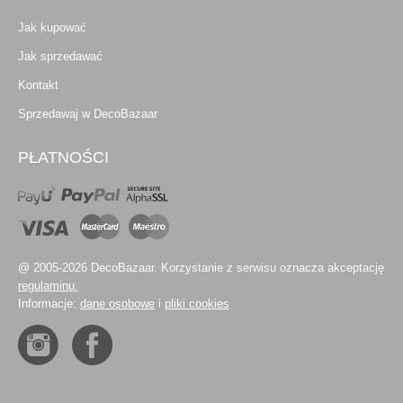
Jak kupować
Jak sprzedawać
Kontakt
Sprzedawaj w DecoBazaar
PŁATNOŚCI
@ 2005-2026 DecoBazaar. Korzystanie z serwisu oznacza akceptację
regulaminu.
Informacje:
dane osobowe
i
pliki cookies