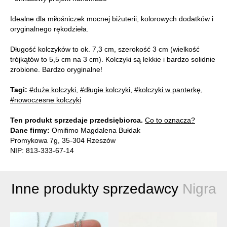
Idealne dla miłośniczek mocnej biżuterii, kolorowych dodatków i
oryginalnego rękodzieła.
Długość kolczyków to ok. 7,3 cm, szerokość 3 cm (wielkość
trójkątów to 5,5 cm na 3 cm). Kolczyki są lekkie i bardzo solidnie
zrobione. Bardzo oryginalne!
Tagi:
#duże kolczyki
,
#długie kolczyki
,
#kolczyki w panterkę
,
#nowoczesne kolczyki
Ten produkt sprzedaje przedsiębiorca.
Co to oznacza?
Dane firmy:
Omifimo Magdalena Bułdak
Promykowa 7g, 35-304 Rzeszów
NIP: 813-333-67-14
Inne produkty sprzedawcy
Nigra