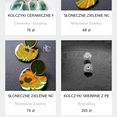
KOLCZYKI CERAMICZNE MUSZLE MORSKIE ZIELONE, MOSIĄ
SŁONECZNE ZIELENIE NO4
Ceramika i biżuteria
Motywator Eweliny
75 zł
68 zł
SŁONECZNE ZIELENIE NO3
KOLCZYKI SREBRNE Z PERID
Motywator Eweliny
AnimaBiżu
74 zł
265 zł