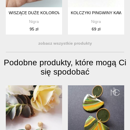
WISZĄCE DUŻE KOLOROWE KOLCZYKI KOŁA NA SZTYFTACH
KOLCZYKI PINGWINY KAWAII
Nigra
Nigra
95 zł
69 zł
zobacz wszystkie produkty
Podobne produkty, które mogą Ci
się spodobać