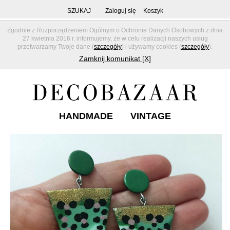
SZUKAJ
Zaloguj się
Koszyk
Zgodnie z Rozporządzeniem Ogólnym o Ochronie Danych Osobowych z dnia
27 kwietnia 2016 r. informujemy, że w celu realizacji naszych usług
przetwarzamy Twoje dane (
szczegóły
) i używamy cookies (
szczegóły
).
Zamknij komunikat [X]
HANDMADE
VINTAGE