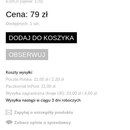
5,0/5,0 (opinie: 170)
Cena: 79 zł
Dostępnych:
1
szt.
Koszty wysyłki:
Poczta Polska: 11,00 zł / 2,20 zł
Paczkomat InPost: 11,00 zł
Wysyłka zagraniczna (kraje UE): 23,00 zł / 4,60 zł
Wysyłka nastąpi w ciągu 3 dni roboczych
Zapytaj o szczegóły produktu
Zobacz opinie o sprzedawcy