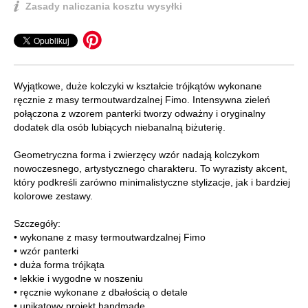
Zasady naliczania kosztu wysyłki
Wyjątkowe, duże kolczyki w kształcie trójkątów wykonane
ręcznie z masy termoutwardzalnej Fimo. Intensywna zieleń
połączona z wzorem panterki tworzy odważny i oryginalny
dodatek dla osób lubiących niebanalną biżuterię.
Geometryczna forma i zwierzęcy wzór nadają kolczykom
nowoczesnego, artystycznego charakteru. To wyrazisty akcent,
który podkreśli zarówno minimalistyczne stylizacje, jak i bardziej
kolorowe zestawy.
Szczegóły:
• wykonane z masy termoutwardzalnej Fimo
• wzór panterki
• duża forma trójkąta
• lekkie i wygodne w noszeniu
• ręcznie wykonane z dbałością o detale
• unikatowy projekt handmade