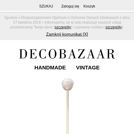
SZUKAJ
Zaloguj się
Koszyk
Zgodnie z Rozporządzeniem Ogólnym o Ochronie Danych Osobowych z dnia
27 kwietnia 2016 r. informujemy, że w celu realizacji naszych usług
przetwarzamy Twoje dane (
szczegóły
) i używamy cookies (
szczegóły
).
Zamknij komunikat [X]
HANDMADE
VINTAGE