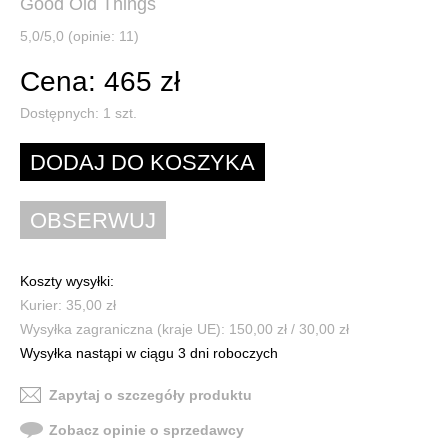
Good Old Things
5,0/5,0 (opinie: 11)
Cena: 465 zł
Dostępnych:
1
szt.
Koszty wysyłki:
Kurier: 35,00 zł
Wysyłka zagraniczna (kraje UE): 150,00 zł / 30,00 zł
Wysyłka nastąpi w ciągu 3 dni roboczych
Zapytaj o szczegóły produktu
Zobacz opinie o sprzedawcy