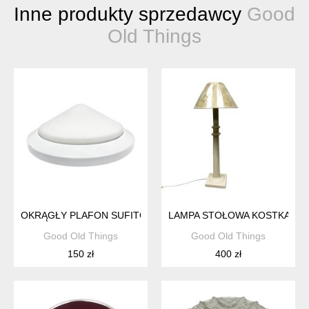
Inne produkty sprzedawcy
Good
Old Things
OKRĄGŁY PLAFON SUFITOWY BAHAG, NIEMCY LAT 80. WYKO
LAMPA STOŁOWA KOSTKA FRAN
Good Old Things
Good Old Things
150 zł
400 zł