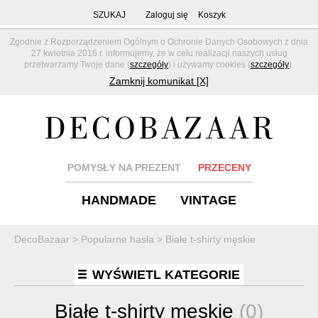
SZUKAJ
Zaloguj się
Koszyk
Zgodnie z Rozporządzeniem Ogólnym o Ochronie Danych Osobowych z dnia
27 kwietnia 2016 r. informujemy, że w celu realizacji naszych usług
przetwarzamy Twoje dane (
szczegóły
) i używamy cookies (
szczegóły
).
Zamknij komunikat [X]
POMYSŁY NA PREZENT
PRZECENY
HANDMADE
VINTAGE
DecoBazaar
>
Popularne hasła
>
Białe t-shirty męskie
WYŚWIETL KATEGORIE
Białe t-shirty męskie
(0)