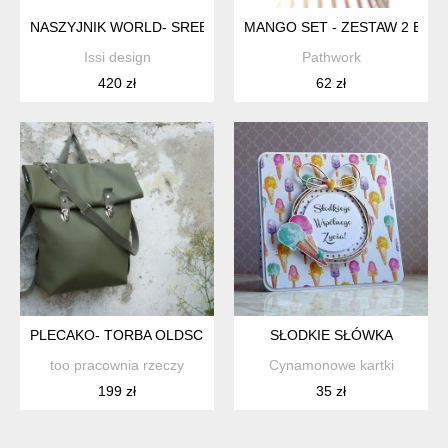
NASZYJNIK WORLD- SREBRO 925
MANGO SET - ZESTAW 2 BRA
Issi design
Pathwork
420 zł
62 zł
PLECAKO- TORBA OLDSCHOOL ZIELONY
SŁODKIE SŁÓWKA
too pracownia rzeczy
Cynamonowe kartki
199 zł
35 zł