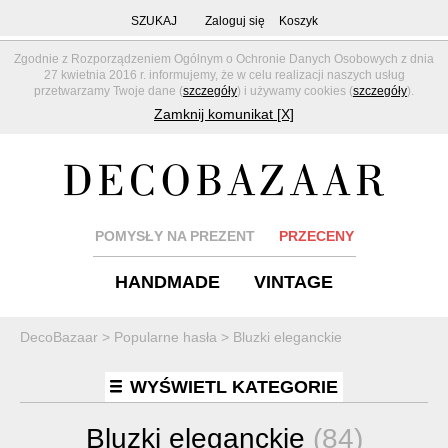
SZUKAJ
Zaloguj się
Koszyk
Zgodnie z Rozporządzeniem Ogólnym o Ochronie Danych Osobowych z dnia
27 kwietnia 2016 r. informujemy, że w celu realizacji naszych usług
przetwarzamy Twoje dane (
szczegóły
) i używamy cookies (
szczegóły
).
Zamknij komunikat [X]
POMYSŁY NA PREZENT
PRZECENY
HANDMADE
VINTAGE
DecoBazaar
>
Popularne hasła
>
Bluzki eleganckie
WYŚWIETL KATEGORIE
Bluzki eleganckie
(84)