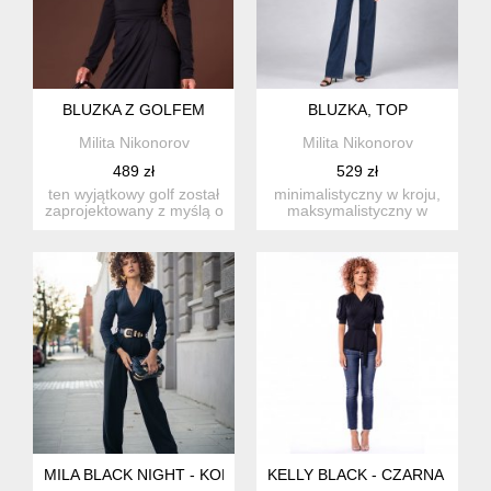
BLUZKA Z GOLFEM
BLUZKA, TOP
Milita Nikonorov
Milita Nikonorov
489 zł
529 zł
ten wyjątkowy golf został
minimalistyczny w kroju,
zaprojektowany z myślą o
maksymalistyczny w
komforcie i eleganc...
robieniu wrażenia. ten
top...
MILA BLACK NIGHT - KOPERTOWA BLUZKA
KELLY BLACK - CZARNA BLUZ