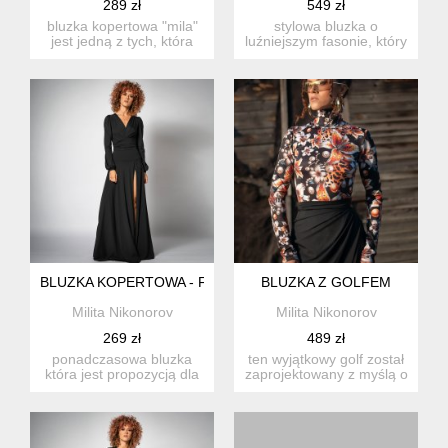
289 zł
549 zł
bluzka kopertowa "mila"
stylowa bluzka o
jest jedną z tych, która
luźniejszym fasonie, który
powinna zna...
subtelnie otula sylwetkę,
...
BLUZKA KOPERTOWA - FIORELLA BLACK
BLUZKA Z GOLFEM
Milita Nikonorov
Milita Nikonorov
269 zł
489 zł
ponadczasowa bluzka
ten wyjątkowy golf został
która jest propozycją dla
zaprojektowany z myślą o
miłośniczek zabawy z
komforcie i eleganc...
mod...