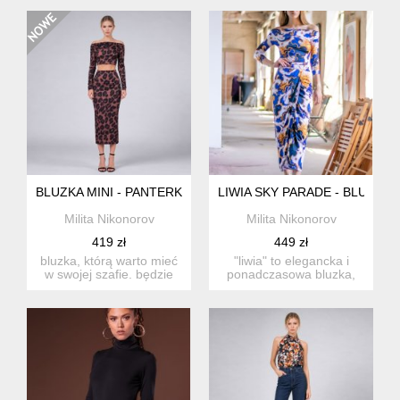
roz...
krót...
BLUZKA MINI - PANTERKA
LIWIA SKY PARADE - BLUZKA
Milita Nikonorov
Milita Nikonorov
419 zł
449 zł
bluzka, którą warto mieć
"liwia" to elegancka i
w swojej szafie. będzie
ponadczasowa bluzka,
ona idealna na wiele ...
która przyda się...