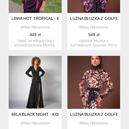
LIWIA HOT TROPICAL - BLUZKA Z ODSŁONIĘTYMI RAMIONA
LUŹNA BLUZKA Z GOLFEM
Milita Nikonorov
Milita Nikonorov
449 zł
549 zł
"liwia" to elegancka i
stylowa bluzka o
ponadczasowa bluzka,
luźniejszym fasonie, który
która przyda się...
subtelnie otula sylwetkę,
...
MILA BLACK NIGHT - KOPERTOWA BLUZKA
LUŹNA BLUZKA Z GOLFEM
Milita Nikonorov
Milita Nikonorov