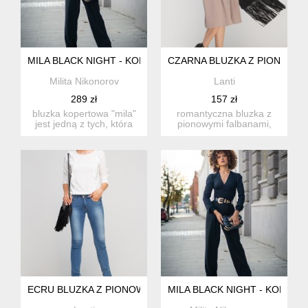
MILA BLACK NIGHT - KOPERTOWA BLUZKA
CZARNA BLUZKA Z PIONOWYM
Milita Nikonorov
Lanti
289 zł
157 zł
bluzka kopertowa "mila"
romantyczna bluzka z
jest jedną z tych, która
pionowymi falbanami,
powinna zna...
zapinana na plecach, z
dekol...
ECRU BLUZKA Z PIONOWYMI FALBANAMI, BLU136
MILA BLACK NIGHT - KOPER