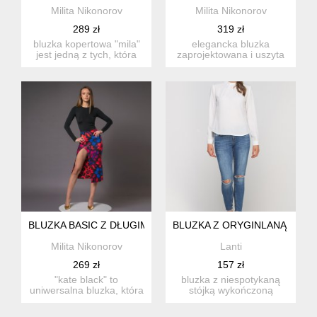
Milita Nikonorov
Milita Nikonorov
289 zł
319 zł
bluzka kopertowa "mila"
elegancka bluzka
jest jedną z tych, która
zaprojektowana i uszyta
powinna zna...
w pracowni nikonorov -
rękaw...
BLUZKA BASIC Z DŁUGIM RĘKAWEM - KATE BLACK
BLUZKA Z ORYGINLANĄ STÓJ
Milita Nikonorov
Lanti
269 zł
157 zł
"kate black" to
bluzka z niespotykaną
uniwersalna bluzka, która
stójką wykończoną
wcale nie jest &qu...
modnymi marszczeniami.
z tyłu ...