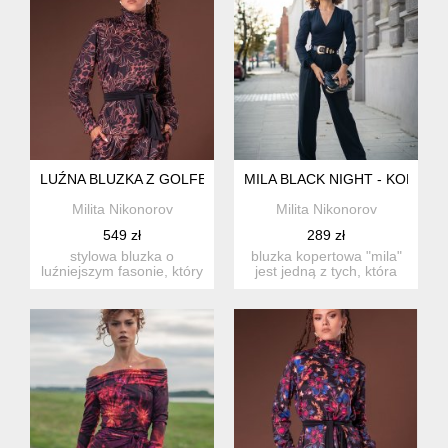
LUŹNA BLUZKA Z GOLFEM
MILA BLACK NIGHT - KOPER
Milita Nikonorov
Milita Nikonorov
549 zł
289 zł
stylowa bluzka o
bluzka kopertowa "mila"
luźniejszym fasonie, który
jest jedną z tych, która
subtelnie otula sylwetkę,
powinna zna...
...