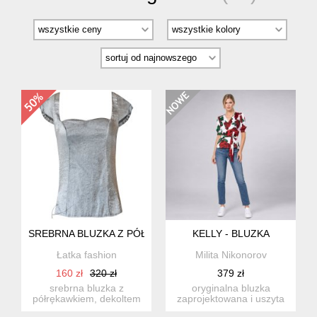
SREBRNA BLUZKA Z PÓŁRĘKAWKIEM
KELLY - BLUZKA
Łatka fashion
Milita Nikonorov
160 zł
320 zł
379 zł
srebrna bluzka z
oryginalna bluzka
półrękawkiem, dekoltem
zaprojektowana i uszyta
karo, zapinana na guziki.
w pracowni nikonorov -