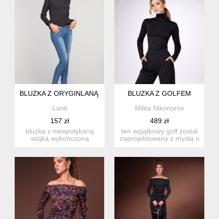
BLUZKA Z ORYGINLANĄ STÓJKĄ, BLU138 CZARNY
BLUZKA Z GOLFEM
Lanti
Milita Nikonorov
157 zł
489 zł
bluzka z niespotykaną
ten wyjątkowy golf został
stójką wykończoną
zaprojektowany z myślą o
modnymi marszczeniami.
komforcie i eleganc...
z tyłu ...