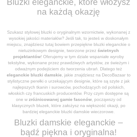
Bluzki eleganckie, które włożysz
na każdą okazję
Szukasz stylowej bluzki o oryginalnym wzornictwie, wykonanej z
wysokiej jakości materiałów? Jeśli tak, to jesteś w doskonałym
miejscu, znajdziesz tutaj bowiem przepiękne bluzki eleganckie o
nietuzinkowym designie, tworzone przez
świetnych
projektantów
! Oferujemy w tym dziale wspaniałe wyroby
tekstylne, wykonane przez prawdziwych artystów, ze świeżym i
odważnym podejściem do tworzenia ubrań. Dlatego też
eleganckie bluzki damskie
, jakie znajdziesz na DecoBazaar to
stylistyczne perełki o urzekającym designie, które są szyte z jak
najlepszych tkanin i surowców, pochodzących od polskich,
włoskich czy francuskich producentów. Przy czym dostępne są
one w
zróżnicowanej gamie fasonów
, począwszy od
klasycznych bluzek, które założysz na większość okazji, po
bardziej eleganckie bluzki damskie wieczorowe.
Bluzki damskie eleganckie –
bądź piękna i oryginalna!