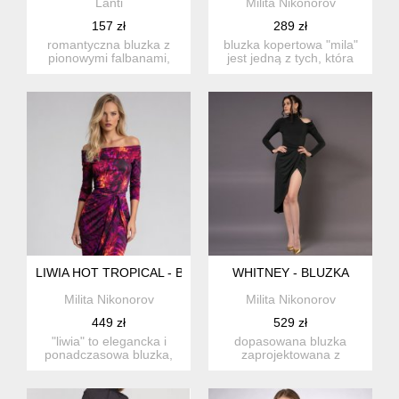
Lanti
Milita Nikonorov
157 zł
289 zł
romantyczna bluzka z
bluzka kopertowa "mila"
pionowymi falbanami,
jest jedną z tych, która
zapinana na plecach, z
powinna zna...
dekol...
LIWIA HOT TROPICAL - BLUZKA Z ODSŁONIĘTYMI RAMIONA
WHITNEY - BLUZKA
Milita Nikonorov
Milita Nikonorov
449 zł
529 zł
"liwia" to elegancka i
dopasowana bluzka
ponadczasowa bluzka,
zaprojektowana z
która przyda się...
najwyższej klasy jersey'u.
- golf ...