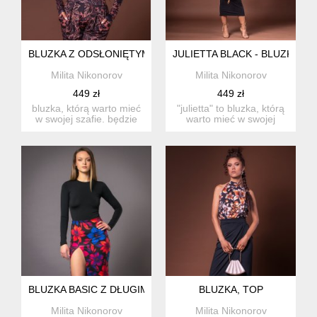
BLUZKA Z ODSŁONIĘTYMI RAMIONAMI
JULIETTA BLACK - BLUZKA Z
Milita Nikonorov
Milita Nikonorov
449 zł
449 zł
bluzka, którą warto mieć
"julietta" to bluzka, którą
w swojej szafie. będzie
warto mieć w swojej
ona idealna na wiele ...
szafie. będz...
BLUZKA BASIC Z DŁUGIM RĘKAWEM - KATE BLACK
BLUZKA, TOP
Milita Nikonorov
Milita Nikonorov