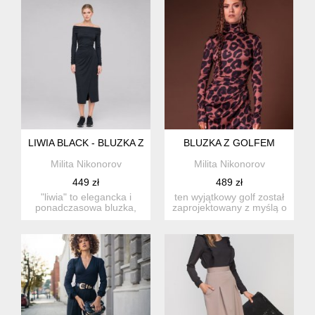
LIWIA BLACK - BLUZKA Z ODSŁONIĘTYMI RAMIONAMI
BLUZKA Z GOLFEM
Milita Nikonorov
Milita Nikonorov
449 zł
489 zł
"liwia" to elegancka i
ten wyjątkowy golf został
ponadczasowa bluzka,
zaprojektowany z myślą o
która przyda się...
komforcie i eleganc...