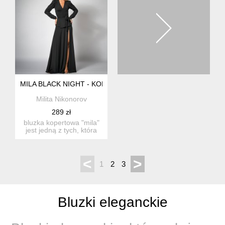
MILA BLACK NIGHT - KOPERTOWA BLUZKA
Milita Nikonorov
289 zł
bluzka kopertowa "mila"
jest jedną z tych, która
powinna zna...
<
>
1
2
3
Bluzki eleganckie