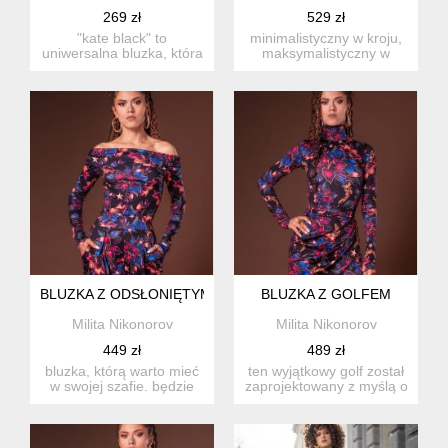
269 zł
529 zł
"kate black" to
minimalistyczny w kroju,
uniwersalna bluzka, która
maksymalistyczny w
wcale nie jest &qu...
robieniu wrażenia. ten
top...
BLUZKA Z ODSŁONIĘTYMI RAMIONAMI
BLUZKA Z GOLFEM
Milita Nikonorov
Milita Nikonorov
449 zł
489 zł
bluzka, którą warto mieć
ten wyjątkowy golf został
w swojej szafie. będzie
zaprojektowany z myślą o
ona idealna na wiele ...
komforcie i eleganc...