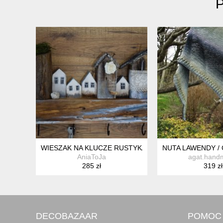
P
WIESZAK NA KLUCZE RUSTYKALNY, MALOWANE DOM
NUTA LAWENDY /
AniaToJa
agat.hand
285 zł
319 zł
DECOBAZAAR
POMOC