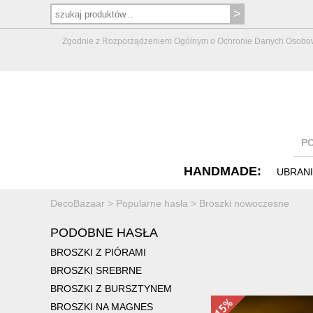
Zgodnie z Rozporządzeniem Ogólnym o Ochronie Danych Osobowych 
P
HANDMADE:
UBRAN
DecoBazaar
>
Popularne hasła
>
Broszki nowoczesne
PODOBNE HASŁA
BROSZKI Z PIÓRAMI
BROSZKI SREBRNE
BROSZKI Z BURSZTYNEM
BROSZKI NA MAGNES