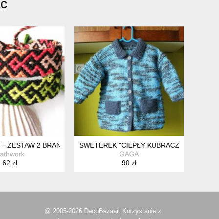
ać
 - ZESTAW 2 BRANSOLETEK ETNO, PLECIONE BRANSOLETKI PRZ
SWETEREK "CIEPŁY KUBRACZEK"
athwork
GAGA
62 zł
90 zł
@ 2005-2026 DecoBazaar. Korzystanie z