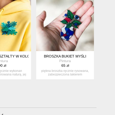
SZTAŁTY W KOLORACH JESIENI
BROSZKA BUKIET MYŚLI
ntura
Pintura
0 zł
65 zł
ręcznie wykonan
piękna broszka ręcznie rysowana,
irowana naturą. jej
zabezpieczona lakierem
regul...
ekologicznym. ...