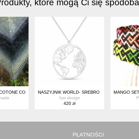
rodukty, które mogą Ci się spodob
KI DEKORACYJNE
 COTONE COLORATO
NASZYJNIK WORLD- SREBRO 925
MANGO SET
made
Issi design
P
420 zł
PŁATNOŚCI