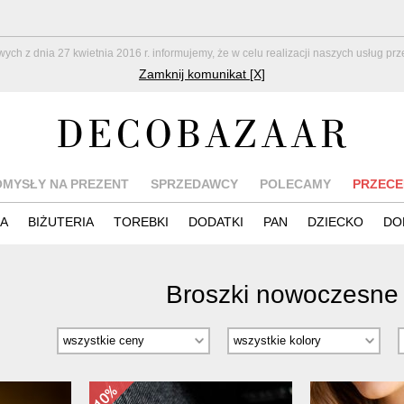
z dnia 27 kwietnia 2016 r. informujemy, że w celu realizacji naszych usług pr
Zamknij komunikat [X]
OMYSŁY NA PREZENT
SPRZEDAWCY
POLECAMY
PRZECE
IA
BIŻUTERIA
TOREBKI
DODATKI
PAN
DZIECKO
DO
Broszki nowoczesn