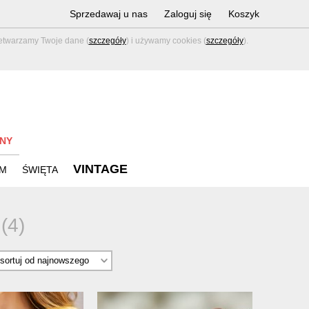
Sprzedawaj u nas
Zaloguj się
Koszyk
zetwarzamy Twoje dane (
szczegóły
) i używamy cookies (
szczegóły
).
NY
VINTAGE
M
ŚWIĘTA
e
(4)