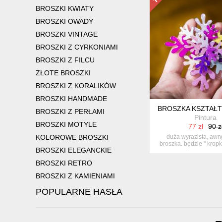
BROSZKI KWIATY
BROSZKI OWADY
BROSZKI VINTAGE
BROSZKI Z CYRKONIAMI
BROSZKI Z FILCU
ZŁOTE BROSZKI
BROSZKI Z KORALIKÓW
BROSZKI HANDMADE
BROSZKA KSZTAŁT
BROSZKI Z PERŁAMI
Pintura
BROSZKI MOTYLE
77 zł
90 z
KOLOROWE BROSZKI
duża wyrazista, aw
broszka. będzie " kropką
BROSZKI ELEGANCKIE
BROSZKI RETRO
BROSZKI Z KAMIENIAMI
POPULARNE HASŁA