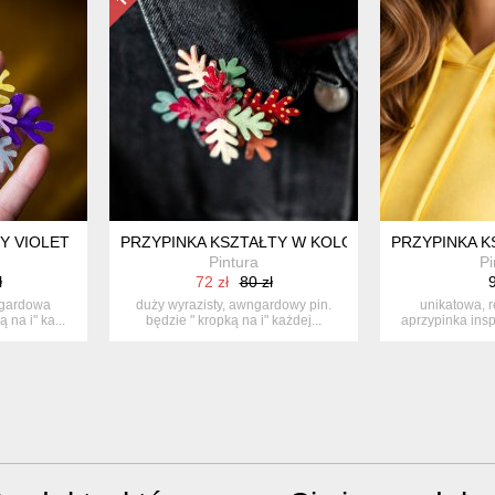
Y VIOLET
PRZYPINKA KSZTAŁTY W KOLORACH JESIENI
PRZYPINKA K
Pintura
Pi
ł
72 zł
80 zł
9
ngardowa
duży wyrazisty, awngardowy pin.
unikatowa, 
 na i" ka...
będzie " kropką na i" każdej...
aprzypinka insp
nie