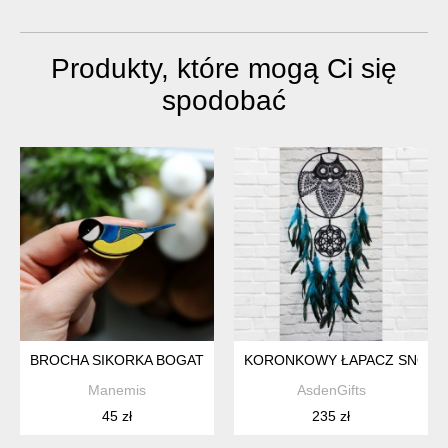
wielbicie...
umieszczoną...
Produkty, które mogą Ci się
spodobać
BROCHA SIKORKA BOGATKA
KORONKOWY ŁAPACZ SNÓW-
Manemis
AsdenGifts
45 zł
235 zł