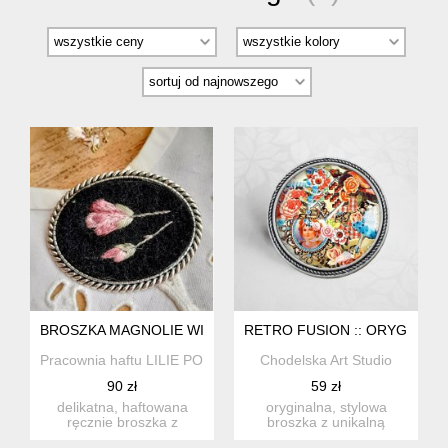
BROSZKA MAGNOLIE WIECZOROWĄ PORĄ HAFT RĘCZNY
RETRO FUSION :: ORYGINALN
Pracownia haftu LILIE POLNE
Chodelska Art Studio
90 zł
59 zł
delikatna, haftowana
oryginalna, stylowa
ręcznie broszka z
broszka z unikalną
kwiatami magnolii dla
grafiką artystyczną