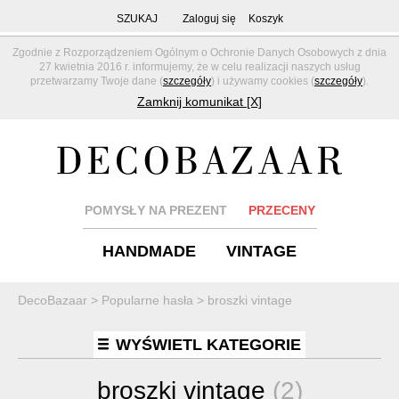
SZUKAJ
Zaloguj się
Koszyk
Zgodnie z Rozporządzeniem Ogólnym o Ochronie Danych Osobowych z dnia
27 kwietnia 2016 r. informujemy, że w celu realizacji naszych usług
przetwarzamy Twoje dane (
szczegóły
) i używamy cookies (
szczegóły
).
Zamknij komunikat [X]
POMYSŁY NA PREZENT
PRZECENY
HANDMADE
VINTAGE
DecoBazaar
>
Popularne hasła
>
broszki vintage
WYŚWIETL KATEGORIE
broszki vintage
(2)