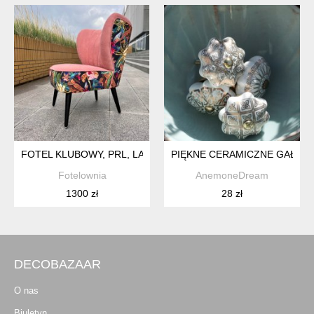
FOTEL KLUBOWY, PRL, LATA 60 70, USZAK, JUNGLE, KOKTA
PIĘKNE CERAMICZNE GAŁKI D
Fotelownia
AnemoneDream
1300 zł
28 zł
DECOBAZAAR
O nas
Biuletyn