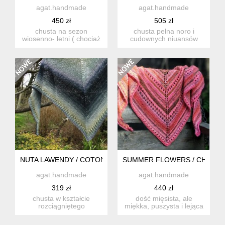
agat.handmade
agat.handmade
450 zł
505 zł
chusta na sezon
chusta pełna noro i
wiosenno- letni ( chociaż
cudownych niuansów
wszystko zależy od
kolorystycznych! miękka,
naszych o...
świetn...
NUTA LAWENDY / COTONE COLORATO
SUMMER FLOWERS / CHUSTA
agat.handmade
agat.handmade
319 zł
440 zł
chusta w kształcie
dość mięsista, ale
rozciągniętego
miękka, puszysta i lejąca
symetrycznego trójkąta,
chusta, wykonana ręcznie
wykonana ręc...
...