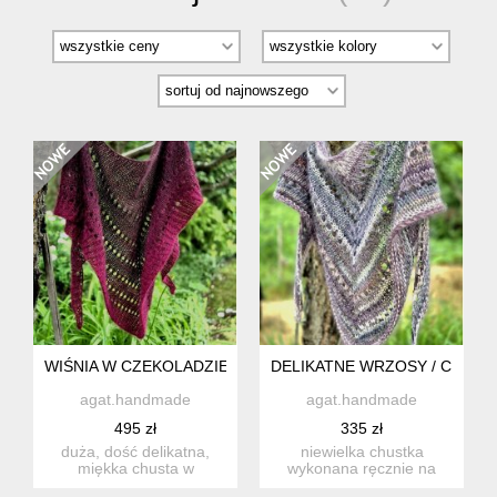
WIŚNIA W CZEKOLADZIE / CHUSTA Z JEDWABIEM
DELIKATNE WRZOSY / CHUST
agat.handmade
agat.handmade
495 zł
335 zł
duża, dość delikatna,
niewielka chustka
miękka chusta w
wykonana ręcznie na
pięknych odcieniach- od
drutach z włoskich