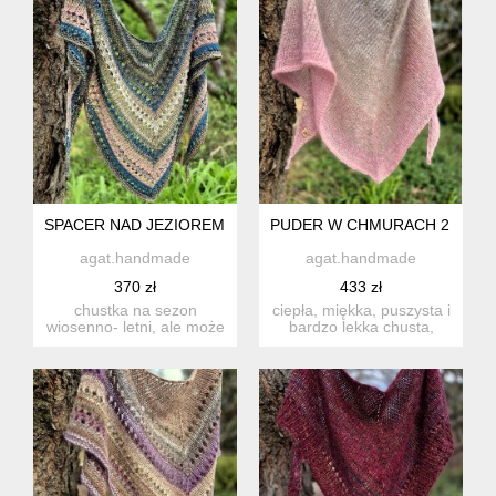
SPACER NAD JEZIOREM / CHUSTA Z BAWEŁNY
PUDER W CHMURACH 2 / PUC
agat.handmade
agat.handmade
370 zł
433 zł
chustka na sezon
ciepła, miękka, puszysta i
wiosenno- letni, ale może
bardzo lekka chusta,
spełniać rolę całorocznej,
wykonana ręcznie na dr...
...