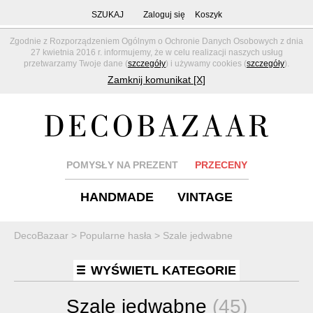
SZUKAJ
Zaloguj się
Koszyk
Zgodnie z Rozporządzeniem Ogólnym o Ochronie Danych Osobowych z dnia
27 kwietnia 2016 r. informujemy, że w celu realizacji naszych usług
przetwarzamy Twoje dane (
szczegóły
) i używamy cookies (
szczegóły
).
Zamknij komunikat [X]
POMYSŁY NA PREZENT
PRZECENY
HANDMADE
VINTAGE
DecoBazaar
>
Popularne hasła
>
Szale jedwabne
WYŚWIETL KATEGORIE
Szale jedwabne
(45)