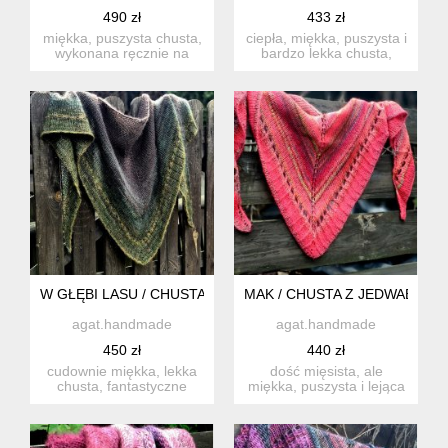
490 zł
433 zł
miękka, puszysta chusta,
ciepła, miękka, puszysta i
wykonana ręcznie na
bardzo lekka chusta,
drutach z cudownych
wykonana ręcznie na dr...
włócz...
W GŁĘBI LASU / CHUSTA
MAK / CHUSTA Z JEDWABIEM
agat.handmade
agat.handmade
450 zł
440 zł
cudownie miękka, lekka
dość mięsista, ale
chusta, fantastyczne
miękka, puszysta i lejąca
kolory dała cudowna,
chusta, wykonana ręcznie
ręczn...
...