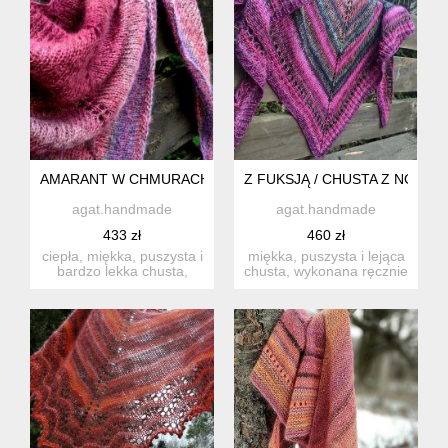
AMARANT W CHMURACH / PUCHATA
Z FUKSJĄ / CHUSTA Z NORO
agat.handmade
agat.handmade
433 zł
460 zł
ciepła, miękka, puszysta i
miękka, puszysta i lejąca
bardzo lekka chusta,
chusta, wykonana ręcznie
wykonana ręcznie na dr...
na drutach z cudown...