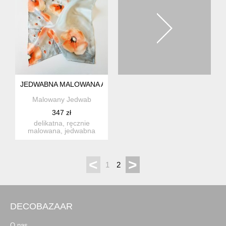
JEDWABNA MALOWANA APASZKA - MAKOWA ŁĄKA
Malowany Jedwab
347 zł
delikatna, ręcznie
malowana, jedwabna
apaszka o wzorze maków
na cienio...
<
>
1
2
DECOBAZAAR
O nas