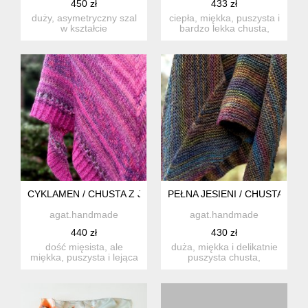
450 zł
433 zł
duży, asymetryczny szal
ciepła, miękka, puszysta i
w kształcie
bardzo lekka chusta,
rozciągniętego trójkąta,
wykonana ręcznie na dr...
wykonany ...
CYKLAMEN / CHUSTA Z JEDWABIEM
PEŁNA JESIENI / CHUSTA STR
agat.handmade
agat.handmade
440 zł
430 zł
dość mięsista, ale
duża, miękka i delikatnie
miękka, puszysta i lejąca
puszysta chusta,
chusta, wykonana ręcznie
wykonana ręcznie na
...
drutach...