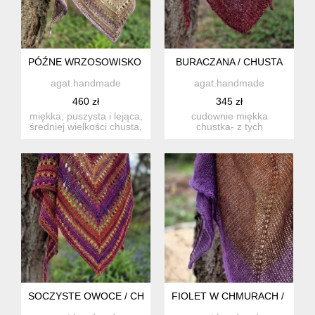
PÓŹNE WRZOSOWISKO / CHUSTKA Z NORO
BURACZANA / CHUSTA
agat.handmade
agat.handmade
460 zł
345 zł
miękka, puszysta i lejąca,
cudownie miękka
średniej wielkości chusta,
chustka- z tych
wykonana ręcznie...
mniejszych, takich do
otulenia szyi i ...
SOCZYSTE OWOCE / CHUSTKA Z NORO
FIOLET W CHMURACH / PUCH