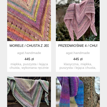
MORELE / CHUSTA Z JEDWABIEM
PRZEDWIOŚNIE 4 / CHUSTA Z
agat.handmade
agat.handmade
445 zł
445 zł
miękka, puszysta i lejąca
klasyczna, miękka,
chusta, wykonana ręcznie
puszysta i lejąca chusta,
na drutach z wysoki...
wykonana ręcznie na
druta...