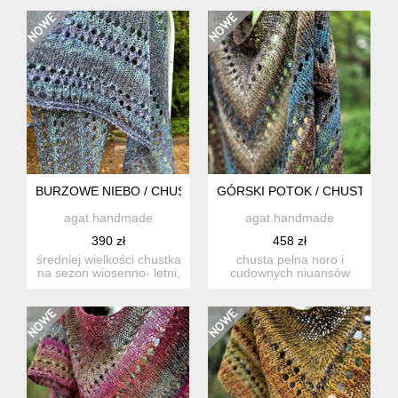
burgundu...
włóczek. ide...
BURZOWE NIEBO / CHUSTKA Z LNEM
GÓRSKI POTOK / CHUSTA Z 
agat.handmade
agat.handmade
390 zł
458 zł
średniej wielkości chustka
chusta pełna noro i
na sezon wiosenno- letni,
cudownych niuansów
wykonana ręcznie ...
kolorystycznych! miękka,
świetn...