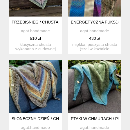
PRZEBIŚNIEG / CHUSTA Z NORO
ENERGETYCZNA FUKSJA / SZ
agat.handmade
agat.handmade
510 zł
430 zł
klasyczna chusta
miękka, puszysta chusta
wykonana z cudownej
(szal w kształcie
japońskiej noro. świetna
rozciągniętego trójkąta)
w dotyk...
wyk...
SŁONECZNY DZIEŃ / CHUSTA Z NORO
PTAKI W CHMURACH / PUCHA
agat.handmade
agat.handmade