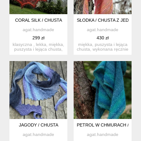
CORAL ​​SILK / CHUSTA
SŁODKA / CHUSTA Z JEDWABI
agat.handmade
agat.handmade
299 zł
430 zł
klasyczna , lekka, miękka,
miękka, puszysta i lejąca
puszysta i lejąca chusta,
chusta, wykonana ręcznie
wykonana ręcznie ...
na drutach z wysoki...
JAGODY / CHUSTA
PETROL W CHMURACH / PUC
agat.handmade
agat.handmade