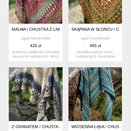
MALWA / CHUSTKA Z LNEM
SKĄPANA W SŁOŃCU / CHUST
agat.handmade
agat.handmade
420 zł
455 zł
średniej wielkości chustka
chustka pełna noro i
na sezon wiosenno- letni,
cudownych niuansów
wykonana ręcznie ...
kolorystycznych! miękka,
świet...
Z GRANATEM / CHUSTA Z LNEM I JEDWABIEM
WIOSENNA ŁĄKA / CHUSTA Z 