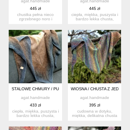
agat.handmade
agat.handmade
445 zł
445 zł
chustka pełna nieco
ciepła, miękka, puszysta i
zgrzebnego noro i
bardzo lekka chusta,
cudownych niuansów
wykonana ręcznie na dr...
kolorystyczny...
STALOWE CHMURY / PUCHATA
WIOSNA / CHUSTA Z JEDWABI
agat.handmade
agat.handmade
433 zł
395 zł
ciepła, miękka, puszysta i
cudowna w dotyku,
bardzo lekka chusta,
miękka, delikatna chusta
wykonana ręcznie na dr...
wykonana ręcznie na
drutach...