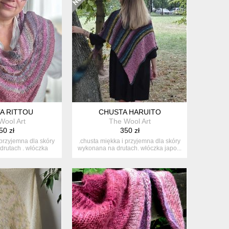
A RITTOU
CHUSTA HARUITO
Wool Art
The Wool Art
50 zł
350 zł
 przyjemna dla skóry
.chusta miękka i przyjemna dla skóry
rutach . włóczka
wykonana na drutach. włóczka japo...
apo...