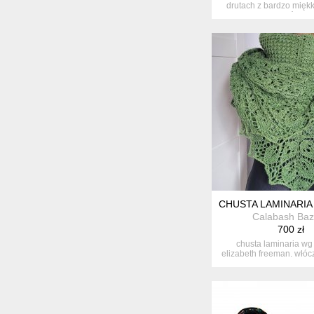
drutach z bardzo miękki
włó...
CHUSTA LAMINARIA
Calabash Baz
700 zł
chusta laminaria wg 
elizabeth freeman. włóc
i...