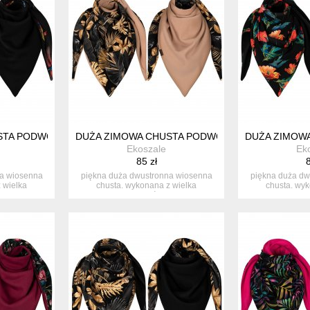
STA PODWÓJNA Z BAWEŁNY
DUŻA ZIMOWA CHUSTA PODWÓJNA Z BAWEŁNY
DUŻA ZIMOW
Ekoszale
Ek
85 zł
8
na wiosenna
piękna duża dwustronna wiosenna
piękna duża dw
 wielka
chusta. wykonana z wielka
chusta. wyk
..
starannością...
stara