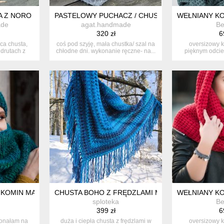
A Z NORO
PASTELOWY PUCHACZ / CHUSTKA
WEŁNIANY KO
ade
agat.handmade
Be
320 zł
6
ąca chusta,
coś pod szyję, mała chustka/ szal na
oversizowy k
drutach z
chłodne dni. wykonanie ręczne- na...
pięknym odcie
chło
 KOMIN MAXCOLOR "MORSKA TOŃ"
CHUSTA BOHO Z FRĘDZLAMI MAXCOLOR NIEBIE
WEŁNIANY KO
sploteka
Be
399 zł
6
konałam na
duża i ciepła chusta z frędzlami w
oversizowy k