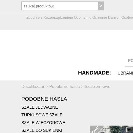
Zgodnie z Rozporządzeniem Ogólnym o Ochronie Danych Osobowych 
P
HANDMADE:
UBRAN
DecoBazaar
>
Popularne hasła
>
Szale zimowe
PODOBNE HASŁA
SZALE JEDWABNE
TURKUSOWE SZALE
SZALE WIECZOROWE
SZALE DO SUKIENKI