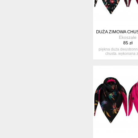
DUŻA ZIMOWA CHU
Ekoszale
85 zł
piękna duża dwustron
chusta. wykonana z
starannością.