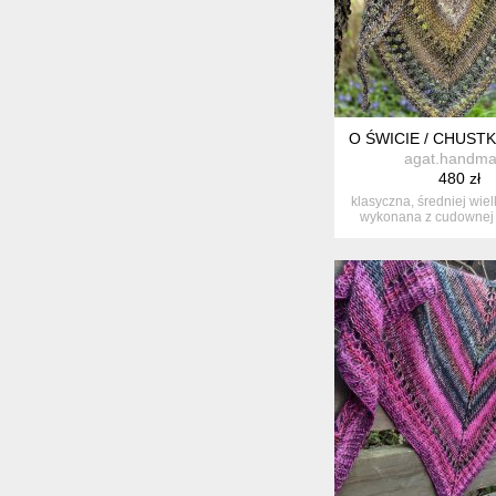
O ŚWICIE / CHUST
agat.handm
480 zł
klasyczna, średniej wiel
wykonana z cudownej 
no...