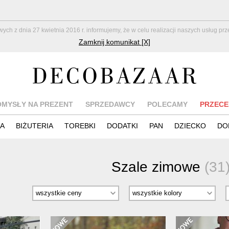
z dnia 27 kwietnia 2016 r. informujemy, że w celu realizacji naszych usług pr
Zamknij komunikat [X]
OMYSŁY NA PREZENT
SPRZEDAWCY
POLECAMY
PRZECE
IA
BIŻUTERIA
TOREBKI
DODATKI
PAN
DZIECKO
DO
Szale zimowe
(31