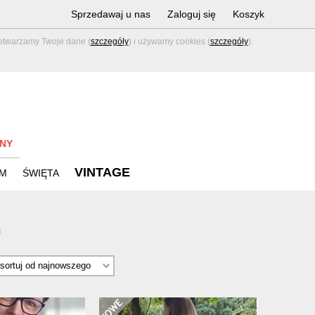
Sprzedawaj u nas
Zaloguj się
Koszyk
zetwarzamy Twoje dane (
szczegóły
) i używamy cookies (
szczegóły
).
NY
VINTAGE
M
ŚWIĘTA
)