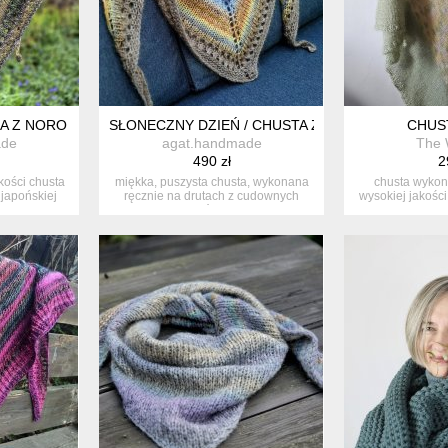
KA Z NORO
SŁONECZNY DZIEŃ / CHUSTA Z NORO
CHUS
ade
agat.handmade
The 
490 zł
2
kości chusta
miękka, puszysta chusta, wykonana
chusta wykon
japońskiej
ręcznie na drutach z cudownych
wysokiej jakośc
włócz...
du