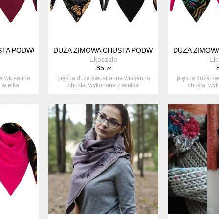
STA PODWÓJNA Z BAWEŁNY
DUŻA ZIMOWA CHUSTA PODWÓJNA Z BAWEŁNY
DUŻA ZIMOW
Ekoszale
Ek
85 zł
8
na wiosenna
piękna duża dwustronna wiosenna
piękna duża dw
 wielka
chusta. wykonana z wielka
chusta. wyk
..
starannością...
stara