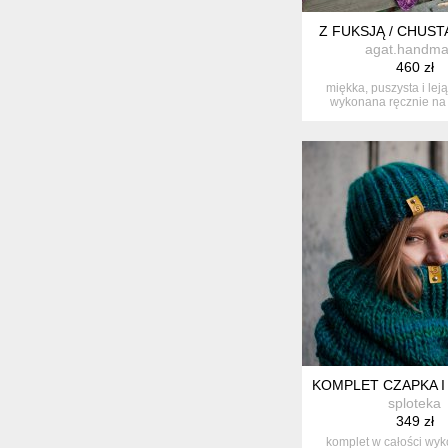
Z FUKSJĄ / CHUST
agat.handm
460 zł
miękka, puszysta i lej
wykonana ręcznie na 
cudown...
KOMPLET CZAPKA I
sploteka
349 zł
komplet w całości wy