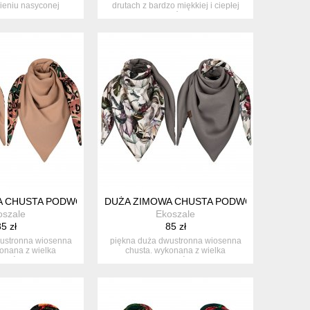
ieniu nasyconej
drutach z bardzo miękkiej i ciepłej
eni, wyk...
włó...
A CHUSTA PODWÓJNA Z BAWEŁNY
DUŻA ZIMOWA CHUSTA PODWÓJNA Z BAWE
oszale
Ekoszale
5 zł
85 zł
ustronna wiosenna
piękna duża dwustronna wiosenna
onana z wielka
chusta. wykonana z wielka
nnością...
starannością...