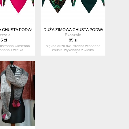
A CHUSTA PODWÓJNA Z BAWEŁNY
DUŻA ZIMOWA CHUSTA PODWÓJNA Z BAWE
oszale
Ekoszale
5 zł
85 zł
ustronna wiosenna
piękna duża dwustronna wiosenna
onana z wielka
chusta. wykonana z wielka
nnością...
starannością...