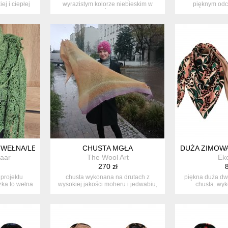
ej i ciepłej
wyrazistym kolorze niebieskim w
pięknym odc
róż...
czerwi
 WEŁNA/LEN
CHUSTA MGŁA
DUŻA ZIMOW
aar
The Wool Art
Ek
270 zł
8
projektu
chusta wykonana na drutach z
piękna duża dw
zka to wełna
wysokiej jakości moheru i jedwabiu,
chusta. wyk
duża ...
stara