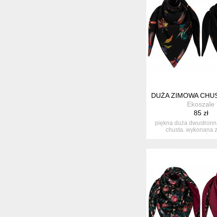
DUŻA ZIMOWA CHU
Ekoszale
85 zł
piękna duża dwustron
chusta. wykonana z
starannością.