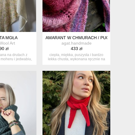
TA MGŁA
AMARANT W CHMURACH / PUCHATA
Wool Art
agat.handmade
90 zł
433 zł
ana na drutach z
ciepła, miękka, puszysta i bardzo
i moheru i jedwabiu,
lekka chusta, wykonana ręcznie na
ża ...
dr...