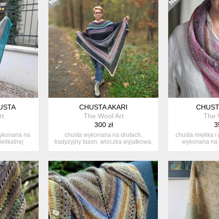
USTA
CHUSTA AKARI
CHUST
rt
The Wool Art
The 
300 zł
3
wykonana na
chusta wykonana na drutach,
chusta miękka i
elikatnej
tradyzyjny fason, wloczka wyjatkowa,
wykonana na d
ciep...
j