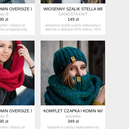
MIN OVERSIZE XXL ZGASZONA ZIELEŃ
WIOSENNY SZALIK STELLA WEŁNA ALPAKA
tty B.
GANGSTA KNIT
90 zł
149 zł
omin / otulacz w
wiosenny szalik sophie wykonany z
niu przygaszonej,
włóczki o składzie 65% wełna, 35%
dnej z...
al...
SKA
MIN OVERSIZE XXL RED MONSTER
KOMPLET CZAPKA I KOMIN MAXCOLOR "M
tty B.
sploteka
90 zł
349 zł
omin / otulacz w
komplet w całości wykonałam na