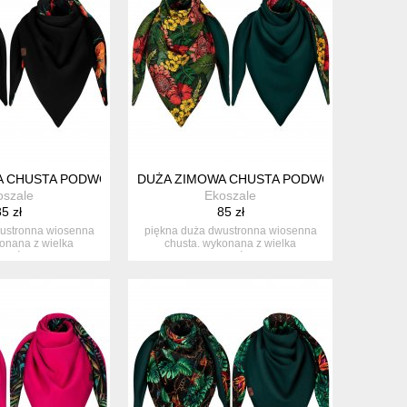
A CHUSTA PODWÓJNA Z BAWEŁNY
DUŻA ZIMOWA CHUSTA PODWÓJNA Z BAWE
oszale
Ekoszale
5 zł
85 zł
ustronna wiosenna
piękna duża dwustronna wiosenna
onana z wielka
chusta. wykonana z wielka
nnością...
starannością...