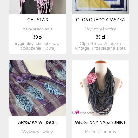
CHUSTA 3
OLGA GRECO APASZKA
halo-pracownia
Wytwory i wtóry
39 zł
39 zł
oryginalny, cieniutki szal,
Olga Greco. Apaszka
połączenie liliowej
vintage. Przeplatana złotą
bawełenki z cieniutką...
nitką. 76x74cm
APASZKA W LIŚCIE
WIOSENNY NASZYJNIK DZIAN
Wytwory i wtóry
Milita Nikonorov