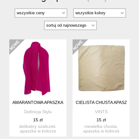
AMARANTOWA APASZKA
CIELISTA CHUSTA APASZKA P
Definicja Stylu
VINTS
15 zł
15 zł
delikatny szaliczek,
niewielka chusta,
apaszka w kolorze
apaszka w kolorze
amarantowym będzie
cielistego beżu. może