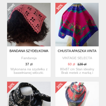
cudnym dodat...
posłużyć jak...
BANDANA SZYDEŁKOWA
CHUSTA APASZKA VINTAGE
Fandareja
VINTAGE SELECTA
37 zł
60 zł
120 zł
Wykonana na szydełku z
80x87 cm Stan idealny
bawełnianej włóczki.
Brak metek z marką i
Rozmiar uniwersalny.
składem materiału