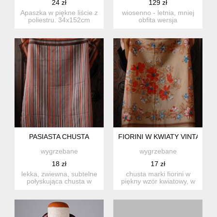
24 zł
129 zł
Apaszka w piękne liście z
wiosenno - letnia, mniej
poliestru. 34x152cm
obfita wersja
oryginalnego,
designerskiego na...
PASIASTA CHUSTA
FIORINI W KWIATY VINTAGE
wygrzebane
wygrzebane
18 zł
17 zł
lekka, zwiewna, subtelne
chusta marki fiorini w
połyskująca chusta w
piękny wzór kwiatowy, w
pasiasty wzór. materiał...
niezwykłym zestawieniu
...