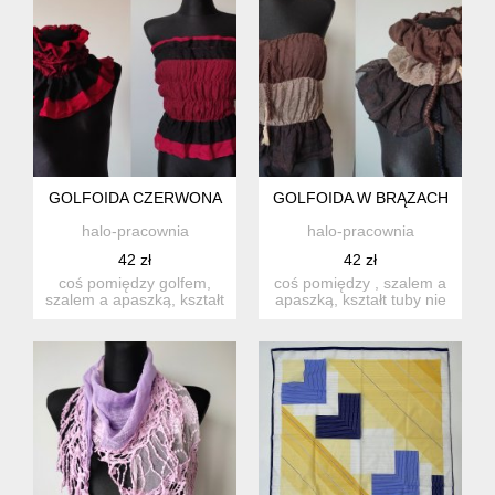
GOLFOIDA CZERWONA
GOLFOIDA W BRĄZACH
halo-pracownia
halo-pracownia
42 zł
42 zł
coś pomiędzy golfem,
coś pomiędzy , szalem a
szalem a apaszką, kształt
apaszką, kształt tuby nie
tuby nie do końca zszy...
do końca zszytej, m...