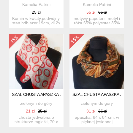
Kamelia Patrini
Kamelia Patrini
25 zł
55 zł
65 zł
Komin w kwiaty,podwójny,
motywy papeterii, motyl i
stan bdb szer.19cm, dl.2x
róża 65% polyester 35%
66cm sz1
wiskoza wymiary:...
SZAL CHUSTA APASZKA JEDWAB
SZAL CHUSTA APASZKA JEDW
zielonym do góry
zielonym do góry
21 zł
25 zł
31 zł
36 zł
chusta jedwabna o
apaszka, 84 x 84 cm, w
strukturze mgiełki, 70 x
pięknej jesiennej
70 cm, na 2 rogach lekkie
kolorystyce. jedwab -
w...
100%...