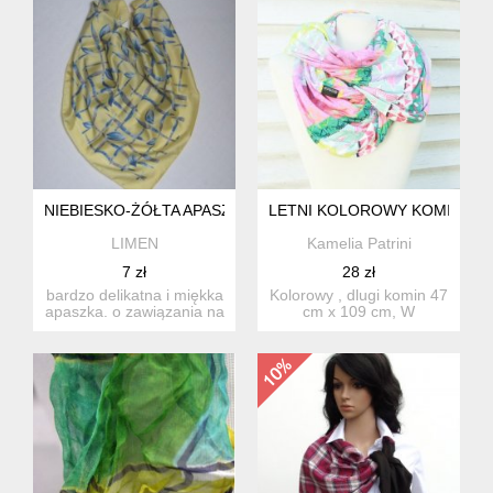
NIEBIESKO-ŻÓŁTA APASZKA
LETNI KOLOROWY KOMIN
LIMEN
Kamelia Patrini
7 zł
28 zł
bardzo delikatna i miękka
Kolorowy , dlugi komin 47
apaszka. o zawiązania na
cm x 109 cm, W
szyi lub torebce. ...
BDB.STANIE k7