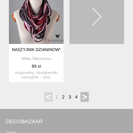
NASZYJNIK DZIANINOWY
Milita Nikonorov
89 zł
oryginalny, designerski
naszyjnik - szal,
wykonany z pasów
dzianiny w...
<
>
1
2
3
4
DECOBAZAAR
O nas