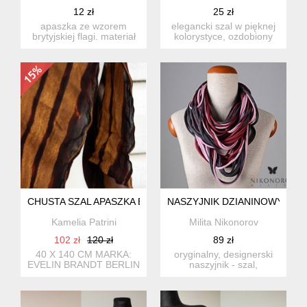
12 zł
25 zł
apaszka ze wzorem
elegancki szal w pięknej
brytyjskiej flagi. materiał
kolorystyce, ozdobiony
bardzo miękki, delikatny...
cekinami i frędzelkami...
CHUSTA SZAL APASZKA EVELIN BRANDT BERLIN
NASZYJNIK DZIANINOWY
Kamelia Patrini
Milita Nikonorov
102 zł
120 zł
89 zł
40 X 140 CM MARKA:
oryginalny, designerski
EVELIN BRANDT BERLIN
naszyjnik - szal,
wykonany z pasów
dzianiny w...