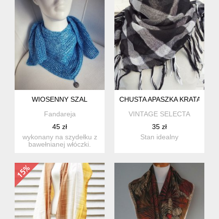
WIOSENNY SZAL
CHUSTA APASZKA KRATA
Fandareja
VINTAGE SELECTA
45 zł
35 zł
wykonany na szydełku z
Stan idealny
bawełnianej włóczki.
długość: 160 cm
szerokoś...