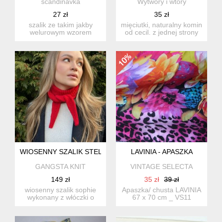
scandinavka
Wytwory i wtóry
27 zł
35 zł
szalik ze takim jakby
mięciutki, naturalny komin
welurowym wzorem
od cecil. z jednej strony
materiał: rayon 82% /
kropki, z drugiej...
jedwab...
WIOSENNY SZALIK STELLA WEŁNA ALPAKA
LAVINIA - APASZKA
GANGSTA KNIT
VINTAGE SELECTA
149 zł
35 zł
39 zł
wiosenny szalik sophie
Apaszka/ chusta LAVINIA
wykonany z włóczki o
67 x 70 cm _ VS11
składzie 65% wełna, 35%
al...