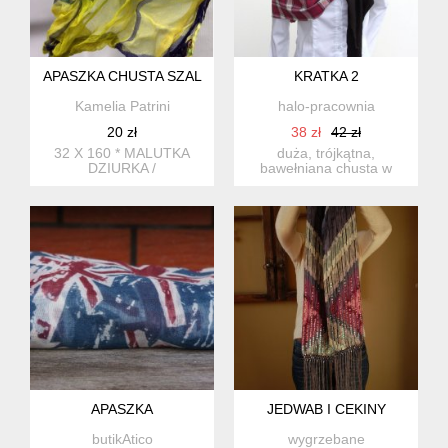
APASZKA CHUSTA SZAL
KRATKA 2
Kamelia Patrini
halo-pracownia
20 zł
38 zł
42 zł
32 X 160 * MALUTKA
duża, trójkątna,
DZIURKA /
bawełniana chusta w
NIEWIDOCZNA
różową kratkę, na szyję,
głowę l...
APASZKA
JEDWAB I CEKINY
butikAtico
wygrzebane