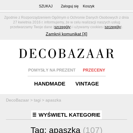
SZUKAJ
Zaloguj się
Koszyk
Zgodnie z Rozporządzeniem Ogólnym o Ochronie Danych Osobowych z dnia
27 kwietnia 2016 r. informujemy, że w celu realizacji naszych usług
przetwarzamy Twoje dane (
szczegóły
) i używamy cookies (
szczegóły
).
Zamknij komunikat [X]
POMYSŁY NA PREZENT
PRZECENY
HANDMADE
VINTAGE
DecoBazaar
>
tagi
>
apaszka
WYŚWIETL KATEGORIE
Tag:
apaszka
(107)