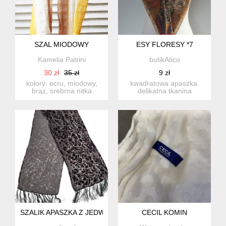
SZAL MIODOWY
ESY FLORESY *7
Kamelia Patrini
butikAtico
30 zł
35 zł
9 zł
kolory: ecru, miodowy,
kwadratowa apaszka.
brąz, srebrna nitka
delikatna tkanina
szerokość: 52 cm
satynowa. ładna
długoś...
kolorystyka. sta...
SZALIK APASZKA Z JEDWABIEM
CECIL KOMIN