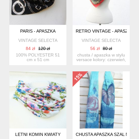
PARIS - APASZKA
RETRO VINTAGE - APASZKA
VINTAGE SELECTA
VINTAGE SELECTA
84 zł
120 zł
56 zł
80 zł
100% POLYESTER 51
chusta / apaszka w stylu
cm x 51 cm
versace kolory: czerwień,
granatowy, zielony...
LETNI KOMIN KWIATY
CHUSTA APASZKA SZAL MOTY