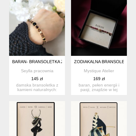
BARAN- BRANSOLETKA ZODIAKALNA REGULOWANA
ZODIAKALNA BRANSOLETKA N
Seylla pracownia
Mystique Atelier
145 zł
169 zł
damska bransoletka z
baran, pełen energii i
kamieni naturalnych:
pasji, znajdzie w tej
turmalinu, granatu,
kolekcji wsparcie dla
kwarcu d...
swo...