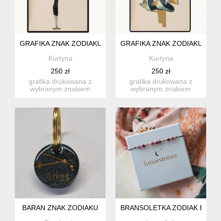
GRAFIKA ZNAK ZODIAKU RAK, LEW, PANNA, WAGA
GRAFIKA ZNAK ZODIAKU RYBY,
Kurtyna
Kurtyna
250 zł
250 zł
grafika drukowana z
grafika drukowana z
wybranym znakiem
wybranym znakiem
zodiaku w komentarzu do
zodiaku w komentarzu do
zamówien...
zamówien...
BARAN ZNAK ZODIAKU
BRANSOLETKA ZODIAK BARA