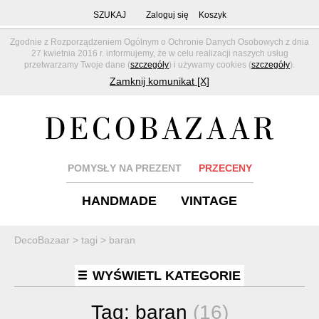
SZUKAJ
Zaloguj się
Koszyk
Zgodnie z Rozporządzeniem Ogólnym o Ochronie Danych Osobowych z dnia
27 kwietnia 2016 r. informujemy, że w celu realizacji naszych usług
przetwarzamy Twoje dane (
szczegóły
) i używamy cookies (
szczegóły
).
Zamknij komunikat [X]
POMYSŁY NA PREZENT
PRZECENY
HANDMADE
VINTAGE
DecoBazaar
>
tagi
>
baran
WYŚWIETL KATEGORIE
Tag:
baran
(16)