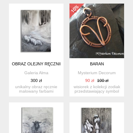
ko...
OBRAZ OLEJNY RĘCZNIE MALOWANY "OWCE"
BARAN
Galeria Alma
Mysterium Decorum
300 zł
90 zł
100 zł
unikalny obraz ręcznie
wisiorek z kolekcji zodiak
malowany farbami
przedstawiający symbol
olejnymi na sklejce
barana. wykonany tec...
brzozowej ...