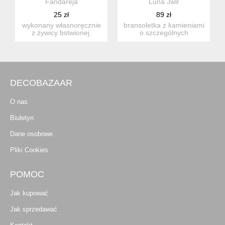
Fandareja
Luna Jwlr
25 zł
89 zł
wykonany własnoręcznie
bransoletka z kamieniami
z żywicy bstwionej.
o szczególnych
błyszczący i mieniący
właściwościach dla
się....
zodiakalneg...
DECOBAZAAR
O nas
Biuletyn
Dane osobowe
Pliki Cookies
POMOC
Jak kupować
Jak sprzedawać