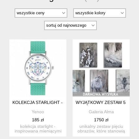
KOLEKCJA STARLIGHT - BARAN - SILIKONOWY, TURKUS
WYJĄTKOWY ZESTAW 5 RĘC
Yenoo
Galeria Alma
185 zł
1750 zł
kolekcja starlight -
unikalny zestaw pięciu
inspirowana mieniącymi
obrazów, które stanowią
się barwami przestrzeni
spójną i elegancką kole...