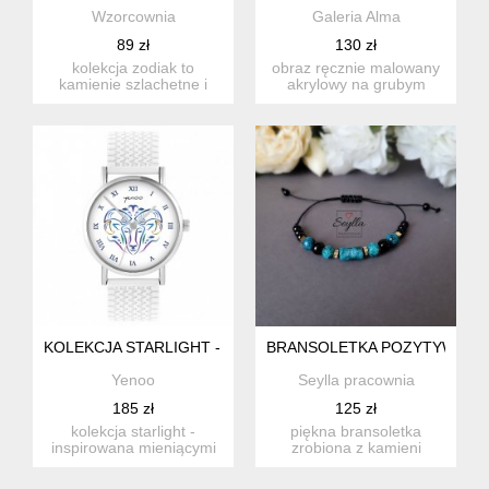
Wzorcownia
Galeria Alma
89 zł
130 zł
kolekcja zodiak to
obraz ręcznie malowany
kamienie szlachetne i
akrylowy na grubym
pólszlachetne. każdy
kartonie. charakteryzuje
znak zo...
się...
KOLEKCJA STARLIGHT - BARAN - SILIKONOWY, BIAŁY
BRANSOLETKA POZYTYWNEG
Yenoo
Seylla pracownia
185 zł
125 zł
kolekcja starlight -
piękna bransoletka
inspirowana mieniącymi
zrobiona z kamieni
się barwami przestrzeni
naturalnych: apatytu,
ko...
obsydianu,...