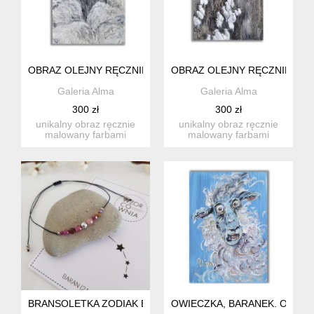
OBRAZ OLEJNY RĘCZNIE MALOWANY "CZARNA OWCA"
OBRAZ OLEJNY RĘCZNIE MA
Galeria Alma
Galeria Alma
300 zł
300 zł
unikalny obraz ręcznie
unikalny obraz ręcznie
malowany farbami
malowany farbami
olejnymi na sklejce
olejnymi na sklejce
brzozowej ...
brzozowej ...
BRANSOLETKA ZODIAK BARAN Z KAMIENI NATURALNYCH
OWIECZKA, BARANEK. OBRA