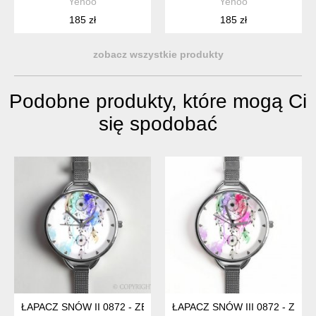
Yenoo
Yenoo
185 zł
185 zł
zobacz wszystkie produkty
Podobne produkty, które mogą Ci
się spodobać
ŁAPACZ SNÓW II 0872 - ZEGAREK Z DUŻĄ TARCZKĄ - EGGIN
ŁAPACZ SNÓW III 0872 - ZE