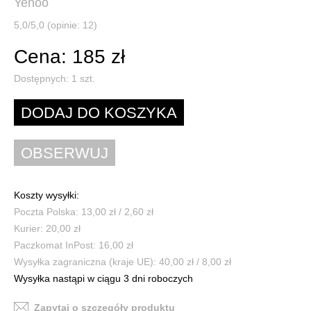
Yenoo
5,0/5,0 (opinie: 12)
Cena: 185 zł
Dostępnych:
1
szt.
Koszty wysyłki:
Poczta Polska: 13,00 zł / 2,60 zł
Kurier: 20,00 zł
Paczkomat InPost: 16,00 zł
Wysyłka zagraniczna (kraje UE): 40,00 zł / 8,00 zł
Wysyłka nastąpi w ciągu 3 dni roboczych
Zapytaj o szczegóły produktu