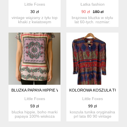
Little Foxes
Łatka fashion
30 zł
90 zł
180 zł
vintage wiązany z tyłu top
brązowa bluzka w stylu
khaki z kwiatowym
lat 60-tych. rozmiar:
nadrukiem i ozdobnymi
38(m) (obw.kl.piersiowe...
guz...
BLUZKA PAPAYA HIPPIE WISKOZA
KOLOROWA KOSZULA TUNIKA 
Little Foxes
Little Foxes
59 zł
99 zł
bluzka hippie, boho marki
koszula tunika oryginalna
papaya 100% wiskoza
prl lata 80 90 vintage
stan: idealny rozmiar...
perełka długość całk...