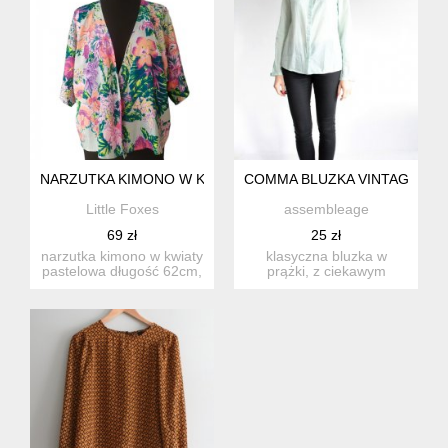
NARZUTKA KIMONO W KWIATY PASTELOWA
COMMA BLUZKA VINTAGE BIZ
Little Foxes
assembleage
69 zł
25 zł
narzutka kimono w kwiaty
klasyczna bluzka w
pastelowa długość 62cm,
prążki, z ciekawym
szerokość w biuście ...
wykończeniem dekoltu.
rękaw możn...