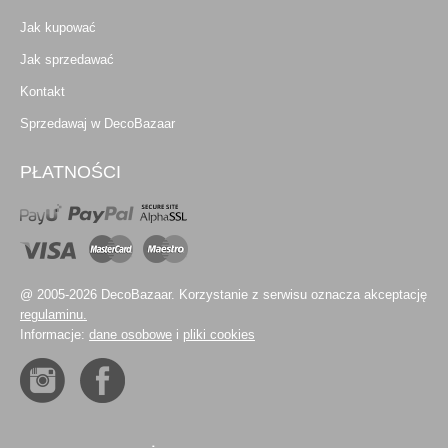
Jak kupować
Jak sprzedawać
Kontakt
Sprzedawaj w DecoBazaar
PŁATNOŚCI
@ 2005-2026 DecoBazaar. Korzystanie z serwisu oznacza akceptację
regulaminu.
Informacje:
dane osobowe
i
pliki cookies