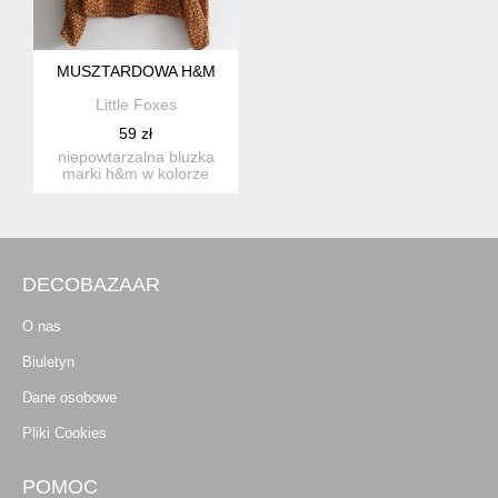
MUSZTARDOWA H&M
Little Foxes
59 zł
niepowtarzalna bluzka
marki h&m w kolorze
ciemnomusztardowym z
czarnym...
DECOBAZAAR
O nas
Biuletyn
Dane osobowe
Pliki Cookies
POMOC