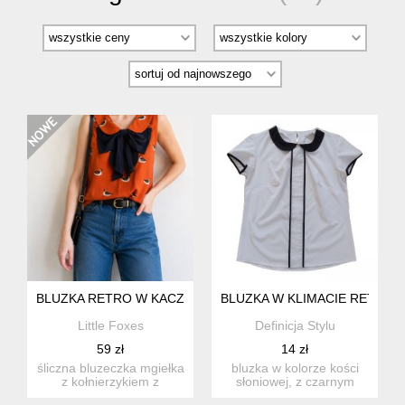
BLUZKA RETRO W KACZUSZKI Z KOKARDĄ I KOŁNIERZYKI
BLUZKA W KLIMACIE RETRO
Little Foxes
Definicja Stylu
59 zł
14 zł
śliczna bluzeczka mgiełka
bluzka w kolorze kości
z kołnierzykiem z
słoniowej, z czarnym
nadrukiem w kaczki w
kołnierzykiem i