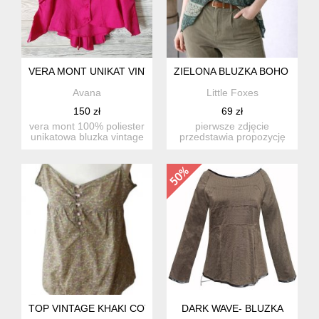
VERA MONT UNIKAT VINTAGE (VW)
ZIELONA BLUZKA BOHO WE WZ
Avana
Little Foxes
150 zł
69 zł
vera mont 100% poliester
pierwsze zdjęcie
unikatowa bluzka vintage
przedstawia propozycję
pochodząca jak sąd...
stylizacji stworzoną
przeze mn...
TOP VINTAGE KHAKI COTTAGECORE
DARK WAVE- BLUZKA