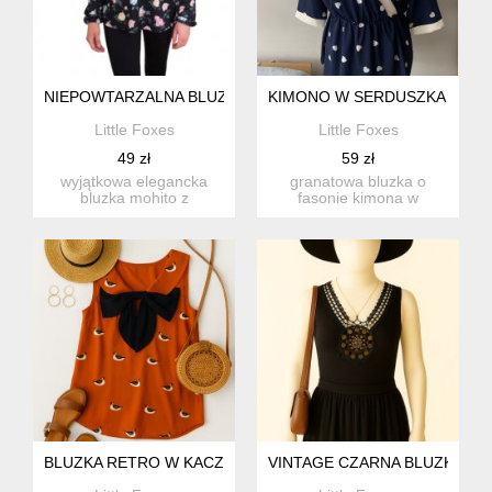
NIEPOWTARZALNA BLUZKA FLORAL
KIMONO W SERDUSZKA - GR
Little Foxes
Little Foxes
49 zł
59 zł
wyjątkowa elegancka
granatowa bluzka o
bluzka mohito z
fasonie kimona w
kwiatowym nadrukiem
serduszka. elegancka i
piękna bluzka...
kobieca st...
BLUZKA RETRO W KACZUSZKI Z KOKARDĄ I KOŁNIERZYKI
VINTAGE CZARNA BLUZKA TO