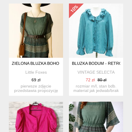
styl...
lamówkami....
ZIELONA BLUZKA BOHO WE WZORY MGIEŁKA HIPPIE FESTIV
BLUZKA BODUM - RETRO STY
Little Foxes
VINTAGE SELECTA
69 zł
72 zł
80 zł
pierwsze zdjęcie
rozmiar m/l, stan bdb.
przedstawia propozycję
material jak jedwab/brak
stylizacji stworzoną
metki/ pacha pacha:...
przeze mn...