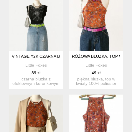
VINTAGE Y2K CZARNA BLUZKA CEKINY COQUETTE OLD MO
RÓŻOWA BLUZKA, TOP W KWI
Little Foxes
Little Foxes
89 zł
49 zł
czarna bluzka z
piękna bluzka, top w
efektownym koronkowym
kwiaty 100% poliester
zdobieniem i drobnymi
stan: idealny rozmiar: 3...
cekinami –...