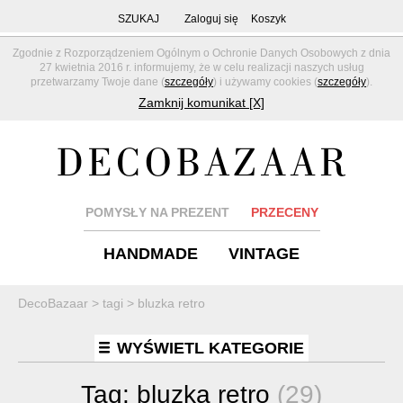
SZUKAJ
Zaloguj się
Koszyk
Zgodnie z Rozporządzeniem Ogólnym o Ochronie Danych Osobowych z dnia
27 kwietnia 2016 r. informujemy, że w celu realizacji naszych usług
przetwarzamy Twoje dane (
szczegóły
) i używamy cookies (
szczegóły
).
Zamknij komunikat [X]
POMYSŁY NA PREZENT
PRZECENY
HANDMADE
VINTAGE
DecoBazaar
>
tagi
>
bluzka retro
WYŚWIETL KATEGORIE
Tag:
bluzka retro
(29)