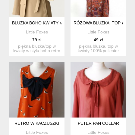
BLUZKA BOHO KWIATY VINTAGE FLORAL PRINT
RÓŻOWA BLUZKA, TOP W KWI
Little Foxes
Little Foxes
79 zł
49 zł
piękna bluzka/top w
piękna bluzka, top w
kwiaty w stylu boho retro
kwiaty 100% poliester
???? kolorystyka w ciep...
stan: idealny rozmiar: 3...
RETRO W KACZUSZKI
PETER PAN COLLAR
Little Foxes
Little Foxes