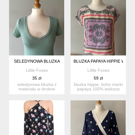
SELEDYNOWA BLUZKA
BLUZKA PAPAYA HIPPIE WISK
Little Foxes
Little Foxes
35 zł
59 zł
seledynowa bluzka z
bluzka hippie, boho marki
materiału w drobne
papaya 100% wiskoza
prążki. lekko rozciągliwy
stan: idealny rozmiar...
mater...