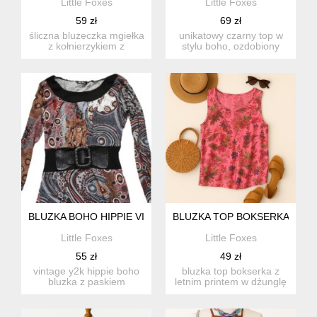
Little Foxes
Little Foxes
59 zł
69 zł
śliczna bluzeczka mgiełka
unikatowy czarny top w
z kołnierzykiem z
stylu boho, ozdobiony
nadrukiem w kaczki w
misterną koronką,
styl...
cekinam...
BLUZKA BOHO HIPPIE VINTAGE Y2K
BLUZKA TOP BOKSERKA Z L
Little Foxes
Little Foxes
55 zł
49 zł
vintage y2k hippie boho
bluzka top bokserka z
bluzka z paskiem
letnim printem w dżunglę
wygodna bluzka z
kolor neonowy róż z m...
ozdobnym pa...