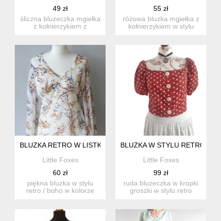
49 zł
55 zł
śliczna bluzeczka mgiełka
różowa bluzka mgiełka z
z kołnierzykiem z
kołnierzykiem w stylu
nadrukiem w kaczki w
piotrusia pana. w kolor...
styl...
BLUZKA RETRO W LISTKI BOHO
BLUZKA W STYLU RETRO VIN
Little Foxes
Little Foxes
60 zł
99 zł
piękna bluzka w stylu
ruda bluzeczka w kropki
retro / boho w kolorze
groszki w stylu retro
kremowym z nadrukiem
vintage bufiaste rękawki...
w l...