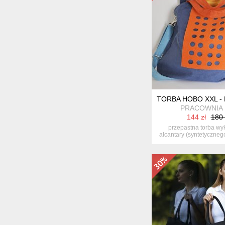
TORBA HOBO XXL -
PRACOWNIA 
144 zł
180 
przepastna torba wy
alcantary (syntetyczne
połąc...