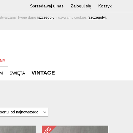
Sprzedawaj u nas
Zaloguj się
Koszyk
zetwarzamy Twoje dane (
szczegóły
) i używamy cookies (
szczegóły
).
NY
VINTAGE
M
ŚWIĘTA