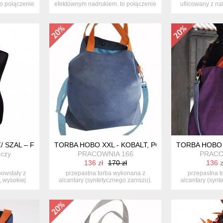
o połączenie
efektownym nadrukiem. to połączenie
ufilcowany z nat
pr...
 SZAL – FIOLET/ RÓŻ
TORBA HOBO XXL - KOBALT, POMARAŃCZ, BŁĘKIT
TORBA HOBO 
czy
PRACOWNIA 166
PRACO
136 zł
170 zł
136 z
 powstały z
przepastna torba wykonana z
przepastna t
, wysokiej
alcantary (syntetycznego zamszu).
alcantary (synt
energ...
en