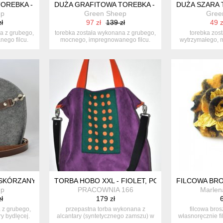
OREBKA - LAPTOPÓWKA MINIMALIZM
DUŻA GRAFITOWA TOREBKA - LAPTOPÓWKA Z K
DUŻA SZARA 
ep
Green Sheep
Gree
ł
97 zł
139 zł
49 z
a z grubego,
torebka została wykonana z grubego,
torebka zos
ego filcu.
mocnego, impregnowanego filcu.
wytrzymałego, 
pro...
filc
SKÓRZANYM PASKIEM - SZARA
TORBA HOBO XXL - FIOLET, POMARAŃCZ, SZMA
FILCOWA BRO
ep
PRACOWNIA 166
Marlen
ł
179 zł
6
 z grubego,
przepastna torba wykonana z
filcowa bro
y bydlęcej.
alcantary (syntetycznego zamszu) w
własnoręcznie fi
połą...
wy