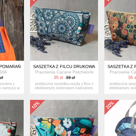
 POMARAŃCZ,FIOLET, SZMARAGD
SASZETKA Z FILCU DRUKOWANEGO – WZÓR GE
SASZETKA Z
166
Pracownia Cacane Patchworki
Pracownia Ca
zł
35 zł
39 zł
35 z
ykonana z
praktyczna saszetka uszyta z filcu z
praktyczna sasze
go zamszu) w
efektownym, kolorowym nadrukiem.
efektownym, ko
...