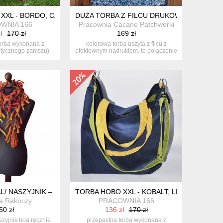
AGD
XXL - BORDO, CZERŃ
DUŻA TORBA Z FILCU DRUKOWANEGO - 
WNIA 166
Pracownia Cacane Patchworki
ł
170 zł
169 zł
orba wykonana z
kolorowa torba uszyta z filcu z
etycznego zamszu).
efektownym nadrukiem. to połączenie
erg...
pr...
Y OGRÓD
L/ NASZYJNIK – BOA – KOLOROWY 02
TORBA HOBO XXL - KOBALT, LIMONKA, ŻÓŁ
a Rakoczy
PRACOWNIA 166
50 zł
136 zł
170 zł
aszyjnik boa ręcznie
przepastna torba wykonana z