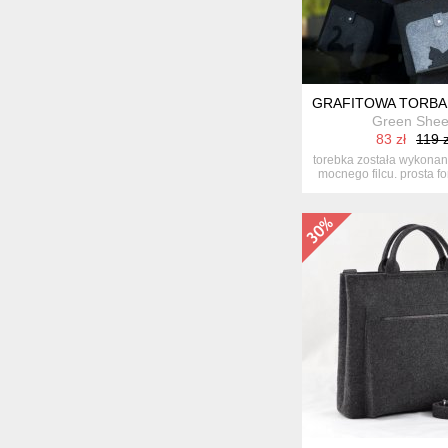
GRAFITOWA TORBA 
Green She
83 zł
119 z
torebka została wykonan
mocnego filcu. prosta fo