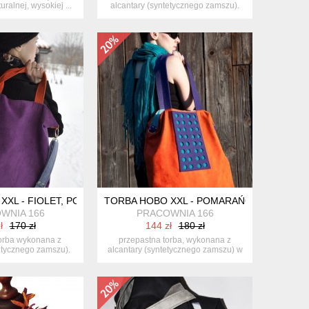
uralnej, wysokiej ...
alcantary (syntetycznego zamszu).
energ...
XXL - FIOLET, POMARAŃCZ, SZARONIEBIESKI
TORBA HOBO XXL - POMARAŃCZ,FIOLET, 
WNIA 166
PRACOWNIA 166
ł
170 zł
144 zł
180 zł
orba wykonana z
przepastna torba, wykonana z
etycznego zamszu).
alcantary (syntetycznego zamszu) w
erg...
połąc...