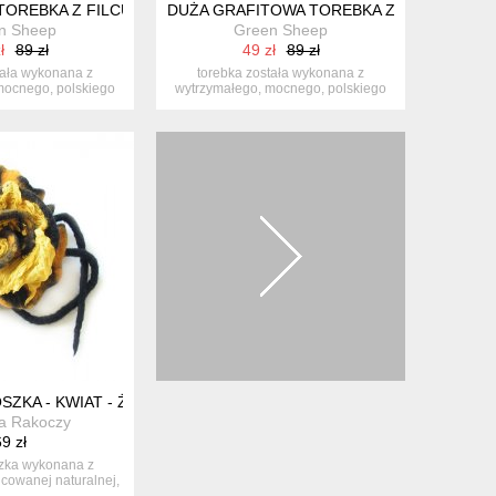
OTEM
TOREBKA Z FILCU- MINIMALISTYCZNA- NISKA
DUŻA GRAFITOWA TOREBKA Z FILCU- MINI
n Sheep
Green Sheep
ł
89 zł
49 zł
89 zł
tała wykonana z
torebka została wykonana z
mocnego, polskiego
wytrzymałego, mocnego, polskiego
u. pro...
filcu. pro...
RAGD
SZKA - KWIAT - ŻÓŁTO - CZARNA
a Rakoczy
9 zł
szka wykonana z
lcowanej naturalnej,
soki...