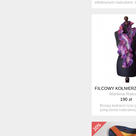
efektownym nadrukiem. t
pr...
FILCOWY KOŁNIERZ/
Marlena Rako
190 zł
filcowy kołnierz/ szal
połączenia naturalnej
jako...