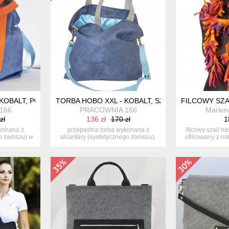
 KOBALT, POMARAŃCZ, BŁĘKIT
TORBA HOBO XXL - KOBALT, SZAROŚĆ, BŁĘKIT
FILCOWY SZA
166
PRACOWNIA 166
Marlen
zł
136 zł
170 zł
1
konana z
przepastna torba wykonana z
filcowy szal/ n
go zamszu) w
alcantary (syntetycznego zamszu).
ufilcowany z nat
energ...