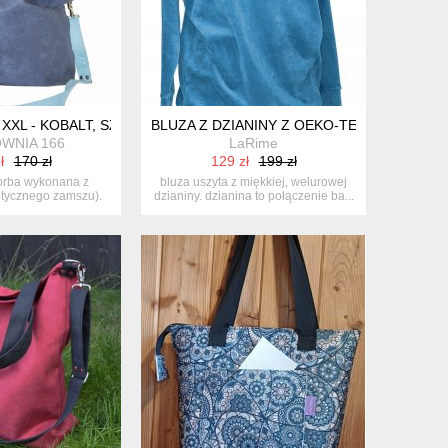
IATOWY
XXL - KOBALT, SZAROŚĆ, BŁĘKIT
BLUZA Z DZIANINY Z OEKO-TEX CERTYFIKA
WNIA 166
LaRime
ł
170 zł
129 zł
199 zł
orba wykonana z
bluza uszyta z miękkiej, welurowej
etycznego zamszu).
dzianiny. dzianina to połączenie ba...
erg...