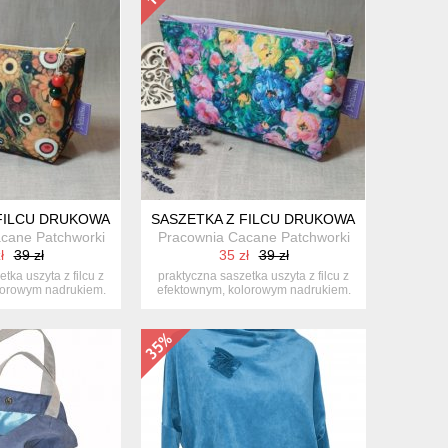
OMETRYCZNY
 FILCU DRUKOWANEGO – WZÓR NIEOKREŚLONY
SASZETKA Z FILCU DRUKOWANEGO – WZÓ
cane Patchworki
Pracownia Cacane Patchworki
ł
39 zł
35 zł
39 zł
tka uszyta z filcu z
praktyczna saszetka uszyta z filcu z
lorowym nadrukiem.
efektownym, kolorowym nadrukiem.
...
...