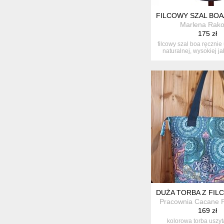
FILCOWY SZAL BOA
Marlena Rako
175 zł
filcowy szal boa ręcznie
naturalnej, wysokiej jak
DUŻA TORBA Z FI
Pracownia Cacane P
169 zł
kolorowa torba uszyta