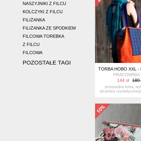
NASZYJNIKI Z FILCU
KOLCZYKI Z FILCU
FILIŻANKA
FILIŻANKA ZE SPODKIEM
FILCOWA TOREBKA
Z FILCU
FILCOWA
POZOSTAŁE TAGI
TORBA HOBO XXL -
PRACOWNIA 
144 zł
180 
przepastna torba, w
alcantary (syntetyczne
połąc...