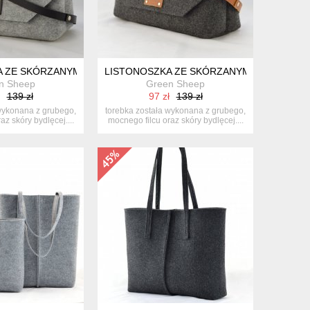
RY I GRAFIT
 ZE SKÓRZANYM PASKIEM - JASNOSZARA
LISTONOSZKA ZE SKÓRZANYM PASKIEM - 
n Sheep
Green Sheep
139 zł
97 zł
139 zł
wykonana z grubego,
torebka została wykonana z grubego,
az skóry bydlęcej....
mocnego filcu oraz skóry bydlęcej....