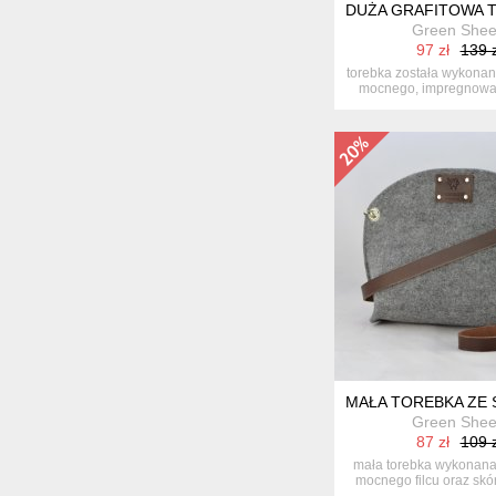
DUŻA GRAFITOWA T
Green She
97 zł
139 z
torebka została wykonan
mocnego, impregnowan
pro...
MAŁA TOREBKA ZE 
Green She
87 zł
109 z
mała torebka wykonana
mocnego filcu oraz skór
pr...