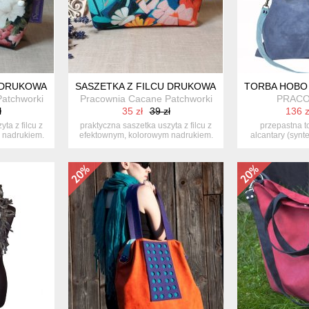
U DRUKOWANEGO – WZÓR KWIATOWY
SASZETKA Z FILCU DRUKOWANEGO – WZÓR KW
TORBA HOBO 
atchworki
Pracownia Cacane Patchworki
PRACO
ł
35 zł
39 zł
136 z
ta z filcu z
praktyczna saszetka uszyta z filcu z
przepastna t
 nadrukiem.
efektownym, kolorowym nadrukiem.
alcantary (synt
...
en