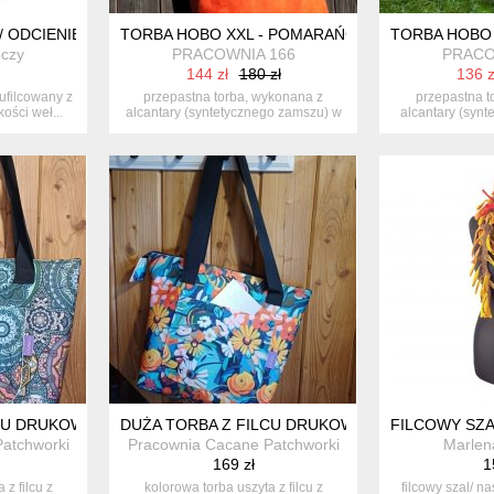
/ ODCIENIE SZAROŚCI
TORBA HOBO XXL - POMARAŃCZ,FIOLET, SZMAR
TORBA HOBO 
czy
PRACOWNIA 166
PRACO
144 zł
180 zł
136 z
 ufilcowany z
przepastna torba, wykonana z
przepastna t
ości weł...
alcantary (syntetycznego zamszu) w
alcantary (synt
połąc...
en
LCU DRUKOWANEGO - WZÓR GEOMETRYCZNY
DUŻA TORBA Z FILCU DRUKOWANEGO - BARWN
FILCOWY SZA
atchworki
Pracownia Cacane Patchworki
Marlen
169 zł
1
 z filcu z
kolorowa torba uszyta z filcu z
filcowy szal/ n