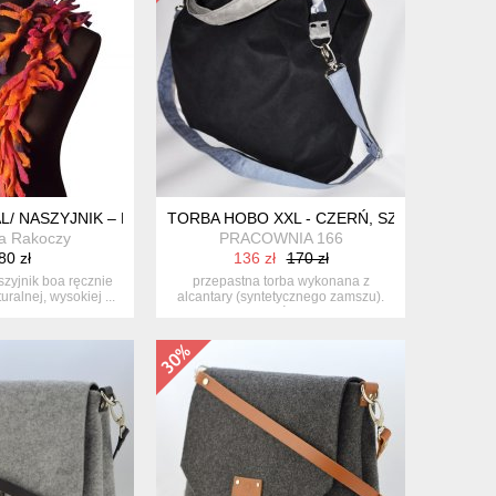
L/ NASZYJNIK – BOA – KOLOROWY 01
TORBA HOBO XXL - CZERŃ, SZAROŚĆ
a Rakoczy
PRACOWNIA 166
80 zł
136 zł
170 zł
aszyjnik boa ręcznie
przepastna torba wykonana z
uralnej, wysokiej ...
alcantary (syntetycznego zamszu).
mieśc...