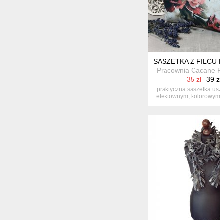
SASZETKA Z FILC
Pracownia Cacane P
35 zł
39 z
praktyczna saszetka uszy
efektownym, kolorowym
...