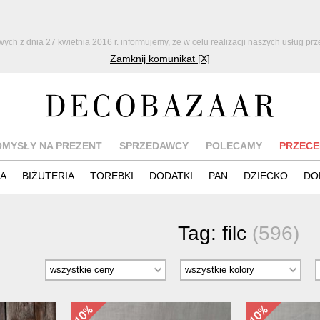
z dnia 27 kwietnia 2016 r. informujemy, że w celu realizacji naszych usług pr
Zamknij komunikat [X]
OMYSŁY NA PREZENT
SPRZEDAWCY
POLECAMY
PRZECE
IA
BIŻUTERIA
TOREBKI
DODATKI
PAN
DZIECKO
DO
Tag:
filc
(596)