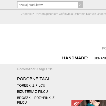
Zgodnie z Rozporządzeniem Ogólnym o Ochronie Danych Osobowych 
P
HANDMADE:
UBRAN
DecoBazaar
>
tagi
>
filc
PODOBNE TAGI
TOREBKI Z FILCU
BIŻUTERIA Z FILCU
BROSZKI I PRZYPINKI Z
FILCU