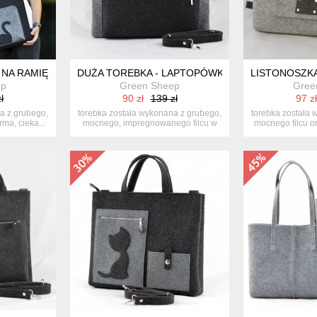
NA RAMIĘ - Z KIESZENIĄ Z KOTEM
DUŻA TOREBKA - LAPTOPÓWKA MINIMALIZM- SZA
LISTONOSZKA
ep
Green Sheep
Gree
ł
90 zł
139 zł
97 zł
a z grubego,
torebka została wykonana z grubego,
torebka została 
rma, cieka...
mocnego, impregnowanego filcu w
mocnego filcu or
ko...