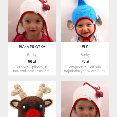
BIAŁA PILOTKA
ELF
Borky
Borky
66 zł
75 zł
czapka - pilotka, z
czapeczka - elf. dla
nausznikami i rożkiem.
najmłodszych w wieku ok.
zwisający rożek i
2-3lat. obwód
nauszniki...
czapeczki:...