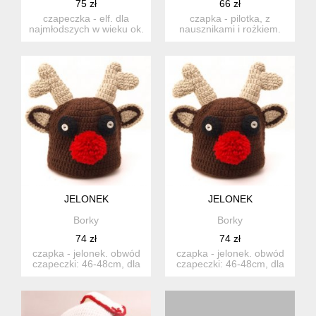
75 zł
66 zł
czapeczka - elf. dla
czapka - pilotka, z
najmłodszych w wieku ok.
nausznikami i rożkiem.
2-3lat. obwód
zwisający rożek i
czapeczki:...
nauszniki...
JELONEK
JELONEK
Borky
Borky
74 zł
74 zł
czapka - jelonek. obwód
czapka - jelonek. obwód
czapeczki: 46-48cm, dla
czapeczki: 46-48cm, dla
maluszków od 1 do 2 la...
maluszków od 1 do 2 la...