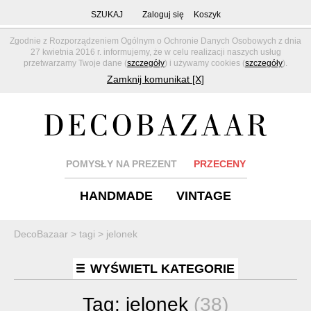
SZUKAJ
Zaloguj się
Koszyk
Zgodnie z Rozporządzeniem Ogólnym o Ochronie Danych Osobowych z dnia
27 kwietnia 2016 r. informujemy, że w celu realizacji naszych usług
przetwarzamy Twoje dane (
szczegóły
) i używamy cookies (
szczegóły
).
Zamknij komunikat [X]
POMYSŁY NA PREZENT
PRZECENY
HANDMADE
VINTAGE
DecoBazaar
>
tagi
>
jelonek
WYŚWIETL KATEGORIE
Tag:
jelonek
(38)