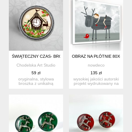
ŚWIĄTECZNY CZAS- BROSZKA Z GRAFIKĄ W SZKLE
OBRAZ NA PŁÓTNIE 80X60CM 
Chodelska Art Studio
nowdeco
59 zł
135 zł
oryginalna, stylowa
wysokiej jakości autorski
broszka z unikalną
projekt wydrukowany na
grafiką artystyczną
płótnie i naciągnięte...
umieszczoną...