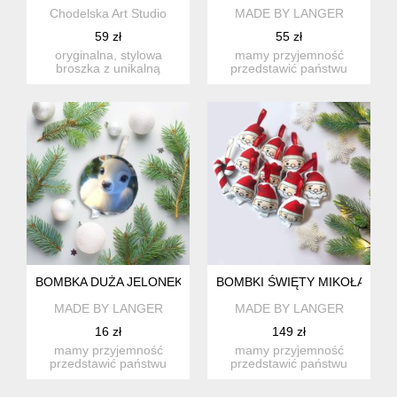
Chodelska Art Studio
MADE BY LANGER
59 zł
55 zł
oryginalna, stylowa
mamy przyjemność
broszka z unikalną
przedstawić państwu
grafiką artystyczną
komplet trzech dużych
umieszczoną...
wyjątkowych...
BOMBKA DUŻA JELONEK OSKAR
BOMBKI ŚWIĘTY MIKOŁAJ - KO
MADE BY LANGER
MADE BY LANGER
16 zł
149 zł
mamy przyjemność
mamy przyjemność
przedstawić państwu
przedstawić państwu
naszą nową ofertę
komplet trzech małych
sprzedaży wyjąt...
bombek o ni...