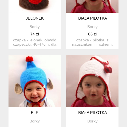
JELONEK
BIAŁA PILOTKA
Borky
Borky
74 zł
66 zł
czapka - jelonek. obwód
czapka - pilotka, z
czapeczki: 46-47cm, dla
nausznikami i rożkiem.
maluszków od 9 do 12
zwisający rożek i
m...
nauszniki...
ELF
BIAŁA PILOTKA
Borky
Borky