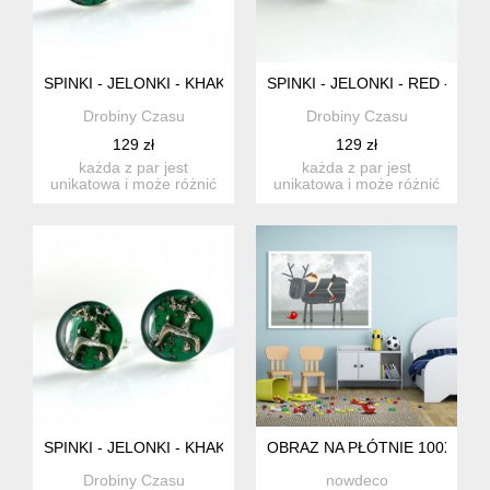
SPINKI - JELONKI - KHAKI
SPINKI - JELONKI - RED - PR
Drobiny Czasu
Drobiny Czasu
129 zł
129 zł
każda z par jest
każda z par jest
unikatowa i może różnić
unikatowa i może różnić
się od siebie w użytych
się od siebie w użytych
trybi...
trybi...
SPINKI - JELONKI - KHAKI - PREZENT NA ŚWIĘTA
OBRAZ NA PŁÓTNIE 100X70CM
Drobiny Czasu
nowdeco