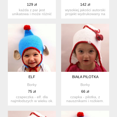
129 zł
142 zł
każda z par jest
wysokiej jakości autorski
unikatowa i może różnić
projekt wydrukowany na
się od siebie w użytych
płótnie i naciągnięte...
trybi...
ELF
BIAŁA PILOTKA
Borky
Borky
75 zł
66 zł
czapeczka - elf. dla
czapka - pilotka, z
najmłodszych w wieku ok.
nausznikami i rożkiem.
2-3lat. obwód
zwisający rożek i
czapeczki:...
nauszniki...