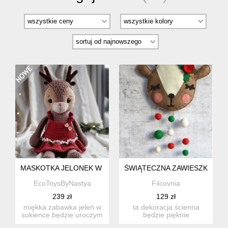
MASKOTKA JELONEK W SUKIENCE, PREZENT NA BOŻE NAR
ŚWIĄTECZNA ZAWIESZKA JE
EcoToysByNastya
Filcovnia
239 zł
129 zł
miękka zabawka jeleń w
ta dekoracja ścienna
sukience będzie uroczym
będzie pięknie
prezentem dla
prezentować się w pokoju