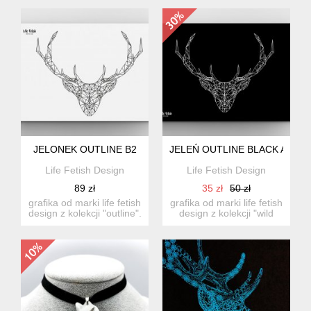
dziewczyn...
dziecięcy...
JELONEK OUTLINE B2
JELEŃ OUTLINE BLACK A3
Life Fetish Design
Life Fetish Design
89 zł
35 zł
50 zł
grafika od marki life fetish
grafika od marki life fetish
design z kolekcji "outline".
design z kolekcji "wild
w...
black"....