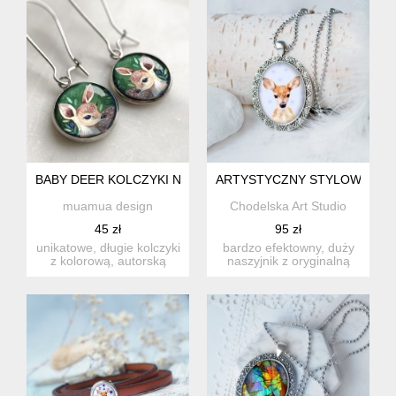
BABY DEER KOLCZYKI NA IMPREZĘ
ARTYSTYCZNY STYLOWY NAS
muamua design
Chodelska Art Studio
45 zł
95 zł
unikatowe, długie kolczyki
bardzo efektowny, duży
z kolorową, autorską
naszyjnik z oryginalną
ilustracją to biżuteri...
grafiką artystyczną, zat...