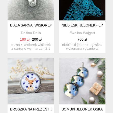
BIAŁA SARNA, WISIOREK PORCELANA I SREBRO 925, SAREN
NIEBIESKI JELONEK - LINOR
Delfina Dolls
Ewelina Wajgert
180 zł
200 zł
760 zł
sarna ~ wisiorek wisiorek
niebieski jelonek - grafika
z sarną o wymiarach 2,8
wykonana ręcznie w
x 2 cm wykonany jes...
technice linorytu, insp...
BROSZKA NA PREZENT ŚWIĄTECZNY
BOMBKI JELONEK OSKAR - KO