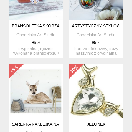
BRANSOLETKA SKÓRZANA OWIJANA ZE SZKŁEM ARTYSTYC
ARTYSTYCZNY STYLOWY NASZ
Chodelska Art Studio
Chodelska Art Studio
95 zł
95 zł
oryginalna, ręcznie
bardzo efektowny, duży
wykonana bransoletka. •
naszyjnik z oryginalną
szkło artystyczne • op...
grafiką artystyczną, zat...
SARENKA NAKLEJKA NA ŚCIANĘ 100CM
JELONEK