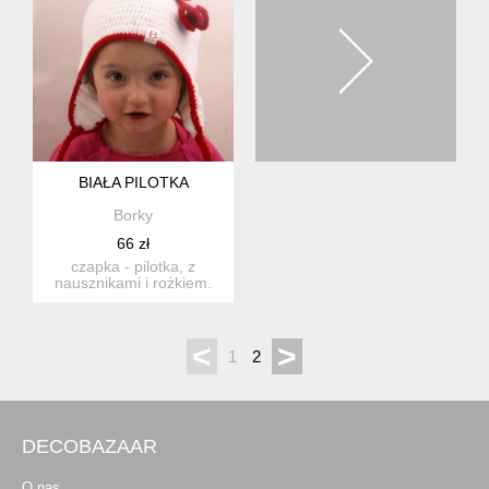
BIAŁA PILOTKA
Borky
66 zł
czapka - pilotka, z
nausznikami i rożkiem.
zwisający rożek i
nauszniki...
<
>
1
2
DECOBAZAAR
O nas