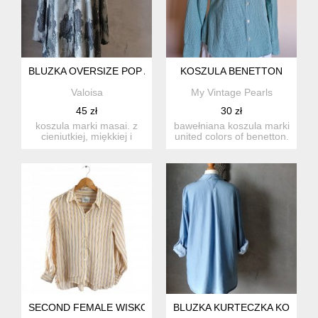
BLUZKA OVERSIZE POP ART PRINT MASAI XS S M
KOSZULA BENETTON
Valoisa
My Vintage Pearls
45 zł
30 zł
koszula marki masai. z
bawełniana koszula marki
cieniutkiej, miękkiej i
united colors of benetton.
zwiewnej wiskozy w cie...
kolor - miętowy ...
SECOND FEMALE WISKOZA JEDWAB 34 XS
BLUZKA KURTECZKA KOSZULA