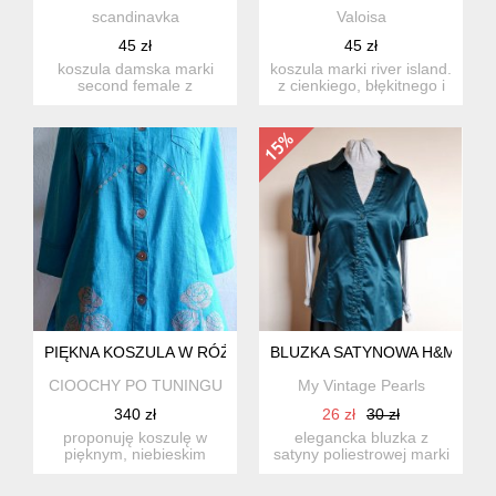
scandinavka
Valoisa
45 zł
45 zł
koszula damska marki
koszula marki river island.
second female z
z cienkiego, błękitnego i
dodatkiem jedwabiu w
denimowo barwio...
rozmiarze 34...
PIĘKNA KOSZULA W RÓŻE
BLUZKA SATYNOWA H&M ROZ
CIOOCHY PO TUNINGU
My Vintage Pearls
340 zł
26 zł
30 zł
proponuję koszulę w
elegancka bluzka z
pięknym, niebieskim
satyny poliestrowej marki
kolorze. ozdobiłam ją
h&m w rozmiarze 42.
motywami...
deko...