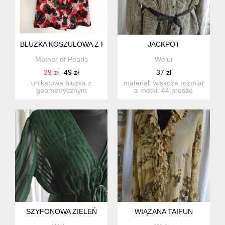
BLUZKA KOSZULOWA Z KRÓTKIM RĘKAWEM, 46
JACKPOT
Mother of Pearls
Welur
39 zł
49 zł
37 zł
unikatowa bluzka z
materiał: wiskoza rozmiar
geometrycznym
z metki: 44 proszę
motywem. rozmiar na
sprawdzić wymiary!
metce: 46. skł...
wym...
SZYFONOWA ZIELEŃ
WIĄZANA TAIFUN