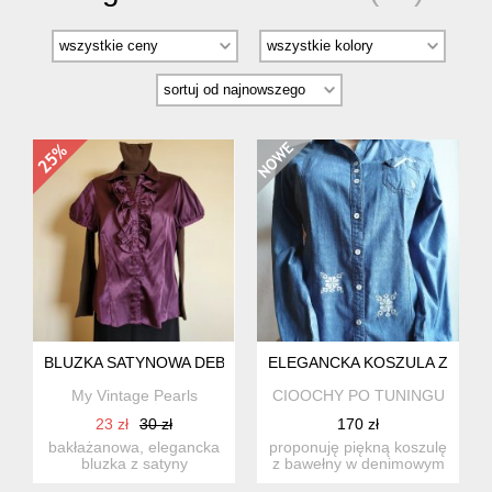
BLUZKA SATYNOWA DEBENHAMS ROZM 42
ELEGANCKA KOSZULA Z HAF
My Vintage Pearls
CIOOCHY PO TUNINGU
23 zł
30 zł
170 zł
bakłażanowa, elegancka
proponuję piękną koszulę
bluzka z satyny
z bawełny w denimowym
poliestrowej marki
kolorze. ozdobiłam ją m...