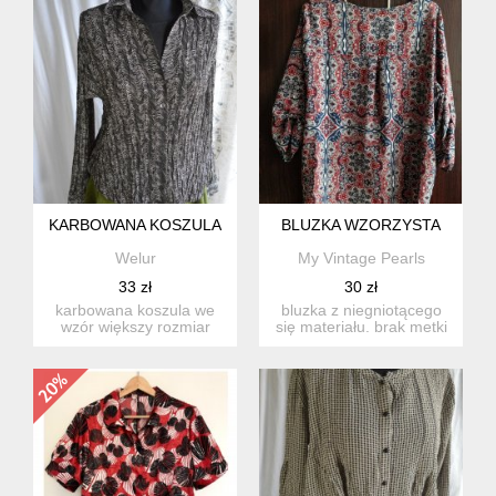
KARBOWANA KOSZULA
BLUZKA WZORZYSTA
Welur
My Vintage Pearls
33 zł
30 zł
karbowana koszula we
bluzka z niegniotącego
wzór większy rozmiar
się materiału. brak metki
materiał: polyester
z rozmiarem, dlatego...
rozmi...