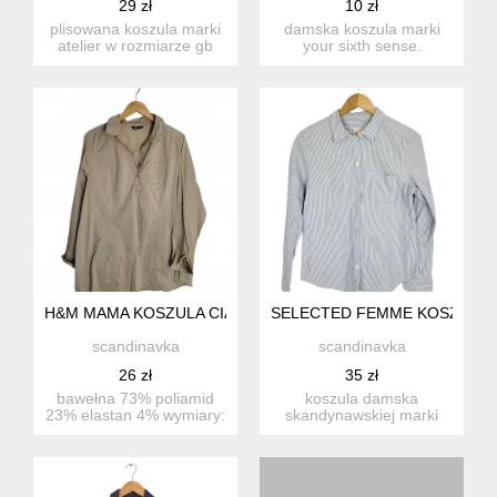
29 zł
10 zł
plisowana koszula marki
damska koszula marki
atelier w rozmiarze gb
your sixth sense.
22s , d 24. poliester...
wyprodukowana dla c&a.
styl kla...
H&M MAMA KOSZULA CIĄŻOWA SAFARI 40/42 L/XL
SELECTED FEMME KOSZULA 
scandinavka
scandinavka
26 zł
35 zł
bawełna 73% poliamid
koszula damska
23% elastan 4% wymiary:
skandynawskiej marki
długość całkowita: ok.7...
selected femme w
rozmiarze 38 m m...