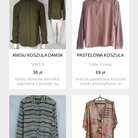
AMISU KOSZULA DAMSKA KHAKI WISKOZA R 32 34 36 HV252
PASTELOWA KOSZULA
VINTS
Little Foxes
38 zł
69 zł
amisu koszula damska,
urocza pastelowa koszula
zapinana z przodu na
marki atmosphere. w
guziki kryte listwą.
kolorze pudrowego różu z
rękawy...
...