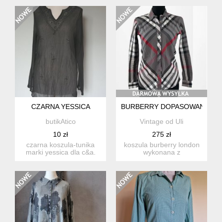
debenhams w ...
CZARNA YESSICA
BURBERRY DOPASOWANA KOSZ
butikAtico
Vintage od Uli
10 zł
275 zł
czarna koszula-tunika
koszula burberry london
marki yessica dla c&a.
wykonana z
tkanina fabrycznie
bawełnianego diagonalu,
marszc...
wyróżniając...