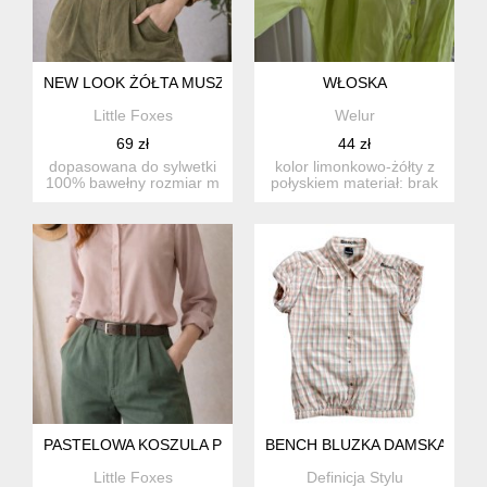
NEW LOOK ŻÓŁTA MUSZTARDOWA KOSZULA RETRO W CZARNE
WŁOSKA
Little Foxes
Welur
69 zł
44 zł
dopasowana do sylwetki
kolor limonkowo-żółty z
100% bawełny rozmiar m
połyskiem materiał: brak
długa idealna do biu...
metki, satynowy mate...
PASTELOWA KOSZULA PUDROWY RÓŻ
BENCH BLUZKA DAMSKA W P
Little Foxes
Definicja Stylu