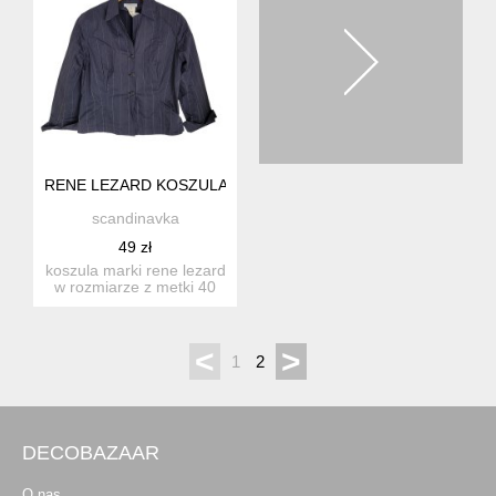
RENE LEZARD KOSZULA M/L
scandinavka
49 zł
koszula marki rene lezard
w rozmiarze z metki 40
(m/l) w ramionach ...
<
>
1
2
DECOBAZAAR
O nas