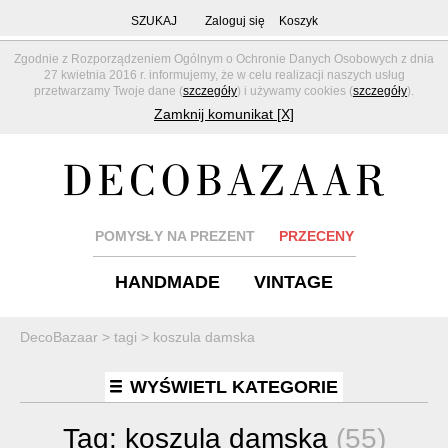
SZUKAJ
Zaloguj się
Koszyk
Zgodnie z Rozporządzeniem Ogólnym o Ochronie Danych Osobowych z dnia
27 kwietnia 2016 r. informujemy, że w celu realizacji naszych usług
przetwarzamy Twoje dane (
szczegóły
) i używamy cookies (
szczegóły
).
Zamknij komunikat [X]
POMYSŁY NA PREZENT
PRZECENY
HANDMADE
VINTAGE
DecoBazaar
>
tagi
>
koszula damska
WYŚWIETL KATEGORIE
Tag:
koszula damska
(55)