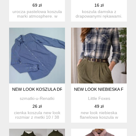
69 zł
16 zł
urocza pastelowa koszula
koszula damska z
marki atmosphere. w
drapowanymi rękawami.
kolorze pudrowego różu z
rozmiar m/l wymiary ok.:
...
sze...
NEW LOOK KOSZULA DROBNIUTKA KRATECZKA BAWEŁNA 10 
NEW LOOK NIEBIESKA FLANE
szmatki-u-Renatki
Little Foxes
26 zł
49 zł
cienka koszula new look
new look niebieska
rozmiar z metki 10 / 38
flanelowa koszula w
proszę sprawdzić...
kratkę długa jesień
bawełna ko...