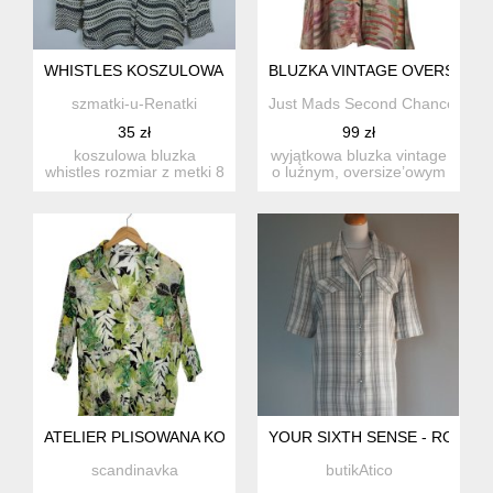
WHISTLES KOSZULOWA BLUZKA KOSZULA 8 / 36
BLUZKA VINTAGE OVERSIZE 
szmatki-u-Renatki
Just Mads Second Chance
35 zł
99 zł
koszulowa bluzka
wyjątkowa bluzka vintage
whistles rozmiar z metki 8
o luźnym, oversize’owym
/ 36 proszę spraw...
kroju i artystycznym,...
ATELIER PLISOWANA KOSZULA 50 5XL
YOUR SIXTH SENSE - ROZM. 
scandinavka
butikAtico