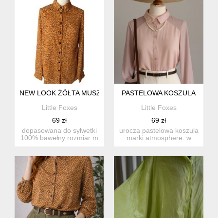
NEW LOOK ŻÓŁTA MUSZTARDOWA KOSZULA RETRO W CZARNE
PASTELOWA KOSZULA
Little Foxes
Little Foxes
69 zł
69 zł
dopasowana do sylwetki
urocza pastelowa koszula
100% bawełny rozmiar m
marki atmosphere. w
długa idealna do biu...
kolorze pudrowego różu z
...