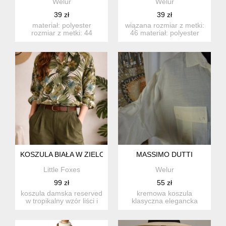
Welur
Welur
39 zł
39 zł
materiał: polyester
wiązana rozmiar z metki:
rozmiar z metki: 44
46 materiał: polyester
proszę sprawdzić
wymiary (sprawdź pr...
wymiary! w...
KOSZULA BIAŁA W ZIELONE LIŚCIE I KWIATY RESERVED TR
MASSIMO DUTTI
Little Foxes
Welur
99 zł
55 zł
koszula damska reserved
kremowa koszula
w tropikalny wzór liści i
klasyczna elegancka
kwiatów ???? biał...
massimo dutti luźny fason
kremowa...