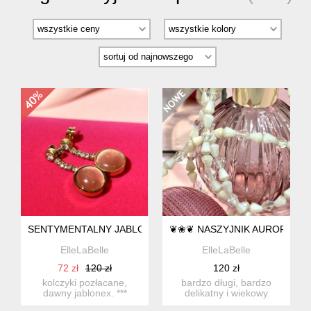
SENTYMENTALNY JABLONEX Z LAT 70
❦❀❦ NASZYJNIK AURORA BO
ElleLaBelle
ElleLaBelle
72 zł
120 zł
120 zł
kolczyki pozłacane,
bardzo długi, bardzo
dawny jablonex. ***
delikatny i wiekowy
kolczyki są naprawdę
naszyjnik z kryształków