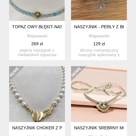
TOPAZ OWY BŁĘKIT-NASZYJNIK I KOLCZYKI Z BŁĘKITNYC
NASZYJNIK - PERŁY Z BŁĘKI
Majowanki
Majowanki
269 zł
129 zł
piękny naszyjnik z
śliczny romantyczny
niebieskich topazów
naszyjnik wykonany z
połączonych z
pereł słodkowodnych,
pozłacanymi hemat...
pozłacan...
NASZYJNIK CHOKER Z PEREŁ - ZŁOTE SERDUSZKO
NASZYJNIK SREBRNY MODER