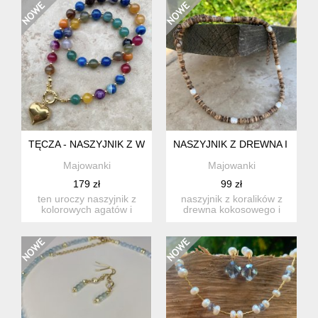
TĘCZA - NASZYJNIK Z WIELOBARWNYCH AGATÓW
NASZYJNIK Z DREWNA I PE
Majowanki
Majowanki
179 zł
99 zł
ten uroczy naszyjnik z
naszyjnik z koralików z
kolorowych agatów i
drewna kokosowego i
pozłacanych hematytów
pereł słodkowodnych.
można...
dług...