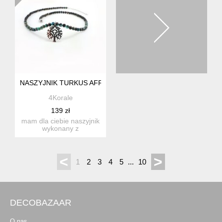
NASZYJNIK TURKUS AFRYKAŃSKI Z DRZEWEM ŻYCIA
4Korale
139 zł
mam dla ciebie naszyjnik
wykonany z
hipnotyzujących
niebiesko czarnych...
<
>
1
2
3
4
5
...
10
DECOBAZAAR
O nas