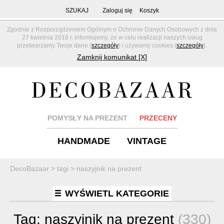
SZUKAJ
Zaloguj się
Koszyk
Zgodnie z Rozporządzeniem Ogólnym o Ochronie Danych Osobowych z dnia
27 kwietnia 2016 r. informujemy, że w celu realizacji naszych usług
przetwarzamy Twoje dane (
szczegóły
) i używamy cookies (
szczegóły
).
Zamknij komunikat [X]
POMYSŁY NA PREZENT
PRZECENY
HANDMADE
VINTAGE
DecoBazaar
>
tagi
>
naszyjnik na prezent
WYŚWIETL KATEGORIE
Tag:
naszyjnik na prezent
(330)