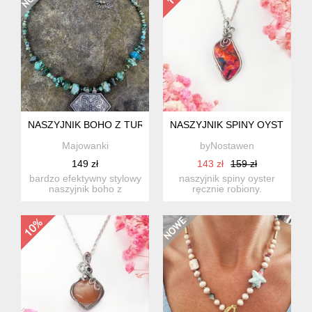
NASZYJNIK BOHO Z TURKUSU AFRYKAŃSKIEGO
NASZYJNIK SPINY OYSTER S
Majowanki
byNostawen
149 zł
143 zł
159 zł
bardzo efektywny stylowy
naszyjnik spiny oyster
naszyjnik boho z
ręcznie robiony.
turkusów afrykańskich w
wykonany techniką wire
kolo...
wrappin...