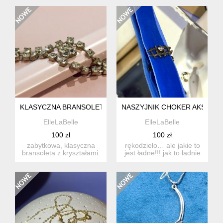
doskon...
mlecz...
KLASYCZNA BRANSOLETKA DAWNY JABLONEX
NASZYJNIK CHOKER AKSAMIT
ElleLaBelle
ElleLaBelle
100 zł
100 zł
zabytkowa, klasyczna
rękodzieło… ale jakie to
bransoleta z kryształami.
jest ładne!!! jak to ładnie
* * * stary, porządny...
wyglada na szyi!...