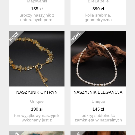
Majowanki
ElleLaBelle
155 zł
390 zł
uroczy naszyjnik z
kolia srebrna,
naturalnych pereł
geometryczna
słodkowodnych z
stylizowane art deco. • • •
zapięciem w kszta...
wykonana z...
NASZYJNIK CYTRYN
NASZYJNIK ELEGANCJA NATU
Unique
Unique
190 zł
145 zł
ten wyjątkowy naszyjnik
odkryj subtelność
wykonany jest z
zamkniętą w naturalnych
naturalnego cytrynu –
materiałach. ten
kamienia...
wyjątkowy, ...