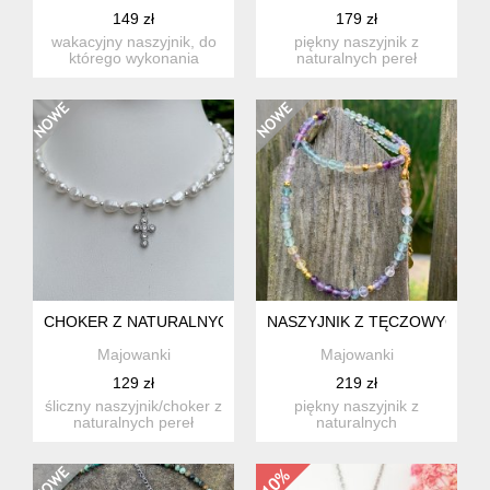
149 zł
179 zł
wakacyjny naszyjnik, do
piękny naszyjnik z
którego wykonania
naturalnych pereł
wykorzystałam naturalne
słodkowodnych z
kami...
wisiorkiem w kszt...
CHOKER Z NATURALNYCH PEREŁ SŁODKOWODNYCH Z KRZ
NASZYJNIK Z TĘCZOWYCH F
Majowanki
Majowanki
129 zł
219 zł
śliczny naszyjnik/choker z
piękny naszyjnik z
naturalnych pereł
naturalnych
słodkowodnych i
fasetowanych fluorytów w
posrebrza...
pastelowo tęcz...