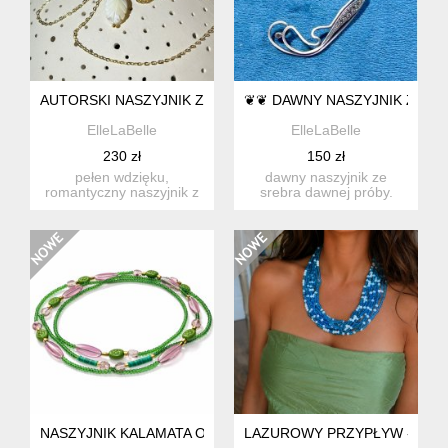
AUTORSKI NASZYJNIK Z RZEŹBIONYM LISTKIEM
❦❦ DAWNY NASZYJNIK Z MA
ElleLaBelle
ElleLaBelle
230 zł
150 zł
pełen wdzięku,
dawny naszyjnik ze
romantyczny naszyjnik z
srebra dawnej próby.
delikatnym listeczkiem.
łańcuszek o splocie
nas...
zwanym...
NASZYJNIK KALAMATA OLIWKA ZIELONA KONICZYNA
LAZUROWY PRZYPŁYW - KAS