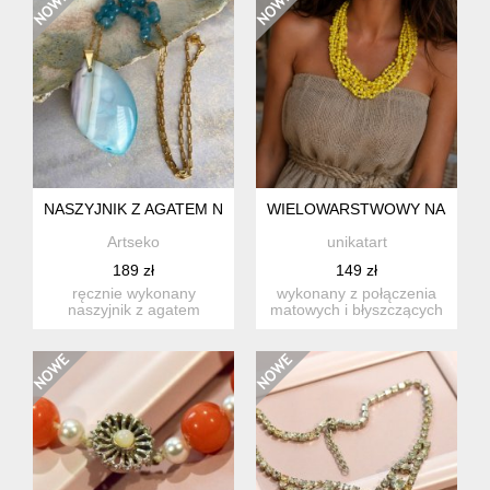
NASZYJNIK Z AGATEM NA ZŁOCONYM ŁAŃCUSZKU C1165
WIELOWARSTWOWY NASZYJNI
Artseko
unikatart
189 zł
149 zł
ręcznie wykonany
wykonany z połączenia
naszyjnik z agatem
matowych i błyszczących
będzie pięknie
koralików w odcieniach
komponował się z je...
s...