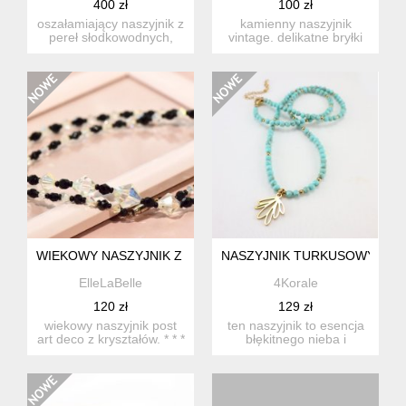
400 zł
100 zł
oszałamiający naszyjnik z
kamienny naszyjnik
pereł słodkowodnych,
vintage. delikatne bryłki
który emanuje
różanego kwarcu z
wyrafinow...
nasy...
WIEKOWY NASZYJNIK Z KRYSZTAŁAMI
NASZYJNIK TURKUSOWY MA
ElleLaBelle
4Korale
120 zł
129 zł
wiekowy naszyjnik post
ten naszyjnik to esencja
art deco z kryształów. * * *
błękitnego nieba i
piękny, dość dłu...
głębokiego morza,
zamknięt...