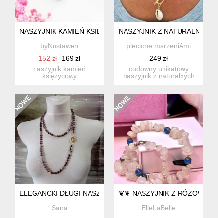
NASZYJNIK KAMIEŃ KSIĘŻYCOWY BRZOSKWINIOWY STAL 
NASZYJNIK Z NATURALNYCH 
byNostawen
plecione marzeniAmi
152 zł
169 zł
249 zł
naszyjnik kamień
cudowny unikatowy
księżycowy
naszyjnik z naturalnych
brzoskwiniowy ręcznie
pereł w połączeniu z
robiony. wykonany te...
ceramic...
ELEGANCKI DŁUGI NASZYJNIK Z PEREŁ SŁODKOWODNYCH 
❦❦ NASZYJNIK Z RÓŻOWEG
Sana
ElleLaBelle