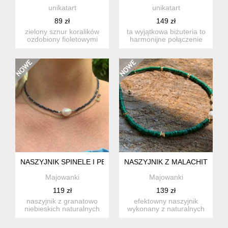
unikatart
unikatart
89 zł
149 zł
zielony sznur koralików
ta wyjątkowa biżuteria to
ozdobiony fioletowymi
harmonijne połączenie
szklanymi oliwkami z
setek drobnych, szklan...
cze...
NASZYJNIK SPINELE I PERŁA /CHOKER Z PERŁĄ
NASZYJNIK Z MALACHITÓW 
Majowanki
Majowanki
119 zł
139 zł
naszyjnik z granatowo
efektowny naszyjnik
niebieskich naturalnych
wykonany z naturalnych
spineli z dużą piękną pe...
malachitów , pereł
słodkowo...