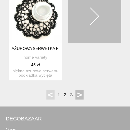
AŻUROWA SERWETKA FILCOWA CZARNA ŚR.30CM
home variety
45 zł
piękna ażurowa serweta-
podkładka wycięta
laserowo w czarnym filcu
gru...
<
>
1
2
3
DECOBAZAAR
O nas