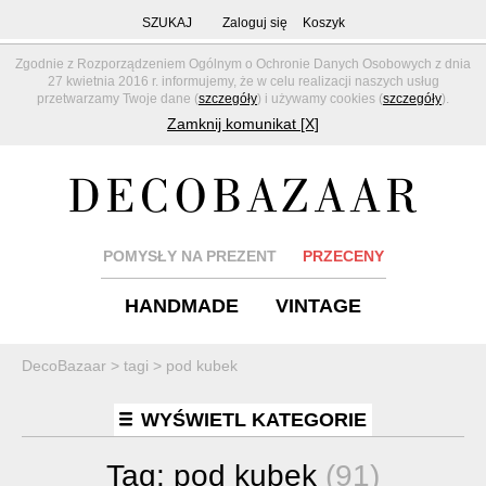
SZUKAJ
Zaloguj się
Koszyk
Zgodnie z Rozporządzeniem Ogólnym o Ochronie Danych Osobowych z dnia
27 kwietnia 2016 r. informujemy, że w celu realizacji naszych usług
przetwarzamy Twoje dane (
szczegóły
) i używamy cookies (
szczegóły
).
Zamknij komunikat [X]
POMYSŁY NA PREZENT
PRZECENY
HANDMADE
VINTAGE
DecoBazaar
>
tagi
>
pod kubek
WYŚWIETL KATEGORIE
Tag:
pod kubek
(91)