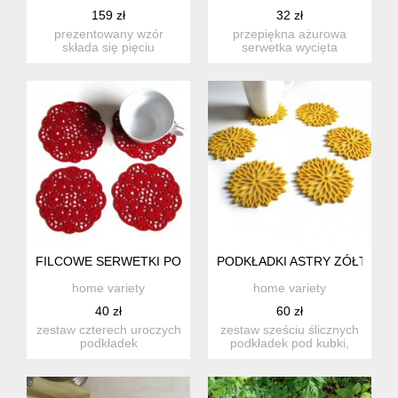
159 zł
32 zł
prezentowany wzór
przepiękna ażurowa
składa się pięciu
serwetka wycięta
podkładek w dwóch
laserowo w filcu w kolorze
rozmiarach: ...
ecru, g...
FILCOWE SERWETKI POD KUBEK CZERWONE 4SZT.
PODKŁADKI ASTRY ZÓŁTE 6SZ
home variety
home variety
40 zł
60 zł
zestaw czterech uroczych
zestaw sześciu ślicznych
podkładek
podkładek pod kubki,
zainspirowanych sztuką
wyciętych laserowo w
ludową. zos...
soc...