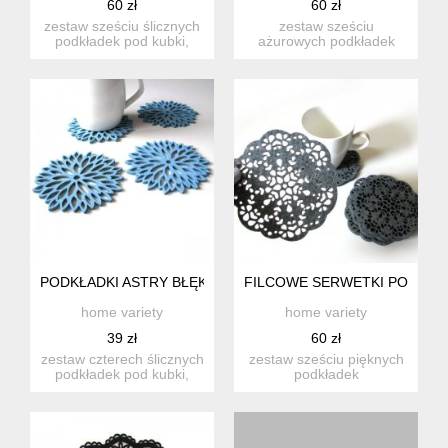
60 zł
60 zł
zestaw sześciu ślicznych
zestaw sześciu
podkładek pod kubki,
ażurowych podkładek
wyciętych laserowo w
pod kubki, wyciętych
soc...
laserowo w fil...
PODKŁADKI ASTRY BŁĘKITNE 4SZT.
FILCOWE SERWETKI POD KUB
home variety
home variety
39 zł
60 zł
zestaw czterech ślicznych
zestaw sześciu pięknych
podkładek pod kubki,
podkładek
wycięte laserowo z filc...
zainspirowanych sztuką
ludową. zosta...