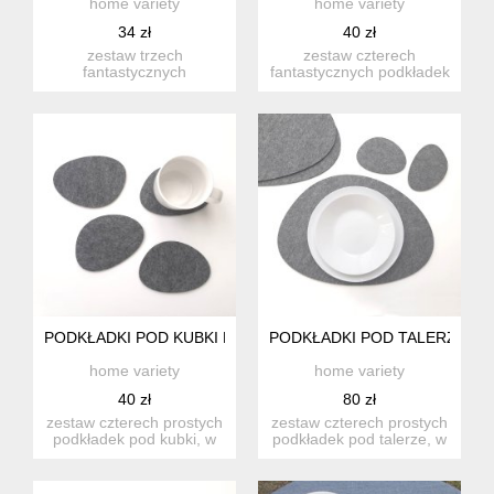
home variety
home variety
34 zł
40 zł
zestaw trzech
zestaw czterech
fantastycznych
fantastycznych podkładek
podkładek, w kształcie
w kształcie rozlanej
rozlanej plamy, dw...
plamy. n...
PODKŁADKI POD KUBKI KAMYKI SZARE 4S
PODKŁADKI POD TALERZ KAM
home variety
home variety
40 zł
80 zł
zestaw czterech prostych
zestaw czterech prostych
podkładek pod kubki, w
podkładek pod talerze, w
nieregularnym kształci...
nieregularnym kształ...