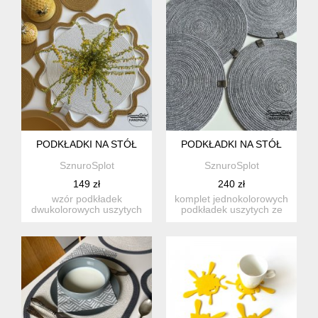
PODKŁADKI NA STÓŁ
PODKŁADKI NA STÓŁ
SznuroSplot
SznuroSplot
149 zł
240 zł
wzór podkładek
komplet jednokolorowych
dwukolorowych uszytych
podkładek uszytych ze
ze sznurka w kolorach 02
sznurka bawełnianego.
i 18 m...
m...