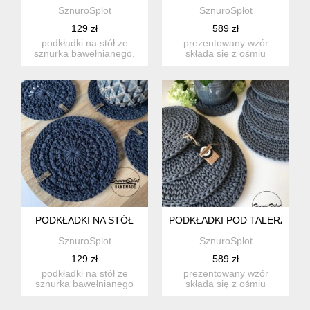
SznuroSplot
SznuroSplot
129 zł
589 zł
podkładki na stół ze
prezentowany wzór
sznurka bawełnianego.
składa się z ośmiu
wykonywane na szydełku
podkładek w rozmiarze -
na i...
33 cm (1 ...
PODKŁADKI NA STÓŁ
PODKŁADKI POD TALERZE ZE 
SznuroSplot
SznuroSplot
129 zł
589 zł
podkładki na stół ze
prezentowany wzór
sznurka bawełnianego
składa się z ośmiu
szydełkowane na
podkładek w rozmiarze -
zlecenie kli...
32 cm (1 ...