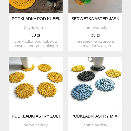
PODKŁADKA POD KUBEK
SERWETKA ASTER JASNA ZIEL
Szydełkarnia
home variety
30 zł
35 zł
podkładka pod kubek z
przepiękna ażurowa
bawełnianego cienkiego
serwetka wycięta
sznureczka w kolorze
laserowo w filcu w kolorze
żółt...
jasnej ...
PODKŁADKI ASTRY ZÓŁTE 6SZT.
PODKŁADKI ASTRY MIX LV 6SZ
home variety
home variety