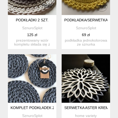
PODKŁADKI 2 SZT.
PODKŁADKA/SERWETKA ZE S
SznuroSplot
SznuroSplot
125 zł
69 zł
prezentowany wzór
podkładka jednokolorowa
kompletu składa się z
ze sznurka
dwóch podkładek
bawełnianego. kolor nr 16
wykonanych z b...
wg wzorni...
KOMPLET PODKŁADEK ZE SZNURKA 5 SZT.+ 1 GRATIS
SERWETKA ASTER KREMOWA 
SznuroSplot
home variety