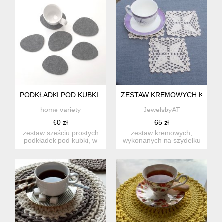
PODKŁADKI POD KUBKI KAMYKI SZARE 6S
ZESTAW KREMOWYCH KWADR
home variety
JewelsbyAT
60 zł
65 zł
zestaw sześciu prostych
zestaw kremowych,
podkładek pod kubki, w
wykonanych na szydełku
nieregularnym kształcie...
z nici bawełnianych,
podkłade...