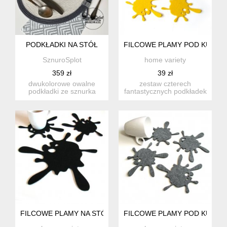
PODKŁADKI NA STÓŁ
FILCOWE PLAMY POD KUBEK 
SznuroSplot
home variety
359 zł
39 zł
dwukolorowe owalne
zestaw czterech
podkładki ze sznurka
fantastycznych podkładek
bawełnianego, na
w kształcie rozlanej
życzenie mogą...
plamy. n...
FILCOWE PLAMY NA STÓŁ MIX CZARNE, 2+1
FILCOWE PLAMY POD KUBEK 