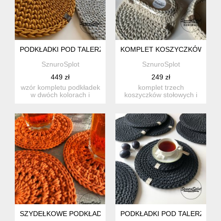
PODKŁADKI POD TALERZE 8 SZT. GRATIS
KOMPLET KOSZYCZKÓW Z P
SznuroSplot
SznuroSplot
449 zł
249 zł
wzór kompletu podkładek
komplet trzech
w dwóch kolorach i
koszyczków stołowych i
dwóch rozmiarach
podkładka, wykonywany
wykonywany...
jest ze sz...
SZYDEŁKOWE PODKŁADKI ZE SZNURKA BAWEŁNIANEGO 3 S
PODKŁADKI POD TALERZE 8 SZ