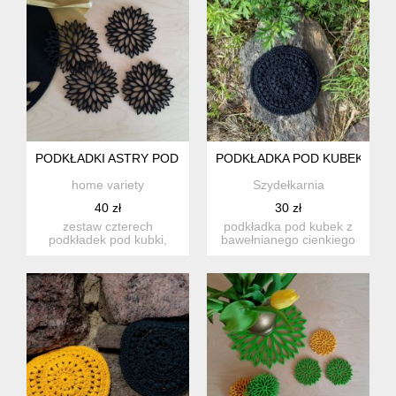
PODKŁADKI ASTRY POD KUBEK, CZARNE 4SZT.
PODKŁADKA POD KUBEK
home variety
Szydełkarnia
40 zł
30 zł
zestaw czterech
podkładka pod kubek z
podkładek pod kubki,
bawełnianego cienkiego
wyciętych laserowo z
sznureczka w kolorze
syntetyczneg...
czar...