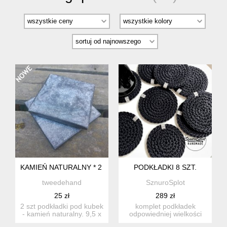
KAMIEŃ NATURALNY * 2 PODKŁADKI POD KUBEK INDUSTRIA
PODKŁADKI 8 SZT.
tweedehand
SznuroSplot
25 zł
289 zł
2 szt podkładki pod kubek
komplet podkładek
- kamień naturalny. 9,5 x
odpowiedniej wielkości
9,5 cm używan...
pod talerzyk deserowy.