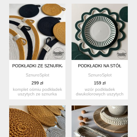
wykon...
PODKŁADKI ZE SZNURKA 4+4
PODKŁADKI NA STÓŁ
SznuroSplot
SznuroSplot
299 zł
159 zł
komplet ośmiu podkładek
wzór podkładek
uszytych ze sznurka
dwukolorowych uszytych
bawełnianego.
ze sznurka w kolorach 02
powierzchni...
i 12 m...