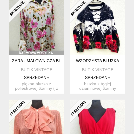
ZARA - MALOWNICZA BLUZKA REZERWACJA
WZORZYSTA BLUZKA
BUTIK VINTAGE
BUTIK VINTAGE
SPRZEDANE
SPRZEDANE
piękna bluzka z
bluzka z tęgiej
poliestrowej tkaniny ( z
dzianinowej tkaniny
wyglądu i w dotyku jak
poliestrowej w kolorystyce
jedwa...
bieli ,...