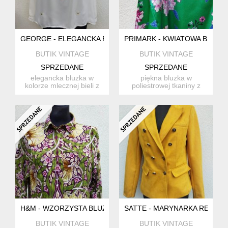
GEORGE - ELEGANCKA BLUZKA
PRIMARK - KWIATOWA BLUZK
BUTIK VINTAGE
BUTIK VINTAGE
SPRZEDANE
SPRZEDANE
elegancka bluzka w
piękna bluzka w
kolorze mlecznej bieli z
poliestrowej tkaniny z
biżuteryjnym zdobieniem
lekko chropowatą fakturą,
z...
w kw...
H&M - WZORZYSTA BLUZKA
SATTE - MARYNARKA REZER
BUTIK VINTAGE
BUTIK VINTAGE