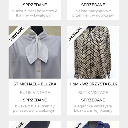
SPRZEDANE
SPRZEDANE
bluzka z miłej poliestrowej
piękna marynarka z
tkaniny w kwiatowym
przemiłej , w dotyku jak
wzorem , w kolorystyce...
jedwabny welur tkaniny
po...
ST MICHAEL - BLUZKA
H&M - WZORZYSTA BLUZKA
BUTIK VINTAGE
BUTIK VINTAGE
SPRZEDANE
SPRZEDANE
bluzka z białej tkaniny
elegancka wzorzysta
poliestrowej z ciekawym
bluzka z miłej tkaniny
kołnierzem . zapinana...
poliestrowej w kolorystyce
...