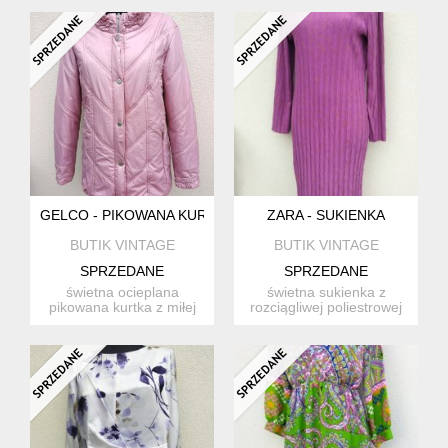
polies...
zgaszoneg...
GELCO - PIKOWANA KURTKA
ZARA - SUKIENKA
BUTIK VINTAGE
BUTIK VINTAGE
SPRZEDANE
SPRZEDANE
świetna ocieplana
świetna sukienka z
pikowana kurtka z miłej
rozciągliwej poliestrowej
mięciutkiej tkaniny
tkaniny dzianinowej z ci...
poliest...