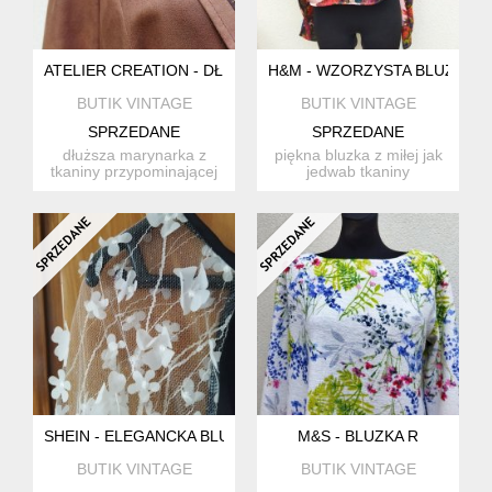
ATELIER CREATION - DŁUŻSZA MARYNARKA
H&M - WZORZYSTA BLUZKA
BUTIK VINTAGE
BUTIK VINTAGE
SPRZEDANE
SPRZEDANE
dłuższa marynarka z
piękna bluzka z miłej jak
tkaniny przypominającej
jedwab tkaniny
zamsz w kolorze
poliestrowej z wzorem
mlecznej c...
kwiato...
SHEIN - ELEGANCKA BLUZKA
M&S - BLUZKA R
BUTIK VINTAGE
BUTIK VINTAGE