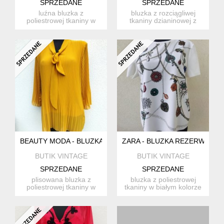
SPRZEDANE
SPRZEDANE
luźna bluzka z
bluzka z rozciągliwej
poliestrowej tkaniny w
tkaniny dzianinowej z
czarnym kolorze z
wzorem kwiatowym w
finezyjnymi rę...
kolorac...
BEAUTY MODA - BLUZKA R
ZARA - BLUZKA REZERWACJA
BUTIK VINTAGE
BUTIK VINTAGE
SPRZEDANE
SPRZEDANE
plisowana bluzka z
bluzka z poliestrowej
poliestrowej tkaniny w
tkaniny w białym kolorze
kolorze miodowej żółci z
z chropowatą fakturą z...
ro...