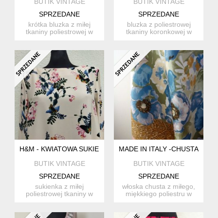
BUTIK VINTAGE
BUTIK VINTAGE
SPRZEDANE
SPRZEDANE
krótka bluzka z miłej
bluzka z poliestrowej
tkaniny poliestrowej w
tkaniny koronkowej w
abstrakcyjne wzory a' la
nieokreślone wzory w
...
kolor...
H&M - KWIATOWA SUKIENKA
MADE IN ITALY -CHUSTA
BUTIK VINTAGE
BUTIK VINTAGE
SPRZEDANE
SPRZEDANE
sukienka z miłej
włoska chusta z miłego,
poliestrowej tkaniny w
miękkiego poliestru w
kremowo-morelowym
malowniczy wzór
kolorze z ...
kwiatowy...