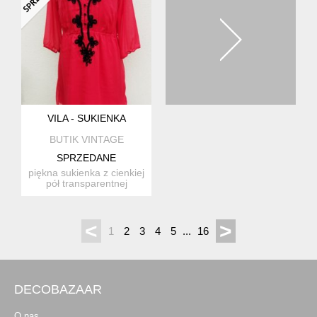
VILA - SUKIENKA
BUTIK VINTAGE
SPRZEDANE
piękna sukienka z cienkiej
pół transparentnej
żorżety poliestrowej w k...
<
>
1
2
3
4
5
...
16
DECOBAZAAR
O nas