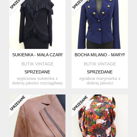
SUKIENKA - MAŁA CZARNA
BOCHA MILANO - MARYNARKA
BUTIK VINTAGE
BUTIK VINTAGE
SPRZEDANE
SPRZEDANE
wyjściowa sukienka z
zgrabna marynarka z
dobrej jakości rozciągliwej
dobrej jakości
tkaniny poliestrowej ...
poliestrowej tkaniny w
granatowym ...