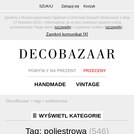
SZUKAJ
Zaloguj się
Koszyk
Zgodnie z Rozporządzeniem Ogólnym o Ochronie Danych Osobowych z dnia
27 kwietnia 2016 r. informujemy, że w celu realizacji naszych usług
przetwarzamy Twoje dane (
szczegóły
) i używamy cookies (
szczegóły
).
Zamknij komunikat [X]
POMYSŁY NA PREZENT
PRZECENY
HANDMADE
VINTAGE
DecoBazaar
>
tagi
>
poliestrowa
WYŚWIETL KATEGORIE
Tag:
poliestrowa
(546)