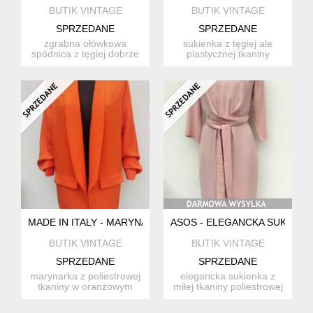
BUTIK VINTAGE
BUTIK VINTAGE
SPRZEDANE
SPRZEDANE
zgrabna ołówkowa
sukienka z tęgiej ale
spódnica z tęgiej dobrze
plastycznej tkaniny
trzymającej fason
dzianinowej z fakturą w
poliestrow...
ko...
MADE IN ITALY - MARYNARKA
ASOS - ELEGANCKA SUKIENK
BUTIK VINTAGE
BUTIK VINTAGE
SPRZEDANE
SPRZEDANE
marynarka z poliestrowej
elegancka sukienka z
tkaniny w oranżowym
miłej tkaniny poliestrowej
kolorze fason otwarty z
w kolorze dymnego
z...
różu...