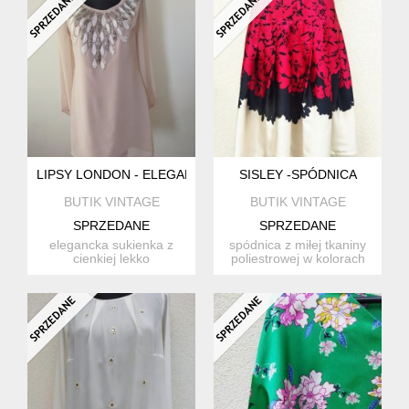
LIPSY LONDON - ELEGANCKA SUKIENKA
SISLEY -SPÓDNICA
BUTIK VINTAGE
BUTIK VINTAGE
SPRZEDANE
SPRZEDANE
elegancka sukienka z
spódnica z miłej tkaniny
cienkiej lekko
poliestrowej w kolorach
transparentnej żorżety
czerwieni, czerni i e...
poliestrow...