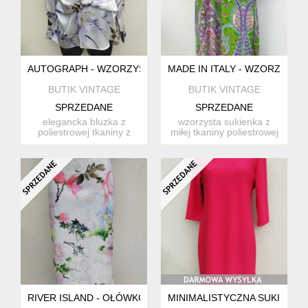
AUTOGRAPH - WZORZYSTA BLUZKA
MADE IN ITALY - WZORZYSTA
BUTIK VINTAGE
BUTIK VINTAGE
SPRZEDANE
SPRZEDANE
elegancka bluzka z
wzorzysta sukienka z
poliestrowej tkaniny z
miłej tkaniny poliestrowej
satynowym połyskiem z
w żywej kolorystyce wi...
wzore...
RIVER ISLAND - OŁÓWKOWA SPÓDNICA
MINIMALISTYCZNA SUKIENKA