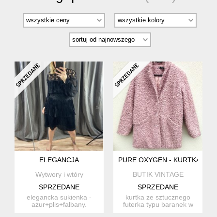
ELEGANCJA
PURE OXYGEN - KURTKA/FU
Wytwory i wtóry
BUTIK VINTAGE
SPRZEDANE
SPRZEDANE
elegancka sukienka -
kurtka ze sztucznego
ażur+plis+falbany.
futerka typu baranek w
taliowana. ze zwiewnego
ładnym odcieniu