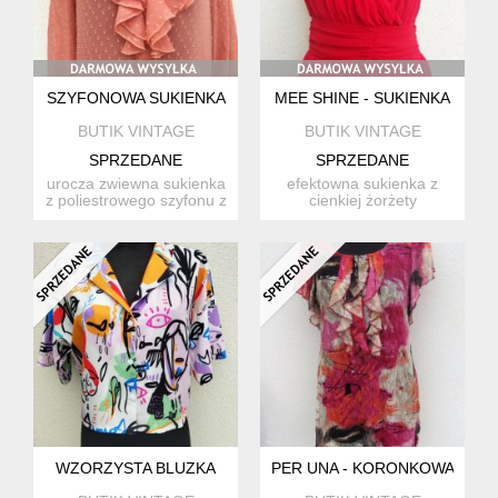
SZYFONOWA SUKIENKA
MEE SHINE - SUKIENKA
BUTIK VINTAGE
BUTIK VINTAGE
SPRZEDANE
SPRZEDANE
urocza zwiewna sukienka
efektowna sukienka z
z poliestrowego szyfonu z
cienkiej żorżety
fakturą plumeti ...
poliestrowej w kolorze
nasyconej...
WZORZYSTA BLUZKA
PER UNA - KORONKOWA BLU