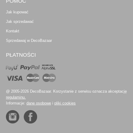
POMOC
Jak kupować
Jak sprzedawać
Kontakt
Sprzedawaj w DecoBazaar
PŁATNOŚCI
@ 2005-2026 DecoBazaar. Korzystanie z serwisu oznacza akceptację
regulaminu.
Informacje:
dane osobowe
i
pliki cookies