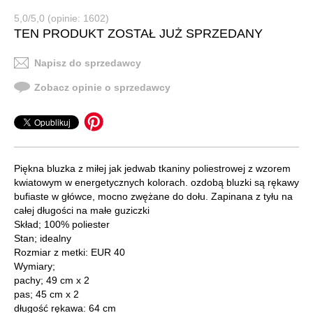
5,0/5,0 (opinie: 1602)
TEN PRODUKT ZOSTAŁ JUŻ SPRZEDANY
Napisz do sprzedawcy
Zobacz opinie o sprzedawcy
Piękna bluzka z miłej jak jedwab tkaniny poliestrowej z wzorem
kwiatowym w energetycznych kolorach. ozdobą bluzki są rękawy
bufiaste w główce, mocno zwężane do dołu. Zapinana z tyłu na
całej długości na małe guziczki
Skład; 100% poliester
Stan; idealny
Rozmiar z metki: EUR 40
Wymiary;
pachy; 49 cm x 2
pas; 45 cm x 2
długość rękawa: 64 cm