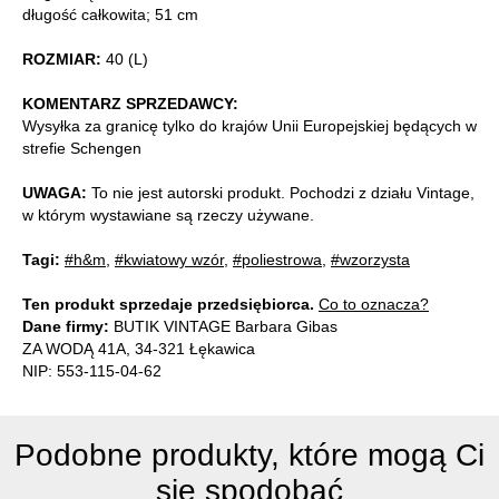
długość całkowita; 51 cm
ROZMIAR:
40 (L)
KOMENTARZ SPRZEDAWCY:
Wysyłka za granicę tylko do krajów Unii Europejskiej będących w
strefie Schengen
UWAGA:
To nie jest autorski produkt. Pochodzi z działu Vintage,
w którym wystawiane są rzeczy używane.
Tagi:
#h&m
,
#kwiatowy wzór
,
#poliestrowa
,
#wzorzysta
Ten produkt sprzedaje przedsiębiorca.
Co to oznacza?
Dane firmy:
BUTIK VINTAGE Barbara Gibas
ZA WODĄ 41A, 34-321 Łękawica
NIP: 553-115-04-62
Podobne produkty, które mogą Ci
się spodobać