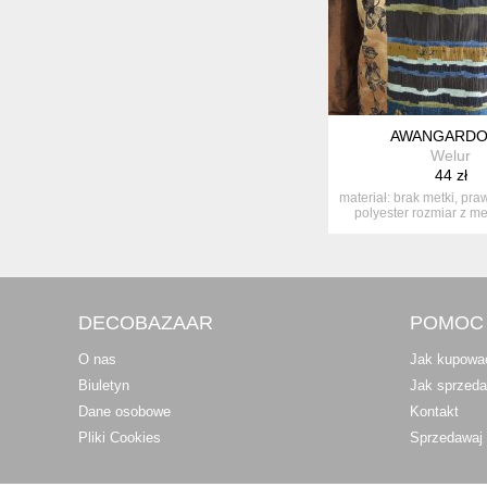
AWANGARD
Welur
44 zł
materiał: brak metki, p
polyester rozmiar z metk
DECOBAZAAR
POMOC
O nas
Jak kupowa
Biuletyn
Jak sprzed
Dane osobowe
Kontakt
Pliki Cookies
Sprzedawaj