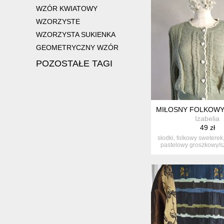
WZÓR KWIATOWY
WZORZYSTE
WZORZYSTA SUKIENKA
GEOMETRYCZNY WZÓR
POZOSTAŁE TAGI
MIŁOSNY FOLKOW
Izabelia
49 zł
słodki, folkowy sweterek,
pastelowy groszkowy/sz