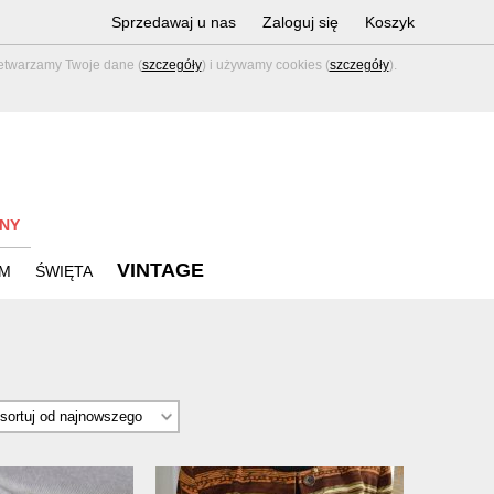
Sprzedawaj u nas
Zaloguj się
Koszyk
zetwarzamy Twoje dane (
szczegóły
) i używamy cookies (
szczegóły
).
NY
VINTAGE
M
ŚWIĘTA