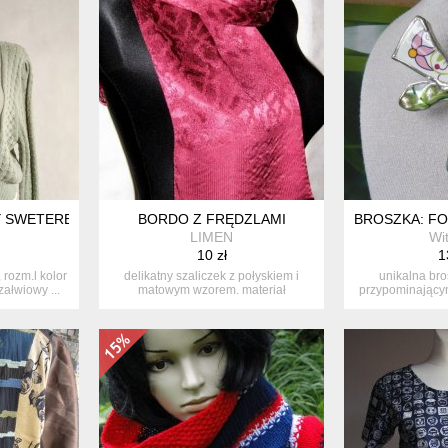
Y SWETEREK
BORDO Z FRĘDZLAMI
BROSZKA: FO
LIMEN
Wi
10 zł
1
 rozm.l kolor
delikatny szaliczek z połyskiem i
unikalna bro
ałwiowy ...
matowym wzorem. materiał
przypominający
mięciutki....
tra