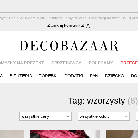
z dnia 27 kwietnia 2016 r. informujemy, że w celu realizacji naszych usług pr
Zamknij komunikat [X]
OMYSŁY NA PREZENT
SPRZEDAWCY
POLECAMY
PRZECE
IA
BIŻUTERIA
TOREBKI
DODATKI
PAN
DZIECKO
DO
Tag:
wzorzysty
(8)