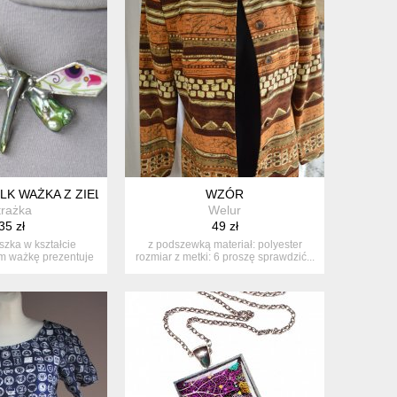
LK WAŻKA Z ZIELONĄ PERŁĄ
WZÓR
trażka
Welur
35 zł
49 zł
szka w kształcie
z podszewką materiał: polyester
m ważkę prezentuje
rozmiar z metki: 6 proszę sprawdzić...
dycyj...