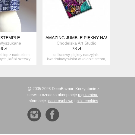
 STEMPLE
AMAZING JUMBLE PIĘKNY NASZYJNIK Z GR
 Wyszukane
Chodelska Art Studio
6 zł
78 zł
ki top z nadrukiem
unikatowy, piękny naszyjnik.
ych, krótki szerszy
kwadratowy wisior w kolorze srebra,
rę...
zawie...
@ 2005-2026 DecoBazaar. Korzystanie z
serwisu oznacza akceptację
regulaminu.
Informacje:
dane osobowe
i
pliki cookies