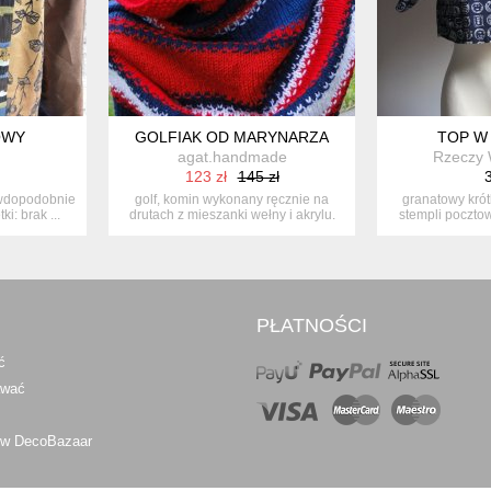
OWY
GOLFIAK OD MARYNARZA
TOP W
agat.handmade
Rzeczy
123 zł
145 zł
3
rawdopodobnie
golf, komin wykonany ręcznie na
granatowy krót
i: brak ...
drutach z mieszanki wełny i akrylu.
stempli pocztow
mi...
PŁATNOŚCI
ć
awać
 w DecoBazaar