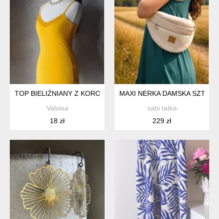
TOP BIELIŹNIANY Z KORONKĄ ŻÓŁTY XS S
MAXI NERKA DAMSKA SZTR
Valoisa
sabi tatka
18 zł
229 zł