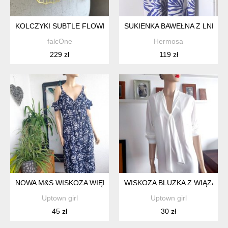
KOLCZYKI SUBTLE FLOWERS BY BRASS
SUKIENKA BAWEŁNA Z LNEM 
falcOne
Hermosa
229 zł
119 zł
NOWA M&S WISKOZA WIĘKSZA
WISKOZA BLUZKA Z WIĄZANI
Uptown girl
Uptown girl
45 zł
30 zł