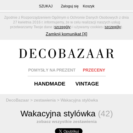
SZUKAJ
Zaloguj się
Koszyk
Zgodnie z Rozporządzeniem Ogólnym o Ochronie Danych Osobowych z dnia
27 kwietnia 2016 r. informujemy, że w celu realizacji naszych usług
przetwarzamy Twoje dane (
szczegóły
) i używamy cookies (
szczegóły
).
Zamknij komunikat [X]
POMYSŁY NA PREZENT
PRZECENY
HANDMADE
VINTAGE
DecoBazaar
>
zestawienia
>
Wakacyjna stylówka
Wakacyjna stylówka
(42)
zobacz wszystkie zestawienia