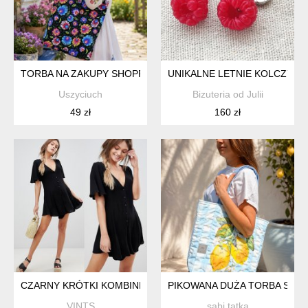
TORBA NA ZAKUPY SHOPPERKA EKOLOGICZNA TORBA ZAKUP
UNIKALNE LETNIE KOLCZYKI:
Uszyciuch
Bizuteria od Julii
49 zł
160 zł
CZARNY KRÓTKI KOMBINEZON WISKOZA GUZIKI 38 M HO150
PIKOWANA DUŻA TORBA SHO
VINTS
sabi tatka