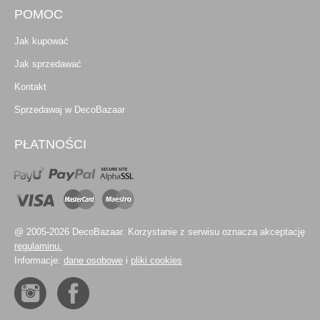
POMOC
Jak kupować
Jak sprzedawać
Kontakt
Sprzedawaj w DecoBazaar
PŁATNOŚCI
@ 2005-2026 DecoBazaar. Korzystanie z serwisu oznacza akceptację
regulaminu.
Informacje:
dane osobowe
i
pliki cookies