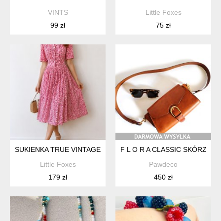
VINTS
Little Foxes
99 zł
75 zł
SUKIENKA TRUE VINTAGE PIN UP Z KOŁNIERZYKIEM
F L O R A CLASSIC SKÓRZAN
Little Foxes
Pawdeco
179 zł
450 zł