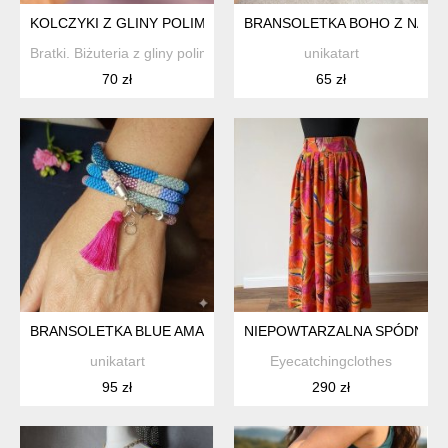
KOLCZYKI Z GLINY POLIMEROWEJ SZMARAGDOWE MARMUR
BRANSOLETKA BOHO Z NATUR
Bratki. Biżuteria z gliny polimerowej
unikatart
70 zł
65 zł
BRANSOLETKA BLUE AMARANT
NIEPOWTARZALNA SPÓDNICA
unikatart
Eyecatchingclothes
95 zł
290 zł