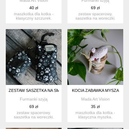
Mada Art Vision
Furmanki szyją
40 zł
69 zł
maszkotka dla kotka -
zestaw spacerowy.
klasyczny szczurek.
saszetka na woreczki.
wykonana z włóczki
idealna na codzienne
akrylowe...
spacer...
ZESTAW SASZETKA NA SMACZKI I WORECZKI # ŁAPY SZARE
KOCIA ZABAWKA MYSZA
Furmanki szyją
Mada Art Vision
69 zł
35 zł
zestaw spacerowy.
maszkotka dla kotka -
saszetka na woreczki.
klasyczna myszka.
idealna na codzienne
wykonana z włóczki
spacer...
akrylowej,...