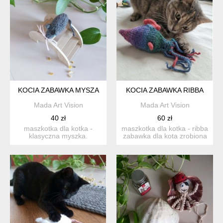
KOCIA ZABAWKA MYSZA
KOCIA ZABAWKA RIBBA
Mada Art Vision
Mada Art Vision
40 zł
60 zł
maszkotka dla kotka -
maszkotka dla kotka - ribba
klasyczna myszka.
zabawka dla kota zrobiona
wykonana z włóczki
z włóczki, ś...
akrylowej,...