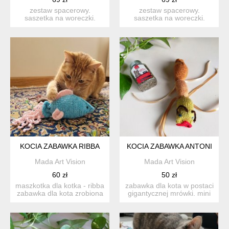
zestaw spacerowy.
zestaw spacerowy.
saszetka na woreczki.
saszetka na woreczki.
idealna na codzienne
idealna na codzienne
spacer...
spacer...
KOCIA ZABAWKA RIBBA
KOCIA ZABAWKA ANTONI
Mada Art Vision
Mada Art Vision
60 zł
50 zł
maszkotka dla kotka - ribba
zabawka dla kota w postaci
zabawka dla kota zrobiona
gigantycznej mrówki. mini
z włóczki, ś...
kopacz. antoni...