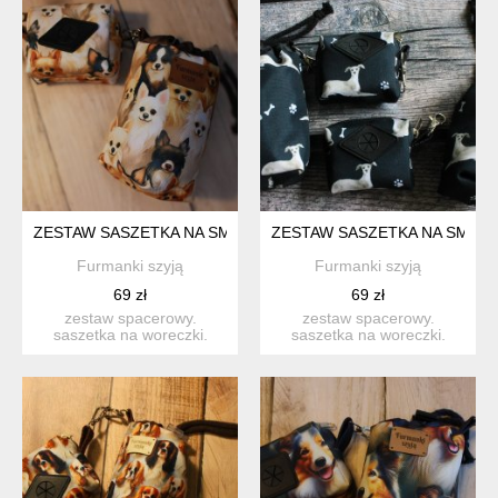
ZESTAW SASZETKA NA SMACZKI I WORECZKI # CHIHUAUA
ZESTAW SASZETKA NA SMACZ
Furmanki szyją
Furmanki szyją
69 zł
69 zł
zestaw spacerowy.
zestaw spacerowy.
saszetka na woreczki.
saszetka na woreczki.
idealna na codzienne
idealna na codzienne
spacer...
spacer...