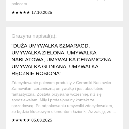
polecam.
★★★★★ 17.10.2025
Grażyna napisał(a):
"DUŻA UMYWALKA SZMARAGD,
UMYWALKA ZIELONA, UMYWALKA
NABLATOWA, UMYWALKA CERAMICZNA,
UMYWALKA GLINIANA, UMYWALKA
RĘCZNIE ROBIONA"
Zdecydowanie polecam produkty z Ceramiki Nastawka.
Zamówiłam ceramiczną umywalkę i jest absolutnie
fantastyczna. Została przysłana wcześniej, niż się
spodziewałam. Miły i profesjonalny kontakt ze
sprzedawcą. Po odpakowaniu umywalki zdecydowałam,
że będzie kluczowym elementem łazienki. Aż żałuję, że ...
★★★★★ 05.03.2025