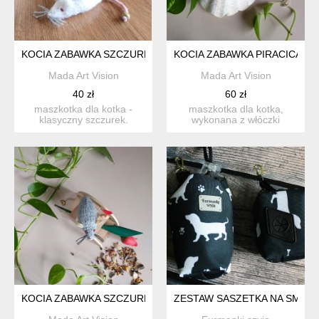
KOCIA ZABAWKA SZCZUREK
KOCIA ZABAWKA PIRACICA
Mada Art Vision
Mada Art Vision
40 zł
60 zł
maszkotka dla kotka -
maszkotka dla kotka,
klasyczny szczurek.
wykonana z włóczki
wykonana z włóczki
bawełnianej. jej
akrylowe...
innowacyjnoś...
KOCIA ZABAWKA SZCZUREK
ZESTAW SASZETKA NA SMACZK