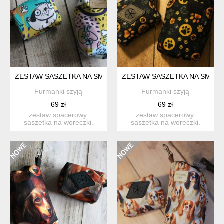
ZESTAW SASZETKA NA SMACZKI I WORECZKI # ABSTRAKCYJN
ZESTAW SASZETKA NA SMACZK
Furmanki szyją
Furmanki szyją
69 zł
69 zł
zestaw spacerowy.
zestaw spacerowy.
saszetka na woreczki.
saszetka na woreczki.
idealna na codzienne
idealna na codzienne
spacer...
spacer...