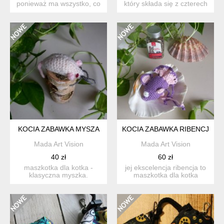
ponieważ ma wszystko, co
który składa się z czterech
kotu potrzeba do zabaw...
segmentów funkc...
KOCIA ZABAWKA MYSZA
KOCIA ZABAWKA RIBENCJA
Mada Art Vision
Mada Art Vision
40 zł
60 zł
maszkotka dla kotka -
jej ekscelencja ribencja to
klasyczna myszka.
maszkotka dla kotka
wykonana z włóczki
bogato wyposażona w ze...
akrylowej,...