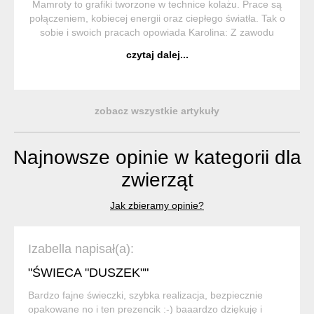
Mamroty to grafiki tworzone w technice kolażu. Prace są
połączeniem, kobiecej energii oraz ciepłego światła. Tak o
sobie i swoich pracach opowiada Karolina: Z zawodu
social media specjalistka, jednak od pewnego czasu moje
czytaj dalej...
życie skierował...
zobacz wszystkie artykuły
Najnowsze opinie w kategorii dla
zwierząt
Jak zbieramy opinie?
Izabella napisał(a):
"ŚWIECA "DUSZEK""
Bardzo fajne świeczki, szybka realizacja, bezpiecznie
opakowane no i ten prezencik :-) baaardzo dziękuję i