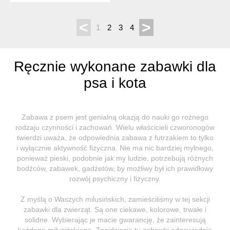
idealna na codzienne
spacer...
<
>
1
2
3
4
Ręcznie wykonane zabawki dla
psa i kota
Zabawa z psem jest genialną okazją do nauki go rożnego
rodzaju czynności i zachowań. Wielu właścicieli czworonogów
twierdzi uważa, że odpowiednia zabawa z futrzakiem to tylko
i wyłącznie aktywność fizyczna. Nie ma nic bardziej mylnego,
ponieważ pieski, podobnie jak my ludzie, potrzebują różnych
bodźców, zabawek, gadżetów, by możliwy był ich prawidłowy
rozwój psychiczny i fizyczny.
Z myślą o Waszych milusińskich, zamieściliśmy w tej sekcji
zabawki dla zwierząt. Są one ciekawe, kolorowe, trwałe i
solidne. Wybierając je macie gwarancję, że zainteresują
każdego milusińskiego. Znajdziecie tu zabawki odpowiednie