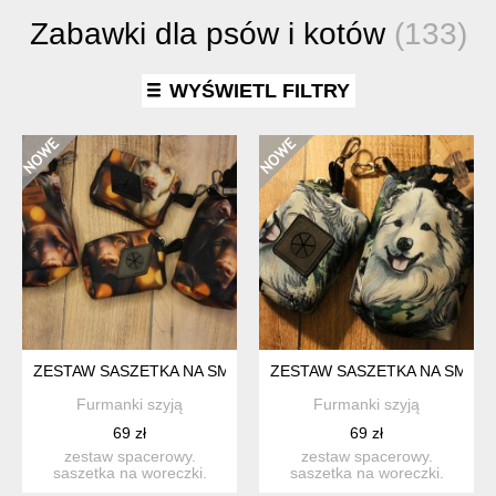
Zabawki dla psów i kotów
(133)
WYŚWIETL FILTRY
ZESTAW SASZETKA NA SMACZKI I WORECZKI # LABRADOR
ZESTAW SASZETKA NA SMACZ
Furmanki szyją
Furmanki szyją
69 zł
69 zł
zestaw spacerowy.
zestaw spacerowy.
saszetka na woreczki.
saszetka na woreczki.
idealna na codzienne
idealna na codzienne