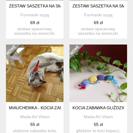
ZESTAW SASZETKA NA SMACZKI I WORECZKI # CAVALIER
ZESTAW SASZETKA NA SMACZ
Furmanki szyją
Furmanki szyją
69 zł
69 zł
zestaw spacerowy.
zestaw spacerowy.
saszetka na woreczki.
saszetka na woreczki.
idealna na codzienne
idealna na codzienne
spacer...
spacer...
MIAUCHEWKA - KOCIA ZABAWKA
KOCIA ZABAWKA GLIŹDZIOR
Mada Art Vision
Mada Art Vision
55 zł
55 zł
ulubiona zabawka kota,
gliździor to koci kopacz,