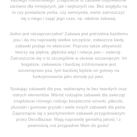
zarówno dla mniejszych, jak i większych ras. Bez względu na
to czy posiadacie yorka, czy samoyeda, warto zatroszczyć
się o niego i zająć jego czas, np. właśnie zabawą.
Jedno jest niezaprzeczalne! Zabawa jest potrzebna każdemu
psu i da mu naprawdę wielkie szczęście, zwłaszcza kiedy
zabawki podaje mi właściciel. Poprzez także aktywność
tworzy się piękna, głęboka więź i relacja pan – zwierzę.
Zatroszczcie się o to szczególnie w okresie szczenięcym. Im
bogatsze, ciekawsze i bardziej zróżnicowane jest
szczenięctwo psa, tym bardziej będzie on gotowy na
funkcjonowanie jako dorosły już pies.
Szukając zabawek dla psa, wybierajmy te bez twardych oraz
ostrych elementów. Wśród rodzajów zabawek dla zwierząt
znajdziecie różnego rodzaju bezpieczne sznurki, piłeczki,
pluszaki i gumowe gryzaki i wiele innych zabawek dla psów.
Zapoznajcie się z asortymentem zabawek przygotowanym
przez DecoBazaar. Mają naprawdę genialną jakość i z
pewnością coś przypadnie Wam do gustu!