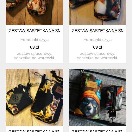
ZESTAW SASZETKA NA SMACZKI I WORECZKI # CAVALIER KI
ZESTAW SASZETKA NA SMACZ
Furmanki szyją
Furmanki szyją
69 zł
69 zł
zestaw spacerowy.
zestaw spacerowy.
saszetka na woreczki.
saszetka na woreczki.
idealna na codzienne
idealna na codzienne
spacer...
spacer...
ZESTAW SASZETKA NA SMACZKI I WORECZKI # OWCZAREK N
ZESTAW SASZETKA NA SMACZK