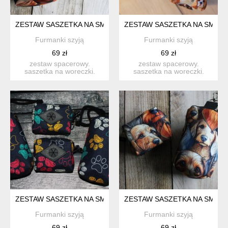
ZESTAW SASZETKA NA SMACZKI I WORECZKI # JAMNIK DŁ
ZESTAW SASZETKA NA SMACZK
Furmanki szyją
Furmanki szyją
69 zł
69 zł
zestaw spacerowy.
zestaw spacerowy.
saszetka na woreczki.
saszetka na woreczki.
idealna na codzienne
idealna na codzienne
spacer...
spacer...
ZESTAW SASZETKA NA SMACZKI I WORECZKI # ŁAPKI II
ZESTAW SASZETKA NA SMACZ
Furmanki szyją
Furmanki szyją
69 zł
69 zł