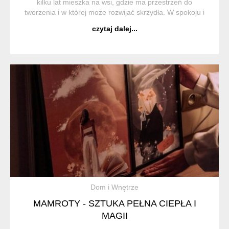
kilku lat mieszka na wsi, gdzie ma przestrzeń do
tworzenia i w której może rozwijać skrzydła. W spokoju i
wśród natury może tworzyć wszystko to, co podsuwa jej
czytaj dalej...
wyobraźnia. Najpierw było świa...
Dom i Wnętrze
MAMROTY - SZTUKA PEŁNA CIEPŁA I
MAGII