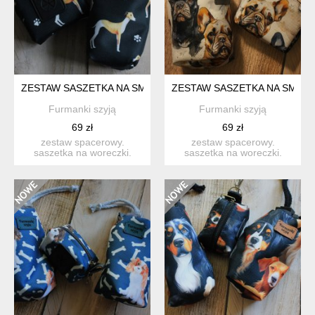
ZESTAW SASZETKA NA SMACZKI I WORECZKI # CHATY CHART 
ZESTAW SASZETKA NA SMACZ
Furmanki szyją
Furmanki szyją
69 zł
69 zł
zestaw spacerowy.
zestaw spacerowy.
saszetka na woreczki.
saszetka na woreczki.
idealna na codzienne
idealna na codzienne
spacer...
spacer...