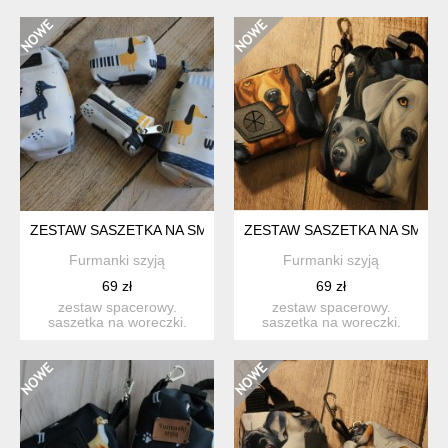
spacer...
spacer...
ZESTAW SASZETKA NA SMACZKI I WORECZKI # JAMNIK
ZESTAW SASZETKA NA SMACZ
Furmanki szyją
Furmanki szyją
69 zł
69 zł
zestaw spacerowy.
zestaw spacerowy.
saszetka na woreczki.
saszetka na woreczki.
idealna na codzienne
idealna na codzienne
spacer...
spacer...