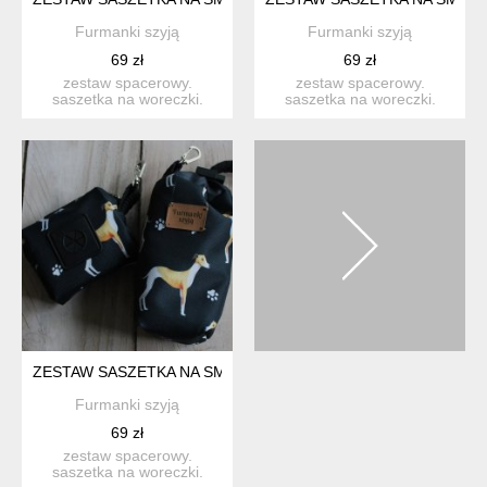
Furmanki szyją
Furmanki szyją
69 zł
69 zł
zestaw spacerowy.
zestaw spacerowy.
saszetka na woreczki.
saszetka na woreczki.
idealna na codzienne
idealna na codzienne
spacer...
spacer...
ZESTAW SASZETKA NA SMACZKI I WORECZKI # CHART II
Furmanki szyją
69 zł
zestaw spacerowy.
saszetka na woreczki.