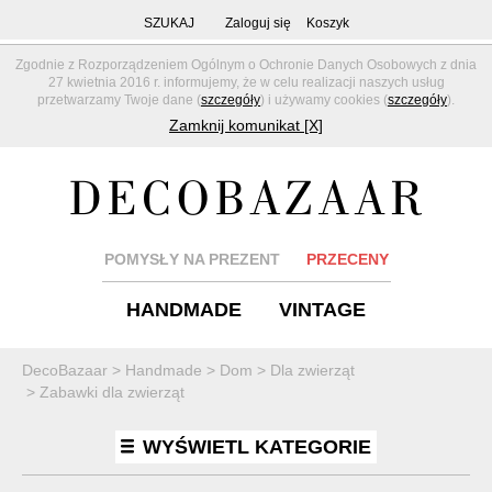
SZUKAJ
Zaloguj się
Koszyk
Zgodnie z Rozporządzeniem Ogólnym o Ochronie Danych Osobowych z dnia
27 kwietnia 2016 r. informujemy, że w celu realizacji naszych usług
przetwarzamy Twoje dane (
szczegóły
) i używamy cookies (
szczegóły
).
Zamknij komunikat [X]
POMYSŁY NA PREZENT
PRZECENY
HANDMADE
VINTAGE
DecoBazaar
>
Handmade
>
Dom
>
Dla zwierząt
>
Zabawki dla zwierząt
WYŚWIETL KATEGORIE