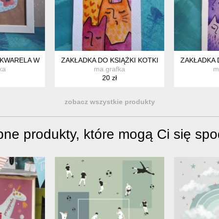
AKWARELA W RAMCE
ZAKŁADKA DO KSIĄŻKI KOTKI
ZAKŁADKA 
ka
ma.grafka
m
20 zł
zobacz wszystkie produkty
ne produkty, które mogą Ci się sp