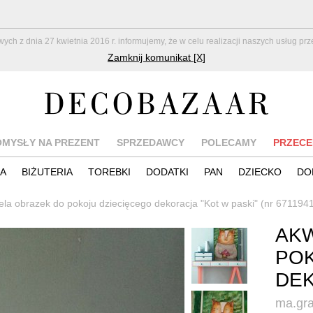
z dnia 27 kwietnia 2016 r. informujemy, że w celu realizacji naszych usług pr
Zamknij komunikat [X]
OMYSŁY NA PREZENT
SPRZEDAWCY
POLECAMY
PRZECE
IA
BIŻUTERIA
TOREBKI
DODATKI
PAN
DZIECKO
DO
la obrazek do pokoju dziecięcego dekoracja "Kot w paski" (nr 671194
AK
POK
DEK
ma.gra