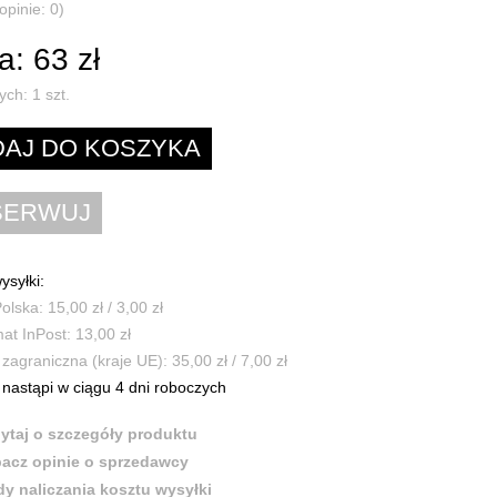
opinie: 0)
: 63 zł
ych:
1
szt.
ysyłki:
olska: 15,00 zł / 3,00 zł
t InPost: 13,00 zł
zagraniczna (kraje UE): 35,00 zł / 7,00 zł
nastąpi w ciągu 4 dni roboczych
ytaj o szczegóły produktu
acz opinie o sprzedawcy
y naliczania kosztu wysyłki