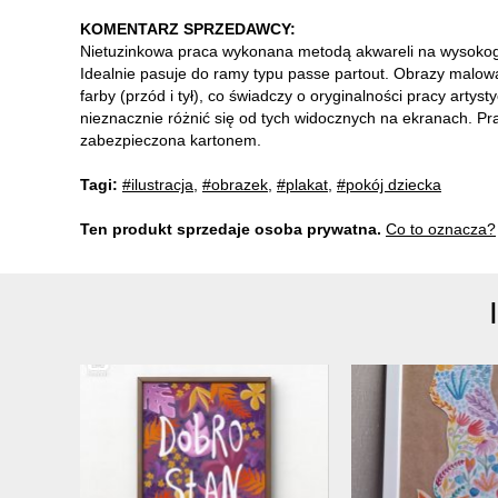
KOMENTARZ SPRZEDAWCY:
Nietuzinkowa praca wykonana metodą akwareli na wysoko
Idealnie pasuje do ramy typu passe partout. Obrazy malo
farby (przód i tył), co świadczy o oryginalności pracy artys
nieznacznie różnić się od tych widocznych na ekranach. Pr
zabezpieczona kartonem.
Tagi:
#ilustracja
,
#obrazek
,
#plakat
,
#pokój dziecka
Ten produkt sprzedaje osoba prywatna.
Co to oznacza?