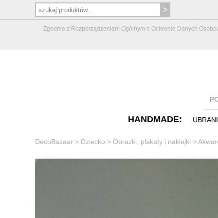
Zgodnie z Rozporządzeniem Ogólnym o Ochronie Danych Osobowych 
P
HANDMADE:
UBRAN
DecoBazaar
>
Dziecko
>
Obrazki, plakaty i naklejki
>
Akware