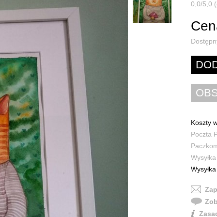
0,0/5,0 (
Cena
Dostępn
Koszty w
Poczta P
Paczkoma
Wysyłka 
Wysyłka 
Zap
Zob
Zasad