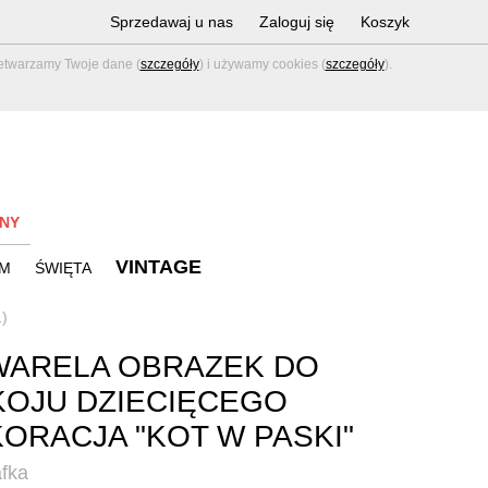
Sprzedawaj u nas
Zaloguj się
Koszyk
zetwarzamy Twoje dane (
szczegóły
) i używamy cookies (
szczegóły
).
NY
VINTAGE
M
ŚWIĘTA
1)
WARELA OBRAZEK DO
OJU DZIECIĘCEGO
ORACJA "KOT W PASKI"
fka