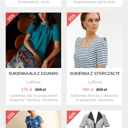
drukowanej. druk
dopasowana góra oraz
oczywiście autorski. przód
rozkloszowany dół. ten...
gładki ...
SUKIENKA ALA Z DZIANINY I TKANINY
SUKIENKA Z STERCZACYMI R
LaRime
LaRime
175 zł
269 zł
240 zł
369 zł
sukienka ala to połączenie
sukienka dorota z dzianiny
dzianiny i tkaniny. dzianina
w paseczki. dzianina
połączenie baw...
miękka i lekko mięsist...