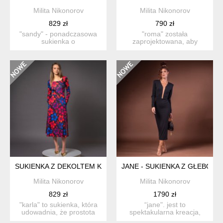
Milita Nikonorov
Milita Nikonorov
829 zł
790 zł
"sandy" - ponadczasowa
"roma" została
sukienka o
zaprojektowana, aby
rozkloszowanym dole z
wzbudzać zachwyt. jest
kies...
do...
SUKIENKA Z DEKOLTEM KARO - KARLA FLOWER POWER
JANE - SUKIENKA Z GŁEBOK
Milita Nikonorov
Milita Nikonorov
829 zł
1790 zł
"karla" to sukienka, która
“jane". jest to
udowadnia, że prostota
spektakularna kreacja,
potrafi mi...
idealna na czerwony