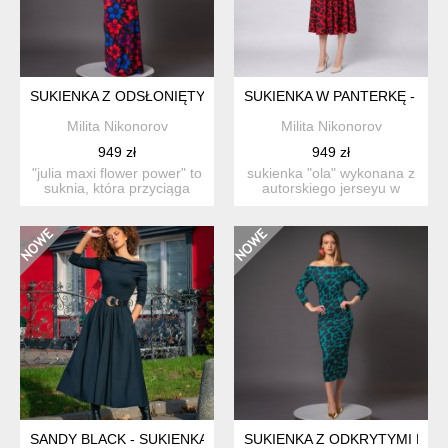
SUKIENKA Z ODSŁONIĘTYMI RAMIONAMI - JULIA MAXI FLO
SUKIENKA W PANTERKĘ - OLA
Milita Nikonorov
Milita Nikonorov
949 zł
949 zł
"julia maxi flower power" to
sukienka "ola" wykonana z
suknia, która przyciąga
autorskiego jerseyu w
uwagę o...
ręcznie malo...
SANDY BLACK - SUKIENKA
SUKIENKA Z ODKRYTYMI RAM