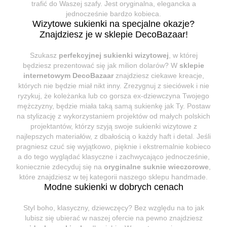
trafić do Waszej szafy. Jest oryginalna, elegancka a
jednocześnie bardzo kobieca.
Wizytowe sukienki na specjalne okazje?
Znajdziesz je w sklepie DecoBazaar!
Szukasz
perfekcyjnej sukienki wizytowej
, w której
będziesz prezentować się jak milion dolarów? W
sklepie
internetowym DecoBazaar
znajdziesz ciekawe kreacje,
których nie będzie miał nikt inny. Zrezygnuj z sieciówek i nie
ryzykuj, że koleżanka lub co gorsza ex-dziewczyna Twojego
mężczyzny, będzie miała taką samą sukienkę jak Ty. Postaw
na stylizację z wykorzystaniem projektów od małych polskich
projektantów, którzy szyją swoje sukienki wizytowe z
najlepszych materiałów, z dbałością o każdy haft i detal. Jeśli
pragniesz czuć się wyjątkowo, pięknie i ekstremalnie kobieco
a do tego wyglądać klasyczne i zachwycająco jednocześnie,
koniecznie zdecyduj się na
oryginalne suknie wieczorowe
,
które znajdziesz w tej kategorii naszego sklepu handmade.
Modne sukienki w dobrych cenach
Styl boho, klasyczny, dziewczęcy? Bez względu na to jak
lubisz się ubierać w naszej ofercie na pewno znajdziesz