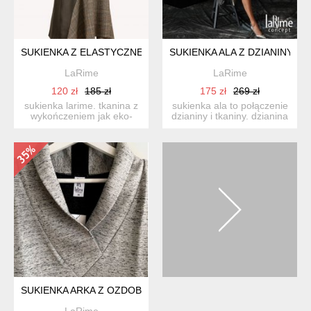
SUKIENKA Z ELASTYCZNEJ EKO-SKÓRY
SUKIENKA ALA Z DZIANINY I 
LaRime
LaRime
120 zł
185 zł
175 zł
269 zł
sukienka larime. tkanina z
sukienka ala to połączenie
wykończeniem jak eko-
dzianiny i tkaniny. dzianina
skóra z pewnością nada...
połączenie baw...
SUKIENKA ARKA Z OZDOBNĄ GUMĄ
LaRime