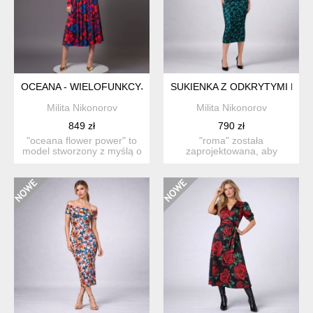
OCEANA - WIELOFUNKCYJNA SUKIENKA
SUKIENKA Z ODKRYTYMI RAM
Milita Nikonorov
Milita Nikonorov
849 zł
790 zł
"oceana flower power" to
"roma" została
model stworzony z myślą o
zaprojektowana, aby
kobietach...
wzbudzać zachwyt. jest
do...