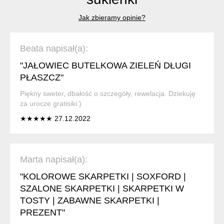
Jak zbieramy opinie?
Beata napisał(a):
"JAŁOWIEC BUTELKOWA ZIELEŃ DŁUGI
PŁASZCZ"
Piękny sweter, dbałość o szczegóły, rewelacja. Dziekuję
za urocze gratisiki:)
★★★★★ 27.12.2022
Marta napisał(a):
"KOLOROWE SKARPETKI | SOXFORD |
SZALONE SKARPETKI | SKARPETKI W
TOSTY | ZABAWNE SKARPETKI |
PREZENT"