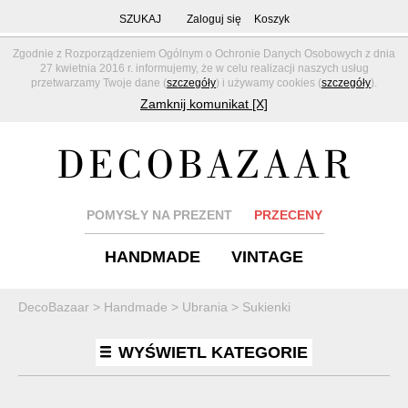
SZUKAJ
Zaloguj się
Koszyk
Zgodnie z Rozporządzeniem Ogólnym o Ochronie Danych Osobowych z dnia
27 kwietnia 2016 r. informujemy, że w celu realizacji naszych usług
przetwarzamy Twoje dane (
szczegóły
) i używamy cookies (
szczegóły
).
Zamknij komunikat [X]
POMYSŁY NA PREZENT
PRZECENY
HANDMADE
VINTAGE
DecoBazaar
>
Handmade
>
Ubrania
>
Sukienki
WYŚWIETL KATEGORIE