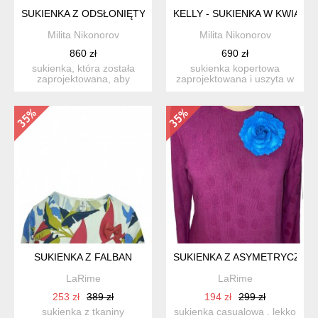
SUKIENKA Z ODSŁONIĘTYMI RAMIONAMI
KELLY - SUKIENKA W KWIATY
Milita Nikonorov
Milita Nikonorov
860 zł
690 zł
sukienka, która została
sukienka kopertowa
zaprojektowana, aby
zaprojektowana i uszyta w
wzbudzać zachwyt. jest
pracowni nikonorov - kró...
dop...
SUKIENKA Z FALBAN
SUKIENKA Z ASYMETRYCZNY
LaRime
LaRime
253 zł
389 zł
194 zł
299 zł
sukienka z tkaniny
sukienka casualowa . lekko