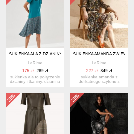
SUKIENKA ALA Z DZIANINY I TKANINY W ŁĄCZKĘ
SUKIENKA AMANDA ZWIEWNA 
LaRime
LaRime
175 zł
269 zł
227 zł
349 zł
sukienka ala to połączenie
sukienka amanda z
dzianiny i tkaniny. dzianina
delikatnego szyfonu z
połączenie baw...
autorskim drukiem. luźna
forma...