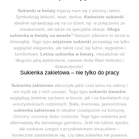
Sukienki w kwiaty
kojarzy nam się z wiosną i latem.
Symbolizują lekkość, wiatr, słońce.
Kwieciste sukienki
idealnie sprawdzają się na co dzień, np. w połączeniu ze
sneakersami, ale także na specjalne okazje.
Długa
sukienka w kwiaty na wesele
? Naszym zdaniem to strzał w
dziesiątkę. Tego typu
wizytowe sukienki
pozwalają nie tylko
wyglądać elegancko, ale także czuć się luźno, wygodnie i
komfortowo.
Letnia sukienka w kwiaty
, niezależnie od
długości jaką wybierzecie, zawsze doda Wam lekkości i
dziewczęcości.
Sukienka żakietowa – nie tylko do pracy
Sukienka żakietowa
wkroczyła jakiś czas temu na salony i
ani myśli się z nich usuwać. Tego typu
sukienki damskie
wyglądają świetnie zarówno w biurze, jak i na bankietach czy
uroczystościach rodzinnych. Biała, kremowa, jasnoróżowa
sukienka żakietowa
to idealne rozwiązanie na komunię,
chrzciny, rocznicę ślubu rodziców. Tego typu sukienka jest
alternatywą dla damskiego garnituru. Jeśli nie lubicie spodni,
ale szukacie czegoś z przysłowiowym smaczkiem –
koniecznie zastanówcie się, czy taka sukienka nie powinna