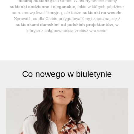
idealną sukienkę
dla siebie. W asortymencie mamy
sukienki codzienne i eleganckie
, takie w których pójdziesz
na rozmowę kwalifikacyjną, ale także
sukienki na wesele
.
Sprawdź, co dla Ciebie przygotowaliśmy i zapoznaj się z
sukienkami damskimi od polskich projektantów
, w
których z całą pewnością zrobisz wrażenie!
Co nowego w biuletynie