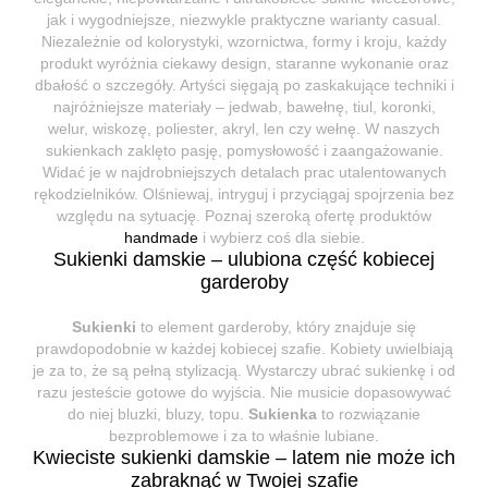
jak i wygodniejsze, niezwykle praktyczne warianty casual.
Niezależnie od kolorystyki, wzornictwa, formy i kroju, każdy
produkt wyróżnia ciekawy design, staranne wykonanie oraz
dbałość o szczegóły. Artyści sięgają po zaskakujące techniki i
najróżniejsze materiały – jedwab, bawełnę, tiul, koronki,
welur, wiskozę, poliester, akryl, len czy wełnę. W naszych
sukienkach zaklęto pasję, pomysłowość i zaangażowanie.
Widać je w najdrobniejszych detalach prac utalentowanych
rękodzielników. Olśniewaj, intryguj i przyciągaj spojrzenia bez
względu na sytuację. Poznaj szeroką ofertę produktów
handmade
i wybierz coś dla siebie.
Sukienki damskie – ulubiona część kobiecej
garderoby
Sukienki
to element garderoby, który znajduje się
prawdopodobnie w każdej kobiecej szafie. Kobiety uwielbiają
je za to, że są pełną stylizacją. Wystarczy ubrać sukienkę i od
razu jesteście gotowe do wyjścia. Nie musicie dopasowywać
do niej bluzki, bluzy, topu.
Sukienka
to rozwiązanie
bezproblemowe i za to właśnie lubiane.
Kwieciste sukienki damskie – latem nie może ich
zabraknąć w Twojej szafie