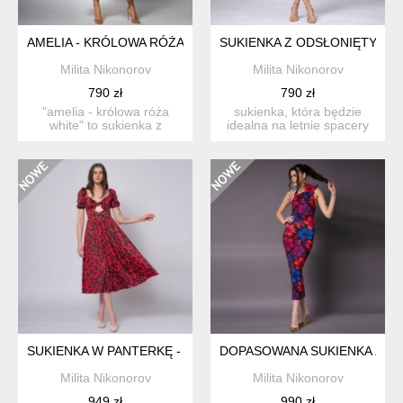
AMELIA - KRÓLOWA RÓŻA WHITE - ROZKLOSZOWANA SUKIE
SUKIENKA Z ODSŁONIĘTYMI 
Milita Nikonorov
Milita Nikonorov
790 zł
790 zł
"amelia - królowa róża
sukienka, która będzie
white" to sukienka z
idealna na letnie spacery
dopasowaną górą ...
brzegiem morza jak i ...
SUKIENKA W PANTERKĘ - OLA SOLAR TROPIC
DOPASOWANA SUKIENKA Z KWI
Milita Nikonorov
Milita Nikonorov
949 zł
990 zł