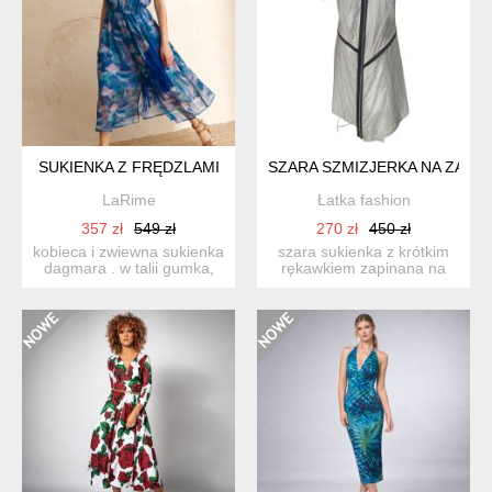
SUKIENKA Z FRĘDZLAMI
SZARA SZMIZJERKA NA ZAME
LaRime
Łatka fashion
357 zł
549 zł
270 zł
450 zł
kobieca i zwiewna sukienka
szara sukienka z krótkim
dagmara . w talii gumka,
rękawkiem zapinana na
dół szeroki rozklo...
zamek. rozmiar: 38(m) ...