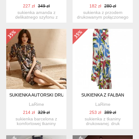
227 zł
349 zł
182 zł
280 zł
sukienka amanda z
sukienka z przodem
delikatnego szyfonu z
drukowanym połączonego
autorskim paisley-owym
z dzianiną. tkanina z
drukiem...
autors...
SUKIENKA AUTORSKI DRUK
SUKIENKA Z FALBAN
LaRime
LaRime
214 zł
329 zł
253 zł
389 zł
sukienka barcelona z
sukienka z tkaniny
komfortowej tkaniny
drukowanej. druk
wiskozowej. autorski druk.
oczywiście autorski. przód
su...
gładki ...