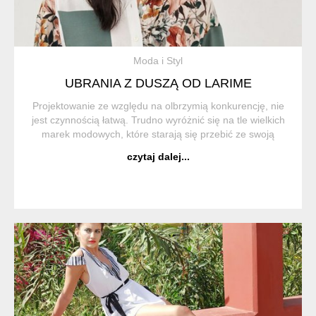
Moda i Styl
UBRANIA Z DUSZĄ OD LARIME
Projektowanie ze względu na olbrzymią konkurencję, nie
jest czynnością łatwą. Trudno wyróżnić się na tle wielkich
marek modowych, które starają się przebić ze swoją
koncepcją. LaRime jest jednak przykładem, który
czytaj dalej...
pokazuje, że przy dozie kreatywności,...