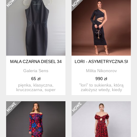
MAŁA CZARNA DIESEL 34
LORI - ASYMETRYCZNA SUKIE
Galeria Sens
Milita Nikonorov
65 zł
990 zł
pięnka, klasyczna,
"lori" to sukienka, którą
kruczoczarna, super
założysz wtedy, kiedy
jakość, ring spun. rozmiar
będziesz chc...
pro...