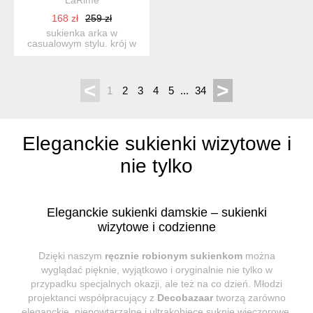
168 zł
259 zł
sukienka arka w
casualowym stylu. krój w
kształcie delikatnego
kokonu...
<
>
1
2
3
4
5
...
34
Eleganckie sukienki wizytowe i
nie tylko
Eleganckie sukienki damskie – sukienki
wizytowe i codzienne
Dzięki naszym
ręcznie robionym sukienkom
można
wyglądać pięknie, wyjątkowo i oryginalnie nie tylko w
przypadku specjalnych okazji, ale też na co dzień. Młodzi
projektanci współpracujący z
Decobazaar
tworzą zarówno
eleganckie, niepowtarzalne i ultrakobiece suknie wieczorowe,