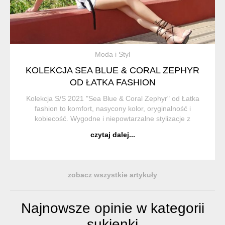
Moda i Styl
KOLEKCJA SEA BLUE & CORAL ZEPHYR
OD ŁATKA FASHION
Kolekcja S/S 2021 "Sea Blue & Coral Zephyr" od Łatka
fashion to komfort, nasycony kolor, oryginalność i
kobiecość. Wygodne i niepowtarzalne stylizacje z
dbalością o detal. Fasony ubrań wzbogacone graficznym
czytaj dalej...
detalem w postaci k...
zobacz wszystkie artykuły
Najnowsze opinie w kategorii
sukienki