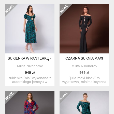
dywan,...
SUKIENKA W PANTERKĘ - OLA DEEP TROPIC
CZARNA SUKNIA MAXI
Milita Nikonorov
Milita Nikonorov
949 zł
969 zł
sukienka "ola" wykonana z
"julia maxi black" to
autorskiego jerseyu w
wyjątkowa, minimalistyczna
ręcznie malo...
długa sukni...