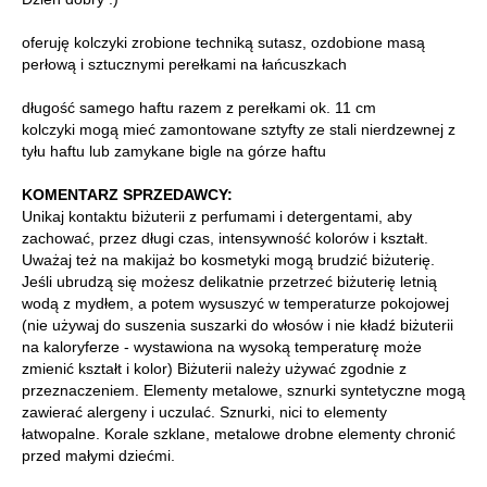
oferuję kolczyki zrobione techniką sutasz, ozdobione masą
perłową i sztucznymi perełkami na łańcuszkach
długość samego haftu razem z perełkami ok. 11 cm
kolczyki mogą mieć zamontowane sztyfty ze stali nierdzewnej z
tyłu haftu lub zamykane bigle na górze haftu
KOMENTARZ SPRZEDAWCY:
Unikaj kontaktu biżuterii z perfumami i detergentami, aby
zachować, przez długi czas, intensywność kolorów i kształt.
Uważaj też na makijaż bo kosmetyki mogą brudzić biżuterię.
Jeśli ubrudzą się możesz delikatnie przetrzeć biżuterię letnią
wodą z mydłem, a potem wysuszyć w temperaturze pokojowej
(nie używaj do suszenia suszarki do włosów i nie kładź biżuterii
na kaloryferze - wystawiona na wysoką temperaturę może
zmienić kształt i kolor) Biżuterii należy używać zgodnie z
przeznaczeniem. Elementy metalowe, sznurki syntetyczne mogą
zawierać alergeny i uczulać. Sznurki, nici to elementy
łatwopalne. Korale szklane, metalowe drobne elementy chronić
przed małymi dziećmi.