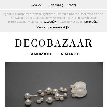
SZUKAJ
Zaloguj się
Koszyk
Zgodnie z Rozporządzeniem Ogólnym o Ochronie Danych Osobowych z dnia
27 kwietnia 2016 r. informujemy, że w celu realizacji naszych usług
przetwarzamy Twoje dane (
szczegóły
) i używamy cookies (
szczegóły
).
Zamknij komunikat [X]
HANDMADE
VINTAGE