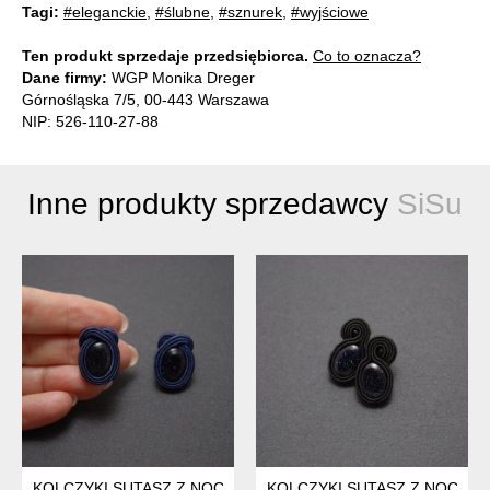
Tagi:
#eleganckie
,
#ślubne
,
#sznurek
,
#wyjściowe
Ten produkt sprzedaje przedsiębiorca.
Co to oznacza?
Dane firmy:
WGP Monika Dreger
Górnośląska 7/5, 00-443 Warszawa
NIP: 526-110-27-88
Inne produkty sprzedawcy
SiSu
KOLCZYKI SUTASZ Z NOCĄ KAIRU
KOLCZYKI SUTASZ Z NOCĄ K