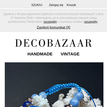
SZUKAJ
Zaloguj się
Koszyk
Zgodnie z Rozporządzeniem Ogólnym o Ochronie Danych Osobowych z dnia
27 kwietnia 2016 r. informujemy, że w celu realizacji naszych usług
przetwarzamy Twoje dane (
szczegóły
) i używamy cookies (
szczegóły
).
Zamknij komunikat [X]
HANDMADE
VINTAGE