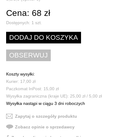
Cena: 68 zł
Dostępnych:
1
szt.
Koszty wysyłki:
Kurier: 17,00 zł
Paczkomat InPost: 15,00 zł
Wysyłka zagraniczna (kraje UE): 25,00 zł / 5,00 zł
Wysyłka nastąpi w ciągu 3 dni roboczych
Zapytaj o szczegóły produktu
Zobacz opinie o sprzedawcy