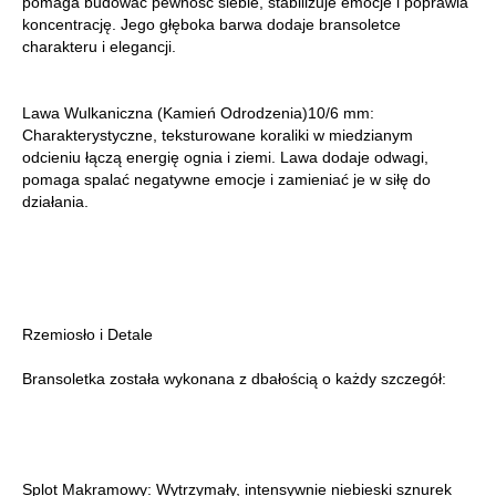
pomaga budować pewność siebie, stabilizuje emocje i poprawia
koncentrację. Jego głęboka barwa dodaje bransoletce
charakteru i elegancji.
Lawa Wulkaniczna (Kamień Odrodzenia)10/6 mm:
Charakterystyczne, teksturowane koraliki w miedzianym
odcieniu łączą energię ognia i ziemi. Lawa dodaje odwagi,
pomaga spalać negatywne emocje i zamieniać je w siłę do
działania.
Rzemiosło i Detale
Bransoletka została wykonana z dbałością o każdy szczegół:
Splot Makramowy: Wytrzymały, intensywnie niebieski sznurek