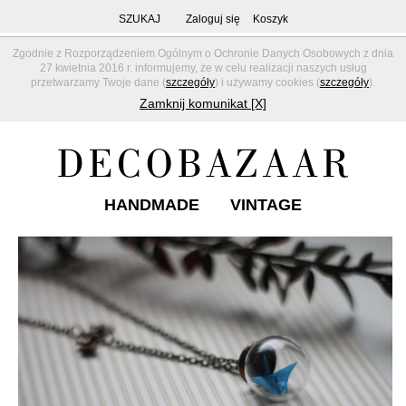
SZUKAJ
Zaloguj się
Koszyk
Zgodnie z Rozporządzeniem Ogólnym o Ochronie Danych Osobowych z dnia
27 kwietnia 2016 r. informujemy, że w celu realizacji naszych usług
przetwarzamy Twoje dane (
szczegóły
) i używamy cookies (
szczegóły
).
Zamknij komunikat [X]
HANDMADE
VINTAGE