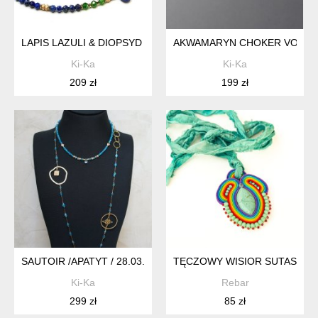
LAPIS LAZULI & DIOPSYD /CHOKER/ - SZLACHETNA KOLEKCJ
AKWAMARYN CHOKER VOL. 14 
Ki-Ka
Ki-Ka
209 zł
199 zł
SAUTOIR /APATYT / 28.03.26 - NASZYJNIK
TĘCZOWY WISIOR SUTASZ 
Ki-Ka
Rebar
299 zł
85 zł