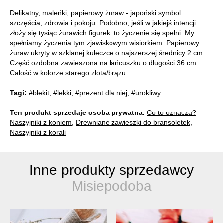
Delikatny, maleńki, papierowy żuraw - japoński symbol
szczęścia, zdrowia i pokoju. Podobno, jeśli w jakiejś intencji
złoży się tysiąc żurawich figurek, to życzenie się spełni. My
spełniamy życzenia tym zjawiskowym wisiorkiem. Papierowy
żuraw ukryty w szklanej kuleczce o najszerszej średnicy 2 cm.
Część ozdobna zawieszona na łańcuszku o długości 36 cm.
Całość w kolorze starego złota/brązu.
Tagi:
#błekit
,
#lekki
,
#prezent dla niej
,
#urokliwy
Ten produkt sprzedaje osoba prywatna.
Co to oznacza?
Naszyjniki z koniem
,
Drewniane zawieszki do bransoletek
,
Naszyjniki z korali
Inne produkty sprzedawcy
Misiepodoba