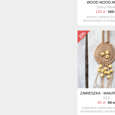
WOOD MOOD A
Szary Pikni
120 zł
150 
amulet z drewna dry
wyrzuconego na brzeg 
wyszlifow...
ZAWIESZKA - MAKA
SZA
40 zł
50 z
oryginalna zawieszka 
krośnie tkackim z kordo
...