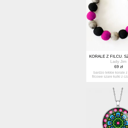
KORALE Z FILCU. SZ
Lady Jim
69 zł
bardzo lekkie korale z k
filcowe szare kulki z cza