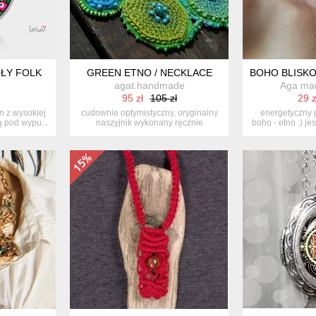
ŁY FOLK
GREEN ETNO / NECKLACE
BOHO BLISKO
agat.handmade
Aga ma
95 zł
105 zł
29 z
n z wysokiej
cudownie optymistyczny, oryginalny
energetyczny p
ą pod wypu...
naszyjnik wykonany ręcznie
boho - etno :) jes
techniką...