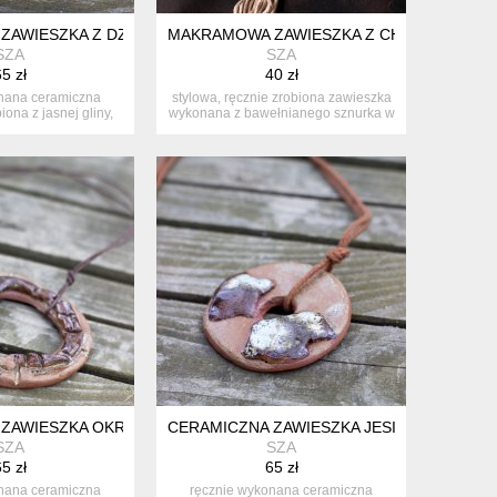
ZAWIESZKA Z DZIURKAMI
MAKRAMOWA ZAWIESZKA Z CHWOSTEM
SZA
SZA
5 zł
40 zł
nana ceramiczna
stylowa, ręcznie zrobiona zawieszka
iona z jasnej gliny,
wykonana z bawełnianego sznurka w
kryt...
...
 ZAWIESZKA OKRĄGŁA
CERAMICZNA ZAWIESZKA JESIENNA
SZA
SZA
5 zł
65 zł
nana ceramiczna
ręcznie wykonana ceramiczna