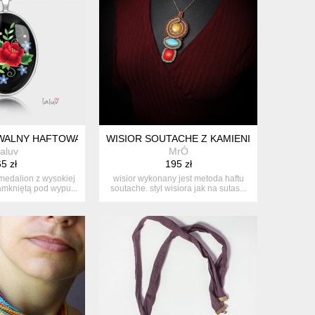
WALNY HAFTOWANA RÓŻA
WISIOR SOUTACHE Z KAMIENIAMI
aluv
MrÓ
5 zł
195 zł
 medalion z wysokiej
wisior wykonany jest metoda haftu
zamkniętą pod wypu...
soutache. styl wisiora jak na sutas...