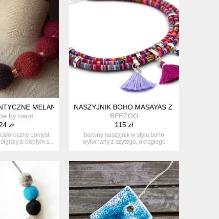
ANTYCZNE MELANŻOWE KORALE
NASZYJNIK BOHO MASAYAS Z CHWOSTAMI
de by hand
BEEŻOO
24 zł
115 zł
j całoroczny pomysł.
barwny naszyjnik w stylu boho
łgrały z ciepłym s...
wykonany z szytego, okrągłego
rzemienia-...