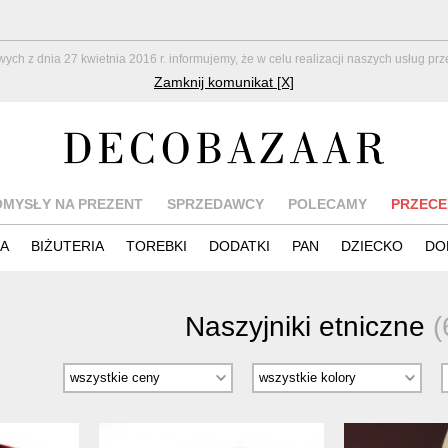
z dnia 27 kwietnia 2016 r. informujemy, że w celu realizacji naszych usług pr
Zamknij komunikat [X]
OMYSŁY NA PREZENT
SPRZEDAWCY
POLECAMY
PRZECE
IA
BIŻUTERIA
TOREBKI
DODATKI
PAN
DZIECKO
DO
Naszyjniki etniczne
(