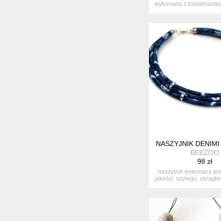
wykonana z bawełniane
...
NASZYJNIK DENIMI
BEEŻOO
98 zł
naszyjnik wykonany jes
jakości, szytego, okrągłe