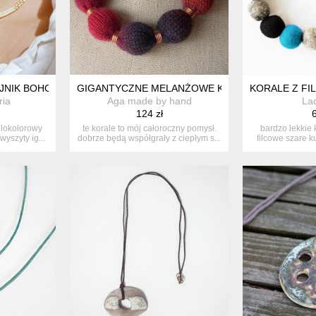
NIK BOHO, ETNICZNA BIŻUTERIA NA LATO
GIGANTYCZNE MELANŻOWE KORALE
KORALE Z FIL
ria
Aga made by hand
La
124 zł
6
elokolorowy
te korale to mój całoroczny pomysł.
bardzo lekkie k
wyszyty ig...
dobrze będą współgrały z ciepłym s...
filcowe szare ku