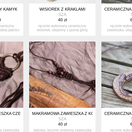
NY KAMYK
WISIOREK Z KRAKLAMI
CERAMICZNA 
SZA
ł
40 zł
6
ramiczny
ręcznie wykonany ceramiczny
ręcznie wyko
okiej jakości
wisiorek. ulepiony z jasnej gliny,
zawieszka. ulep
wypalon...
po
ESZKA CZEKOLADOWA
MAKRAMOWA ZAWIESZKA Z KORALIKAMI
CERAMICZNA
SZA
40 zł
6
na zawieszka
stylowa, ręcznie zrobiona zawieszka
ręcznie wyko