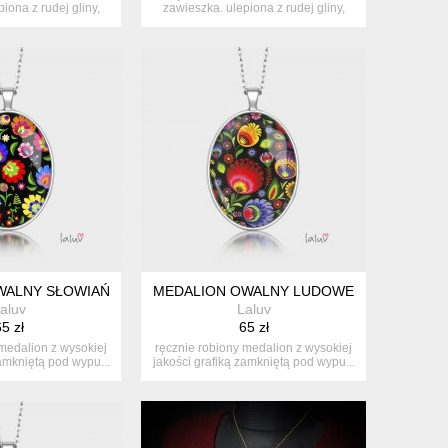
iona z rudej gliny,
zawieszka. ulepiona z rudej gliny,
ryta...
pokryta...
WALNY SŁOWIAŃSKIE
MEDALION OWALNY LUDOWE
aluv
Laluv
5 zł
65 zł
 medalion z wysokiej
ręcznie robiony medalion z wysokiej
zamkniętą pod wypu...
jakości grafiką zamkniętą pod wypu...