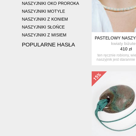
NASZYJNIKI OKO PROROKA
NASZYJNIKI MOTYLE
NASZYJNIKI Z KONIEM
NASZYJNIKI SŁOŃCE
NASZYJNIKI Z MISIEM
PASTELOWY NASZYJ
kwiaty biżute
POPULARNE HASŁA
410 zł
ten ręcznie robiony, wi
naszyjnik jest starannie 