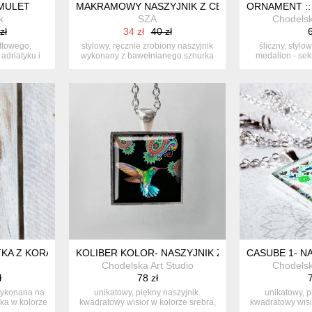
MULET
MAKRAMOWY NASZYJNIK Z CERAMICZNĄ KULKĄ
ORNAMENT ::
k
SZA
Chodelsk
zł
34 zł
40 zł
6
ftowego,
stylowy, ręcznie zrobiony naszyjnik
śliczny, stylo
adriatyku i
wykonany z bawełnianego sznurka
medalion - sek
w...
g
TKA Z KORALIKAMI
KOLIBER KOLOR- NASZYJNIK Z GRAFIKĄ Z PTA
CASUBE 1- N
Chodelska Art Studio
Chodelsk
ł
78 zł
7
wykonana na
unikatowy, piękny naszyjnik.
unikatowy, p
nka w kolorze
kwadratowy wisior w kolorze srebra,
kwadratowy wisi
zawie...
za