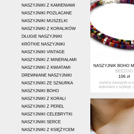
NASZYJNIKI Z KAMIENIAMI
NASZYJNIKI POZŁACANE
NASZYJNIKI MUSZELKI
NASZYJNIKI Z KORALIKÓW
DŁUGIE NASZYJNIKI
KRÓTKIE NASZYJNIKI
NASZYJNIKI VINTAGE
NASZYJNIKI Z MINERAŁAMI
NASZYJNIK BOHO 
NASZYJNIKI Z KWIATAMI
BEEŻOO
DREWNIANE NASZYJNIKI
106 zł
NASZYJNIKI ZE SZNURKA
barwny naszyjnik w s
wykonany z szytego, 
NASZYJNIKI BOHO
rzemienia-...
NASZYJNIKI Z KORALI
NASZYJNIKI Z PEREŁ
NASZYJNIKI CELEBRYTKI
NASZYJNIKI SERCE
NASZYJNIKI Z KSIĘŻYCEM