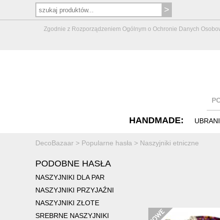
Zgodnie z Rozporządzeniem Ogólnym o Ochronie Danych Osobowych 
P
HANDMADE:
UBRAN
DecoBazaar
>
Popularne hasła
>
Naszyjniki etniczne
PODOBNE HASŁA
NASZYJNIKI DLA PAR
NASZYJNIKI PRZYJAŹNI
NASZYJNIKI ZŁOTE
SREBRNE NASZYJNIKI