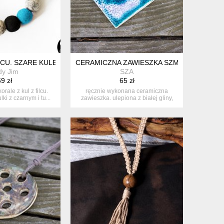
CU. SZARE KULE I TURKUS. FILC.
CERAMICZNA ZAWIESZKA SZMARAGDOWA
dy Jim
SZA
9 zł
65 zł
orale z kul z filcu.
ręcznie wykonana ceramiczna
lki z czarnym i tu...
zawieszka. ulepiona z białej gliny,
pokryt...