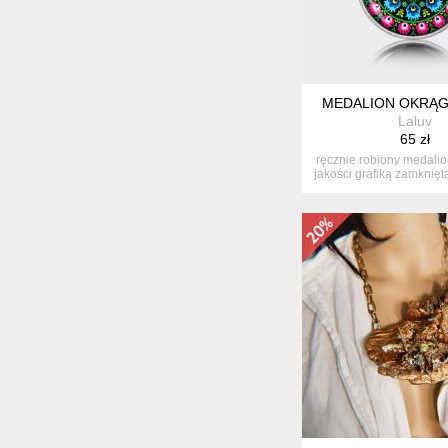
MEDALION OKRĄG
Laluv
65 zł
ręcznie robiony medalio
jakości grafiką zamknięt