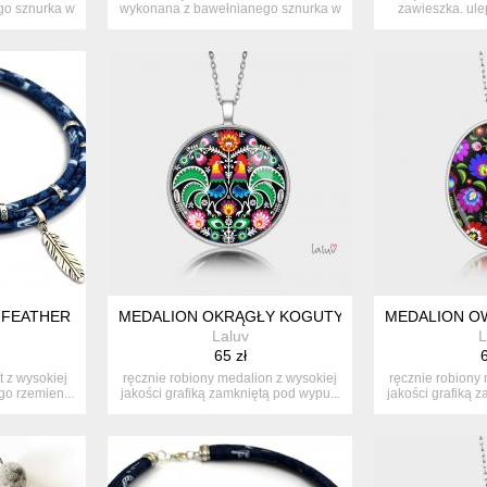
go sznurka w
wykonana z bawełnianego sznurka w
zawieszka. ulep
...
pok
 FEATHER
MEDALION OKRĄGŁY KOGUTY
MEDALION O
Laluv
L
65 zł
6
t z wysokiej
ręcznie robiony medalion z wysokiej
ręcznie robiony
go rzemien...
jakości grafiką zamkniętą pod wypu...
jakości grafiką 