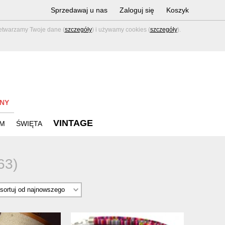
Sprzedawaj u nas
Zaloguj się
Koszyk
zetwarzamy Twoje dane (
szczegóły
) i używamy cookies (
szczegóły
).
NY
VINTAGE
M
ŚWIĘTA
63)