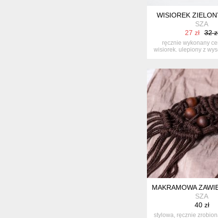
WISIOREK ZIELO
SZA
27 zł
32 z
ręcznie wykonany ce
wisiorek. ulepiony z wys
ciem...
MAKRAMOWA ZAWI
SZA
40 zł
stylowa, ręcznie zrobio