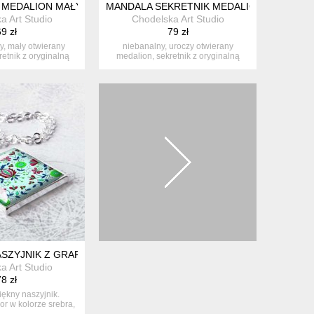
 MEDALION MAŁY SEKRETNIK OTWIERANY UNIKATOWY
MANDALA SEKRETNIK MEDALION OTWIERAN
a Art Studio
Chodelska Art Studio
9 zł
79 zł
wy, mały otwierany
niebanalny, uroczy otwierany
retnik z oryginalną
medalion, sekretnik z oryginalną
ra...
grafiką ...
SZKIEM EGZOTYCZNYM
ASZYJNIK Z GRAFIKĄ FOLK
a Art Studio
8 zł
iękny naszyjnik.
or w kolorze srebra,
wie...