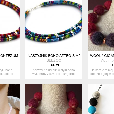
MONTEZUME SIMPLE
NASZYJNIK BOHO AZTEQ SIMPLE
WOOL * GIG
BEEŻOO
Aga ma
106 zł
1
tylu boho
barwny naszyjnik w stylu boho
te korale to mó
okrągłego
wykonany z szytego, okrągłego
dobrze będą wspó
rzemienia-...