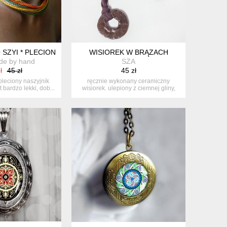
 SZYI * PLECIONY NASZYJNIK * ETNO
WISIOREK W BRĄZACH
de by hand
SZA
ł
45 zł
45 zł
leciony naszyjnik
ręcznie wykonany ceramiczny
t bardzo lekki, dob...
wisiorek. ulepiony z ciemnej gliny,
pokryt...