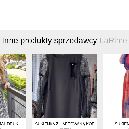
Inne produkty sprzedawcy
LaRime
MAL DRUK
SUKIENKA Z HAFTOWANĄ KORONKĄ
SUKIE
e
LaRime