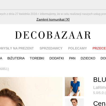
z dnia 27 kwietnia 2016 r. informujemy, że w celu realizacji naszych usług pr
Zamknij komunikat [X]
OMYSŁY NA PREZENT
SPRZEDAWCY
POLECAMY
PRZECE
IA
BIŻUTERIA
TOREBKI
DODATKI
PAN
DZIECKO
DO
66851)
BLU
LaRim
5,0/5,0 (
Cen