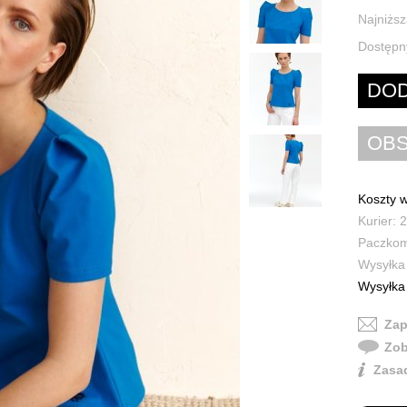
Najniższ
Dostępn
Koszty w
Kurier: 2
Paczkoma
Wysyłka 
Wysyłka 
Zap
Zob
Zasad