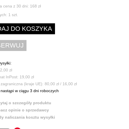
a cena z 30 dni: 168 zł
ych:
1
szt.
ysyłki:
2,00 zł
t InPost: 19,00 zł
zagraniczna (kraje UE): 80,00 zł / 16,00 zł
nastąpi w ciągu 3 dni roboczych
ytaj o szczegóły produktu
acz opinie o sprzedawcy
y naliczania kosztu wysyłki