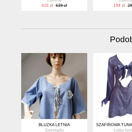
415 zł
639 zł
194 zł
29
Podob
BLUZKA LETNIA
SZAFIROWA TUNI
Sweetgifts
Łatka fas