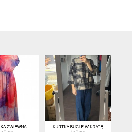
NKA ZWIEWNA
KURTKA BUCLE W KRATĘ
LaRime
LaRime