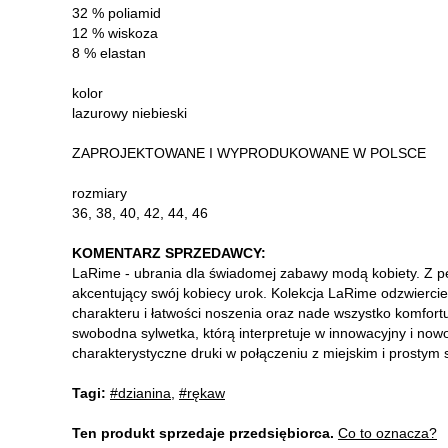
32 % poliamid
12 % wiskoza
8 % elastan
kolor
lazurowy niebieski
ZAPROJEKTOWANE I WYPRODUKOWANE W POLSCE
rozmiary
36, 38, 40, 42, 44, 46
KOMENTARZ SPRZEDAWCY:
LaRime - ubrania dla świadomej zabawy modą kobiety. Z 
akcentujący swój kobiecy urok. Kolekcja LaRime odzwiercie
charakteru i łatwości noszenia oraz nade wszystko komfortu
swobodna sylwetka, którą interpretuje w innowacyjny i no
charakterystyczne druki w połączeniu z miejskim i prostym s
Tagi:
#dzianina
,
#rękaw
Ten produkt sprzedaje przedsiębiorca.
Co to oznacza?