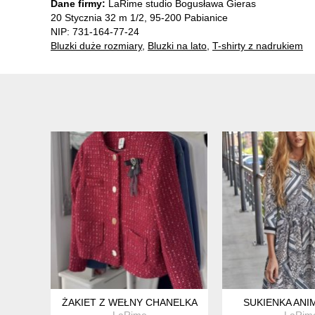
Dane firmy:
LaRime studio Bogusława Gieras
20 Stycznia 32 m 1/2, 95-200 Pabianice
NIP: 731-164-77-24
Bluzki duże rozmiary
,
Bluzki na lato
,
T-shirty z nadrukiem
ŻAKIET Z WEŁNY CHANELKA
SUKIENKA ANI
LaRime
LaRim