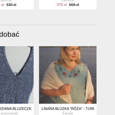
 zł
530 zł
370 zł
569 zł
odobać
DZIANA BLUZECZKA
LNIANA BLUZKA "RÓŻA" - TURKUS
-pracownia
Farwa