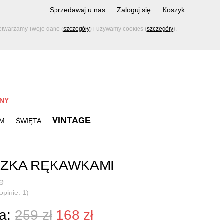
Sprzedawaj u nas
Zaloguj się
Koszyk
zetwarzamy Twoje dane (
szczegóły
) i używamy cookies (
szczegóły
).
NY
VINTAGE
M
ŚWIĘTA
ZKA RĘKAWKAMI
e
opinie: 1)
a:
259 zł
168 zł