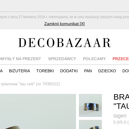
z dnia 27 kwietnia 2016 r. informujemy, że w celu realizacji naszych usług pr
Zamknij komunikat [X]
OMYSŁY NA PREZENT
SPRZEDAWCY
POLECAMY
PRZECE
IA
BIŻUTERIA
TOREBKI
DODATKI
PAN
DZIECKO
DO
 tytanowa "tau ceti" (nr 7038312)
BR
"TA
tageri
5,0/5,0 (