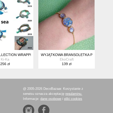
- SZLACHETNA KOLEKCJA
LECTION WRAPPED /SEA VOL. 6/
WYJĄTKOWA BRANSOLETKA POTRÓJNE N
Ki-Ka
EkoCraft
256 zł
139 zł
@ 2005-2026 DecoBazaar. Korzystanie z
serwisu oznacza akceptację
regulaminu.
Informacje:
dane osobowe
i
pliki cookies