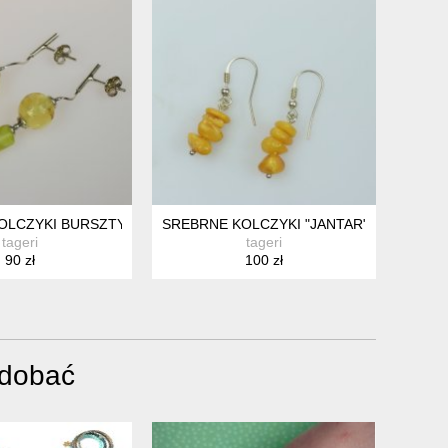
OLCZYKI BURSZTYN + CYTRYN "KRÓTSZE"
SREBRNE KOLCZYKI "JANTAR"
tageri
tageri
90 zł
100 zł
odobać