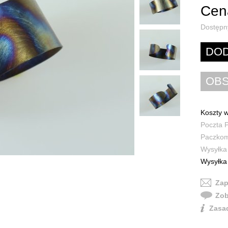
Cena
Dostępn
Koszty w
Poczta P
Paczkoma
Wysyłka 
Wysyłka 
Zap
Zob
Zasad