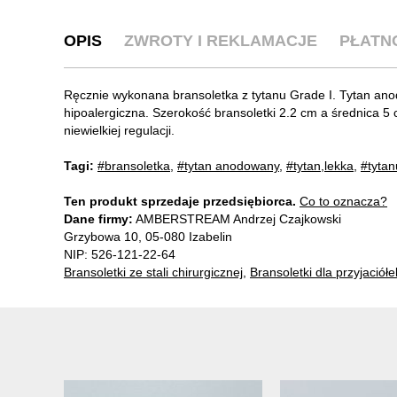
OPIS
ZWROTY I REKLAMACJE
PŁATN
Ręcznie wykonana bransoletka z tytanu Grade I. Tytan anod
hipoalergiczna. Szerokość bransoletki 2.2 cm a średnica 5
niewielkiej regulacji.
Tagi:
#bransoletka
,
#tytan anodowany
,
#tytan,lekka
,
#tytan
Ten produkt sprzedaje przedsiębiorca.
Co to oznacza?
Dane firmy:
AMBERSTREAM Andrzej Czajkowski
Grzybowa 10, 05-080 Izabelin
NIP: 526-121-22-64
Bransoletki ze stali chirurgicznej
,
Bransoletki dla przyjaciółe