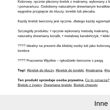
Kolorowy, ręcznie pleciony brelok z makramy, wykonany z b
i pomarańczu. Ozdobiony naturalnym drewnianym koralikie
wygodne przypięcie do kluczy, torebki lub plecaka.
Każdy brelok tworzony jest ręcznie, dlatego każdy egzempla
Szczegóły produktu: • ręcznie wykonany metodą makramy, • k
naturalny drewniany koralik, • metalowy karabińczyk, • lekk
???? Idealny na prezent dla bliskiej osoby lub jako koloro
torebce.
???? Pracownia Węzłów – rękodzieło tworzone z pasją.
Tagi:
#brelok do kluczy
,
#brelok do torebki
,
#makrama
,
#ma
Ten produkt sprzedaje osoba prywatna.
Co to oznacza?
Breloki z żywicy
,
Drewniane breloki
,
Breloki chwosty
Inne