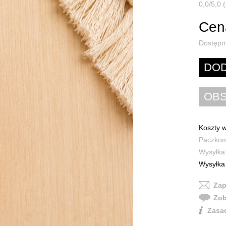
0,0/5,0 (
Cena
Dostępn
Koszty w
Paczkoma
Wysyłka 
Wysyłka 
Zap
Zob
Zasad