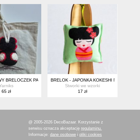
RDO
Y BRELOCZEK PAJĄK CZARNO-CZERWONY
BRELOK - JAPONKA KOKESHI NR 4
Yarniks
Stworki we wzorki
65 zł
17 zł
@ 2005-2026 DecoBazaar. Korzystanie z
serwisu oznacza akceptację
regulaminu.
Informacje:
dane osobowe
i
pliki cookies