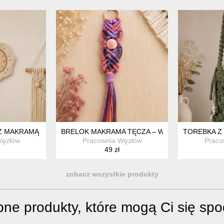
OLA, HEMATYT I PERŁA
Z MAKRAMĄ "BOHO HARMONY" – RĘCZNIE PLECIONA DEKORACJA
BRELOK MAKRAMA TĘCZA – WZÓR II Z SERDUS
TOREBKA Z
Węzłów
Pracownia Węzłów
Praco
49 zł
zobacz wszystkie produkty
ne produkty, które mogą Ci się sp