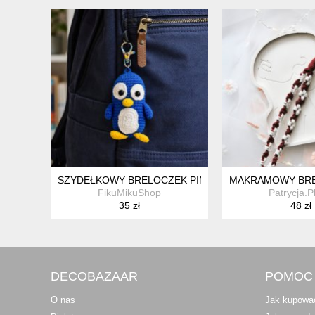
SZYDEŁKOWY BRELOCZEK PINGWIN – RĘCZNIE ROB
MAKRAMOWY BREL
FikuMikuShop
Patrycja.P
35 zł
48 zł
DECOBAZAAR
POMOC
O nas
Jak kupowa