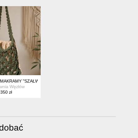
ZKIEM | RĘKODZIEŁO | PRACOWNIA WĘZŁÓW
 MAKRAMY "SZAŁWIA" – RĘCZNIE PLECIONA TOREBKA BOHO Z B
wnia Węzłów
350 zł
odobać