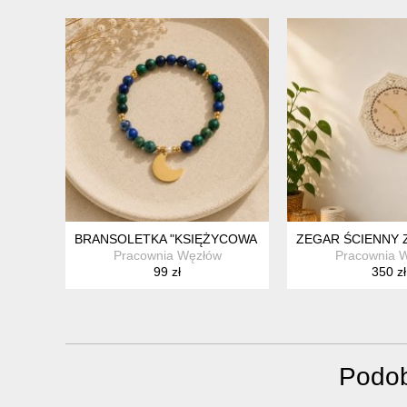
BRANSOLETKA "KSIĘŻYCOWA HARMONIA" – CHRYZOK
ZEGAR ŚCIENNY 
Pracownia Węzłów
Pracownia 
99 zł
350 zł
Podob