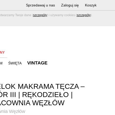
Sprzedawaj u nas
Zaloguj się
Koszyk
zetwarzamy Twoje dane (
szczegóły
) i używamy cookies (
szczegóły
).
NY
VINTAGE
M
ŚWIĘTA
LOK MAKRAMA TĘCZA –
R III | RĘKODZIEŁO |
ACOWNIA WĘZŁÓW
wnia Węzłów