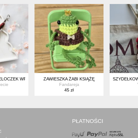
IONY BRELOK DO KLUCZY
OCZEK WRISTLET Z KWIATUSZKAMI | BRELOK ZE SZNURKA BO
ZAWIESZKA ŻABI KSIĄŻĘ
SZYDEŁKOW
lecie
Fandareja
45 zł
PŁATNOŚCI
ć