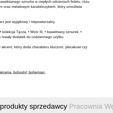
awełnianego sznurka w ciepłych odcieniach fioletu, różu
m oraz metalowym karabińczykiem, który umożliwia
rz jest wyjątkowy i niepowtarzalny.
olekcja Tęcza, • Wzór III, • bawełniany sznurek, •
i i trwały dodatek do codziennego użytku.
wy akcent, który doda charakteru kluczom, plecakowi czy
krama, bohostyl, bohemian,
 produkty sprzedawcy
Pracownia W