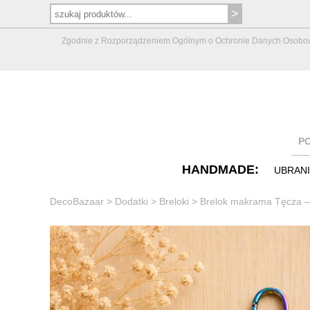
Zgodnie z Rozporządzeniem Ogólnym o Ochronie Danych Osobowych 
P
HANDMADE:
UBRAN
DecoBazaar
>
Dodatki
>
Breloki
>
Brelok makrama Tęcza – 