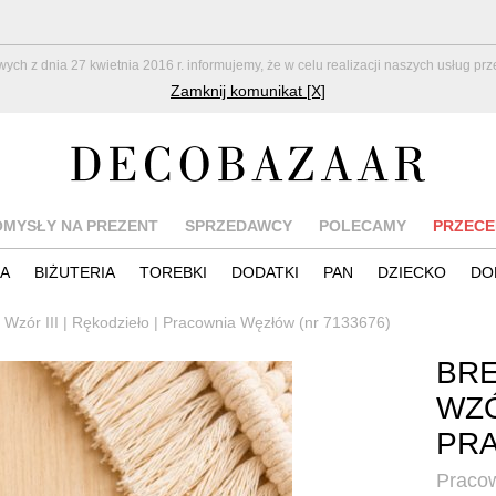
z dnia 27 kwietnia 2016 r. informujemy, że w celu realizacji naszych usług pr
Zamknij komunikat [X]
OMYSŁY NA PREZENT
SPRZEDAWCY
POLECAMY
PRZECE
IA
BIŻUTERIA
TOREBKI
DODATKI
PAN
DZIECKO
DO
Wzór III | Rękodzieło | Pracownia Węzłów (nr 7133676)
BRE
WZÓ
PR
Praco