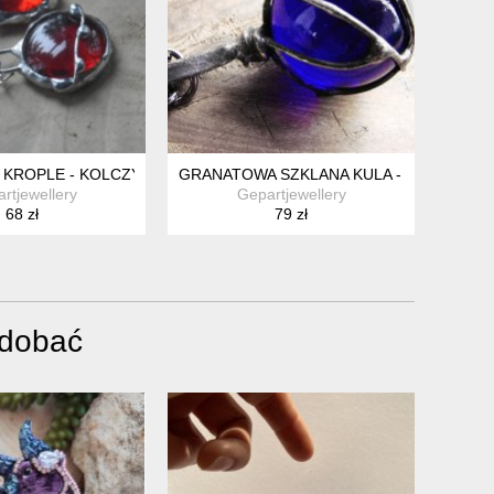
WITRAŻOWY PIERŚCIONEK
KROPLE - KOLCZYKI
GRANATOWA SZKLANA KULA - ANTYCZNY 
rtjewellery
Gepartjewellery
68 zł
79 zł
odobać