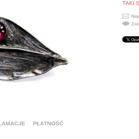
TAKI 
Nap
Zob
KLAMACJE
PŁATNOŚĆ