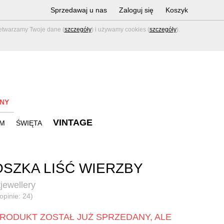
Sprzedawaj u nas
Zaloguj się
Koszyk
zetwarzamy Twoje dane (
szczegóły
) i używamy cookies (
szczegóły
).
NY
VINTAGE
M
ŚWIĘTA
SZKA LIŚĆ WIERZBY
jewellery
opinie: 24)
RODUKT ZOSTAŁ JUŻ SPRZEDANY, ALE