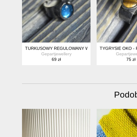
TURKUSOWY REGULOWANY WITRAŻOWY PIERŚCION
TYGRYSIE OKO -
Gepartjewellery
Gepartjewe
69 zł
75 zł
Podob