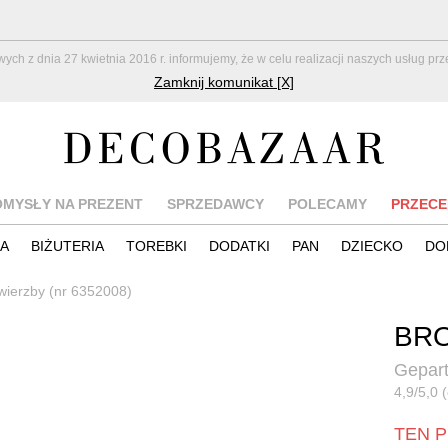
z dnia 27 kwietnia 2016 r. informujemy, że w celu realizacji naszych usług pr
Zamknij komunikat [X]
OMYSŁY NA PREZENT
SPRZEDAWCY
POLECAMY
PRZECE
IA
BIŻUTERIA
TOREBKI
DODATKI
PAN
DZIECKO
DO
 wierzby (nr 6352008)
BRO
Gepart
4,9/5,0 (
TEN P