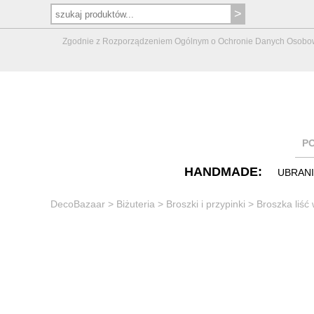
Zgodnie z Rozporządzeniem Ogólnym o Ochronie Danych Osobowych 
P
HANDMADE:
UBRAN
DecoBazaar
>
Biżuteria
>
Broszki i przypinki
>
Broszka liść