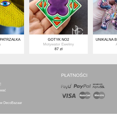
 PATRZAŁKA
GOTYK NO2
UNIKALNA B
a
Motywator Eweliny
87 zł
PŁATNOŚCI
ć
awać
 w DecoBazaar