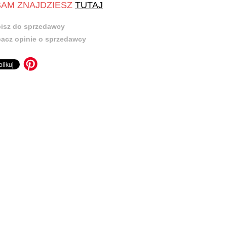
SAM ZNAJDZIESZ
TUTAJ
isz do sprzedawcy
acz opinie o sprzedawcy