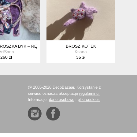
ROSZKA BYK – RĘCZNIE WYKONANA BIŻUTERIA Z GLINY, KORALI
BROSZ KOTEK
ArtSana
Ksana
260 zł
35 zł
@ 2005-2026 DecoBazaar. Korzystanie z
serwisu oznacza akceptację
regulaminu.
Informacje:
dane osobowe
i
pliki cookies