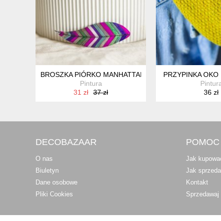
BROSZKA PIÓRKO MANHATTAN
PRZYPINKA OKO
Pintura
Pintur
31 zł
37 zł
36 zł
DECOBAZAAR
POMOC
O nas
Jak kupowa
Biuletyn
Jak sprzed
Dane osobowe
Kontakt
Pliki Cookies
Sprzedawaj