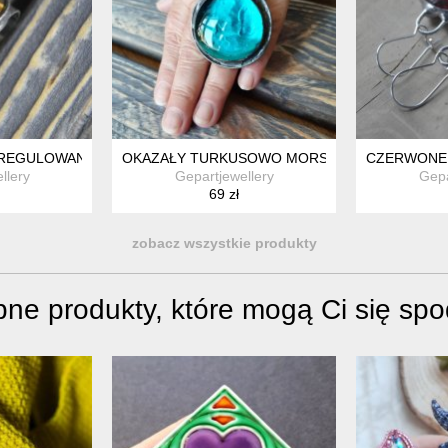
EK
 REGULOWANY WITRAŻOWY PIERŚCIONEK
OKAZAŁY TURKUSOWO MORSKI REGULOWANY 
CZERWONE 
llery
Gepartjewellery
Gepa
69 zł
zobacz wszystkie produkty
ne produkty, które mogą Ci się sp