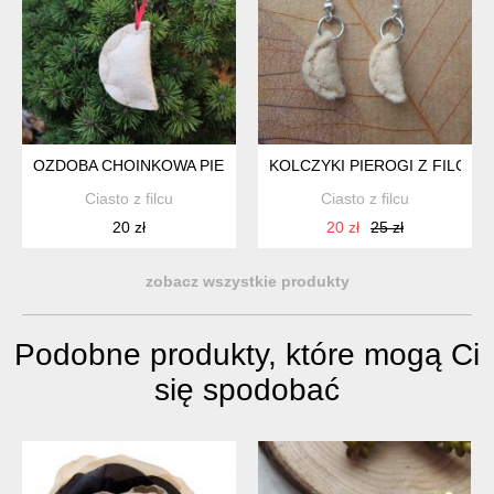
OZDOBA CHOINKOWA PIERÓG Z FILCU
KOLCZYKI PIEROGI Z FILCU 
Ciasto z filcu
Ciasto z filcu
20 zł
20 zł
25 zł
zobacz wszystkie produkty
Podobne produkty, które mogą Ci
się spodobać