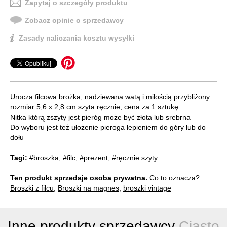
Zapytaj o szczegóły produktu
Zobacz opinie o sprzedawcy
Zasady naliczania kosztu wysyłki
Urocza filcowa brożka, nadziewana watą i miłością przybliżony
rozmiar 5,6 x 2,8 cm szyta ręcznie, cena za 1 sztukę
Nitka którą zszyty jest pieróg może być złota lub srebrna
Do wyboru jest też ułożenie pieroga lepieniem do góry lub do
dołu
Tagi:
#broszka
,
#filc
,
#prezent
,
#ręcznie szyty
Ten produkt sprzedaje osoba prywatna.
Co to oznacza?
Broszki z filcu
,
Broszki na magnes
,
broszki vintage
Inne produkty sprzedawcy
Ciasto