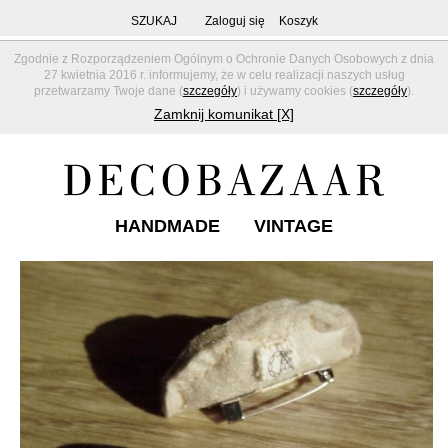
SZUKAJ
Zaloguj się
Koszyk
Zgodnie z Rozporządzeniem Ogólnym o Ochronie Danych Osobowych z dnia
27 kwietnia 2016 r. informujemy, że w celu realizacji naszych usług
przetwarzamy Twoje dane (
szczegóły
) i używamy cookies (
szczegóły
).
Zamknij komunikat [X]
HANDMADE
VINTAGE