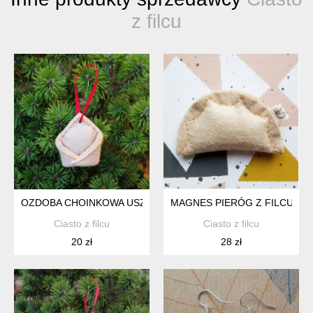
z filcu
OZDOBA CHOINKOWA USZKO Z FILCU
MAGNES PIERÓG Z FILCU
Ciasto z filcu
Ciasto z filcu
20 zł
28 zł