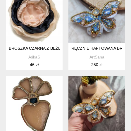
BROSZKA CZARNA Z BEŻEM KWIATEK KWIAT 10CM, DZIEŃ MAM
RĘCZNIE HAFTOWANA BROSZK
AśkaS
ArtSana
46 zł
250 zł