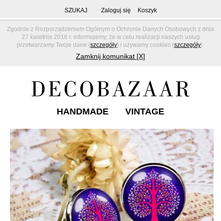
SZUKAJ
Zaloguj się
Koszyk
Zgodnie z Rozporządzeniem Ogólnym o Ochronie Danych Osobowych z dnia
27 kwietnia 2016 r. informujemy, że w celu realizacji naszych usług
przetwarzamy Twoje dane (
szczegóły
) i używamy cookies (
szczegóły
).
Zamknij komunikat [X]
HANDMADE
VINTAGE