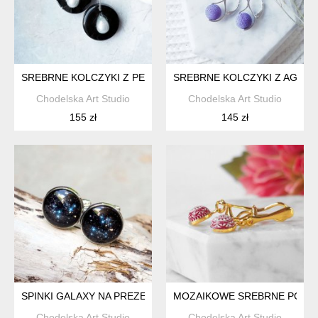
SREBRNE KOLCZYKI Z PERŁAMI W ŻYWICY
SREBRNE KOLCZYKI Z AGATA
Chodelska Art Studio
Chodelska Art Studio
155 zł
145 zł
SPINKI GALAXY NA PREZENT- SPINKI MĘSKIE DO MANKIETÓ
MOZAIKOWE SREBRNE POZŁAC
Chodelska Art Studio
Chodelska Art Studio