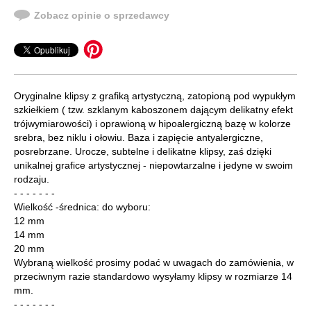
Zobacz opinie o sprzedawcy
Oryginalne klipsy z grafiką artystyczną, zatopioną pod wypukłym
szkiełkiem ( tzw. szklanym kaboszonem dającym delikatny efekt
trójwymiarowości) i oprawioną w hipoalergiczną bazę w kolorze
srebra, bez niklu i ołowiu. Baza i zapięcie antyalergiczne,
posrebrzane. Urocze, subtelne i delikatne klipsy, zaś dzięki
unikalnej grafice artystycznej - niepowtarzalne i jedyne w swoim
rodzaju.
- - - - - - -
Wielkość -średnica: do wyboru:
12 mm
14 mm
20 mm
Wybraną wielkość prosimy podać w uwagach do zamówienia, w
przeciwnym razie standardowo wysyłamy klipsy w rozmiarze 14
mm.
- - - - - - -