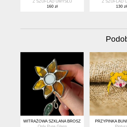
Z SZUFLAD UMYSŁU
Z SZUFLAD 
160 zł
130 zł
Podob
WITRAŻOWA SZKLANA BROSZKA KWIAT "SŁONECZNIK
PRZYPINKA BUN
Only Pure Glass
Pintur