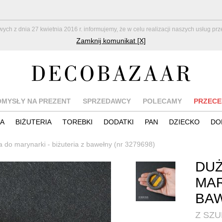
z dnia 27 kwietnia 2016 r. informujemy, że w celu realizacji naszych usług pr
Zamknij komunikat [X]
OMYSŁY NA PREZENT
SPRZEDAWCY
POLECAMY
PRZECE
IA
BIŻUTERIA
TOREBKI
DODATKI
PAN
DZIECKO
DO
 do marynarki - biżuteria z bawełny (nr 3279698)
DUŻ
MAR
BA
Z SZ