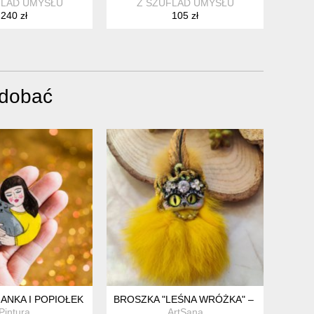
FLAD UMYSŁU
Z SZUFLAD UMYSŁU
240 zł
105 zł
odobać
ANKA I POPIOŁEK
BROSZKA "LEŚNA WRÓŻKA" – RĘCZNIE R
Pintura
ArtSana