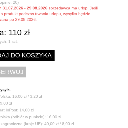
opinie: 20)
ch
31.07.2026 - 29.08.2026
sprzedawca ma urlop. Jeśli
en produkt podczas trwania urlopu, wysyłka będzie
owana po 29.08.2026.
: 110 zł
ych:
1
szt.
ysyłki:
olska: 16,00 zł / 3,20 zł
9,00 zł
t InPost: 14,00 zł
olska (odbiór w punkcie): 16,00 zł
zagraniczna (kraje UE): 40,00 zł / 8,00 zł