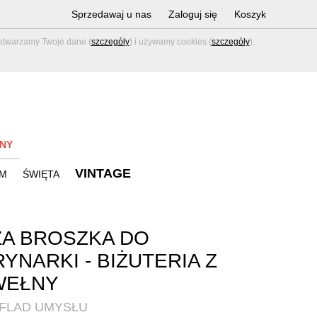
Sprzedawaj u nas
Zaloguj się
Koszyk
zetwarzamy Twoje dane (
szczegóły
) i używamy cookies (
szczegóły
).
NY
VINTAGE
M
ŚWIĘTA
A BROSZKA DO
YNARKI - BIŻUTERIA Z
WEŁNY
UFLAD UMYSŁU