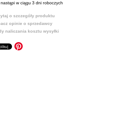
nastąpi w ciągu 3 dni roboczych
ytaj o szczegóły produktu
acz opinie o sprzedawcy
y naliczania kosztu wysyłki