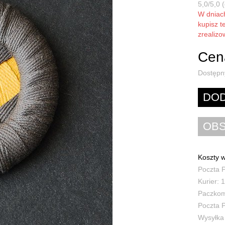
5,0/5,0 (
W dnia
kupisz t
zrealiz
Cena
Dostępn
Koszty w
Poczta P
Kurier: 1
Paczkoma
Poczta P
Wysyłka 