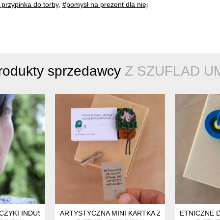
 przypinka do torby
,
#pomysł na prezent dla niej
produkty sprzedawcy
Z SZUFLAD U
NA PREZENT Z KOTEM
CZYKI INDUSTRIALNE Z KAMIENNĄ ZAWIESZKĄ
ARTYSTYCZNA MINI KARTKA Z HUMOREM SŁAW
ETNICZNE D