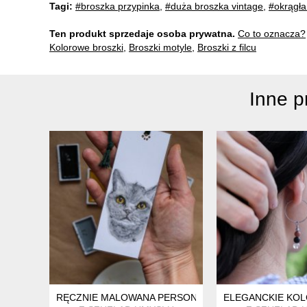
Tagi:
#broszka przypinka
,
#duża broszka vintage
,
#okrągła
Ten produkt sprzedaje osoba prywatna.
Co to oznacza?
Kolorowe broszki
,
Broszki motyle
,
Broszki z filcu
Inne 
RĘCZNIE MALOWANA PERSONALIZOWANA ZAKŁADKA 
ELEGANCKIE KOL