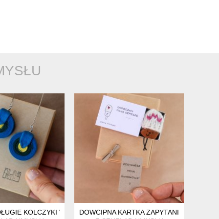
MYSŁU
OMIR TYCITULEK. POCIESZAJĄCY PREZENT.
ŁUGIE KOLCZYKI W STYLU FOLK. BIŻUTERIA TEKSTYLNA PAWIE 
DOWCIPNA KARTKA ZAPYTANIE ZOCHA TY