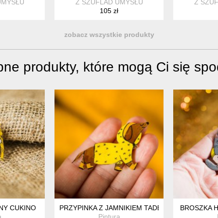
UMYSŁU
Z SZUFLAD UMYSŁU
Z SZU
105 zł
zobacz wszystkie produkty
ne produkty, które mogą Ci się sp
"
NY CUKINO
PRZYPINKA Z JAMNIKIEM TADEUSZEM
BROSZKA H
a
Pintura