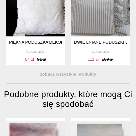
PIĘKNA PODUSZKA DEKORACYJNA 64PD
DWIE LNIANE PODUSZKI W PA
KakaduArt
KakaduArt
64 zł
91 zł
111 zł
159 zł
zobacz wszystkie produkty
Podobne produkty, które mogą Ci
się spodobać