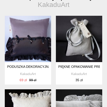
KakaduArt
PODUSZKA DEKORACYJNA KUPUJESZ JEDNĄ, MASZ TRZY K
PIĘKNE OPAKOWANIE PREZENT
KakaduArt
KakaduArt
69 zł
99 zł
35 zł