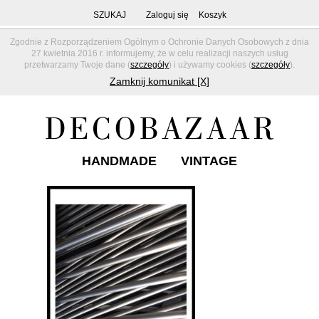
SZUKAJ
Zaloguj się
Koszyk
Zgodnie z Rozporządzeniem Ogólnym o Ochronie Danych Osobowych z dnia
27 kwietnia 2016 r. informujemy, że w celu realizacji naszych usług
przetwarzamy Twoje dane (
szczegóły
) i używamy cookies (
szczegóły
).
Zamknij komunikat [X]
HANDMADE
VINTAGE