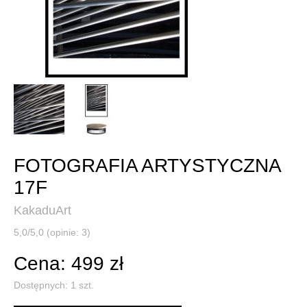
FOTOGRAFIA ARTYSTYCZNA
17F
KakaduArt
5,0/5,0 (opinie: 3)
Cena: 499 zł
Dostępnych:
1
szt.