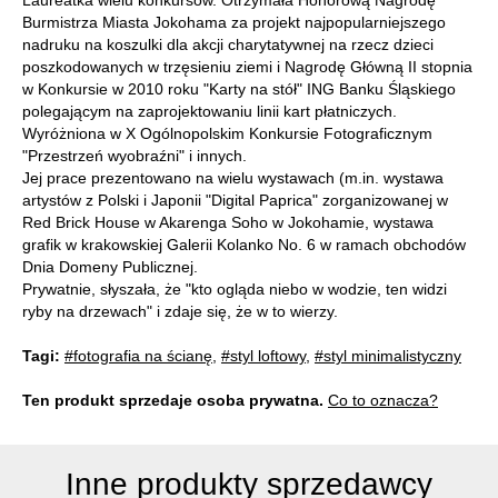
Laureatka wielu konkursów. Otrzymała Honorową Nagrodę
Burmistrza Miasta Jokohama za projekt najpopularniejszego
nadruku na koszulki dla akcji charytatywnej na rzecz dzieci
poszkodowanych w trzęsieniu ziemi i Nagrodę Główną II stopnia
w Konkursie w 2010 roku "Karty na stół" ING Banku Śląskiego
polegającym na zaprojektowaniu linii kart płatniczych.
Wyróżniona w X Ogólnopolskim Konkursie Fotograficznym
"Przestrzeń wyobraźni" i innych.
Jej prace prezentowano na wielu wystawach (m.in. wystawa
artystów z Polski i Japonii "Digital Paprica" zorganizowanej w
Red Brick House w Akarenga Soho w Jokohamie, wystawa
grafik w krakowskiej Galerii Kolanko No. 6 w ramach obchodów
Dnia Domeny Publicznej.
Prywatnie, słyszała, że "kto ogląda niebo w wodzie, ten widzi
ryby na drzewach" i zdaje się, że w to wierzy.
Tagi:
#fotografia na ścianę
,
#styl loftowy
,
#styl minimalistyczny
Ten produkt sprzedaje osoba prywatna.
Co to oznacza?
Inne produkty sprzedawcy