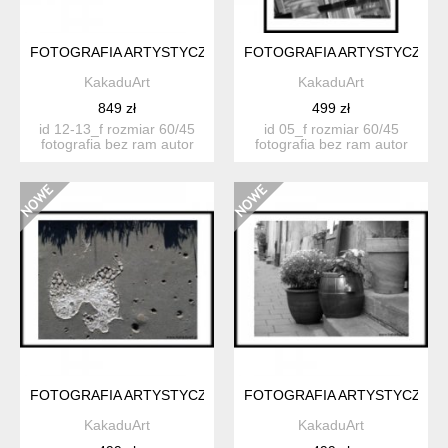
FOTOGRAFIA ARTYSTYCZNA 2 SZTUKI 12-13F
FOTOGRAFIA ARTYSTYCZNA 
KakaduArt
KakaduArt
849 zł
499 zł
id 12-13_f rozmiar 60/45
id 05_f rozmiar 60/45
fotografia bez ram autor
fotografia bez ram autor
katar...
katarzyn...
FOTOGRAFIA ARTYSTYCZNA 03F
FOTOGRAFIA ARTYSTYCZNA 
KakaduArt
KakaduArt