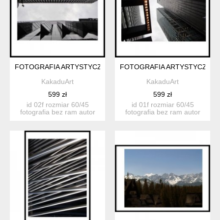
FOTOGRAFIA ARTYSTYCZNA 02F
FOTOGRAFIA ARTYSTYCZNA 
KakaduArt
KakaduArt
599 zł
599 zł
id 02f rozmiar 60/45
id 01f rozmiar 60/45
fotografia bez ram autor
fotografia bez ram autor
katarzyna...
katarzyna...