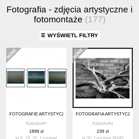
Fotografia - zdjęcia artystyczne i
fotomontaże
(177)
WYŚWIETL FILTRY
FOTOGRAFIE ARTYSTYCZNE 3 SZTUKI 9_18_32F
FOTOGRAFIA ARTYSTYCZNA 
KakaduArt
KakaduArt
1899 zł
239 zł
id 9_18_32_f rozmiar
id 30_f rozmiar 60/45