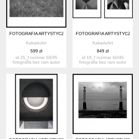
FOTOGRAFIA ARTYSTYCZNA 25F
FOTOGRAFIA ARTYSTYCZNA 2
KakaduArt
KakaduArt
599 zł
849 zł
id 25_f rozmiar 60/45
id 19_f rozmiar 60/45
fotografia bez ram autor
fotografia bez ram autor
katarzyn...
katarzyn...