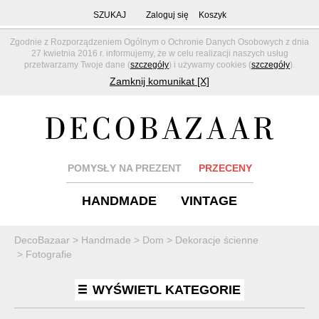
SZUKAJ
Zaloguj się
Koszyk
Zgodnie z Rozporządzeniem Ogólnym o Ochronie Danych Osobowych z dnia
27 kwietnia 2016 r. informujemy, że w celu realizacji naszych usług
przetwarzamy Twoje dane (
szczegóły
) i używamy cookies (
szczegóły
).
Zamknij komunikat [X]
POMYSŁY NA PREZENT
PRZECENY
HANDMADE
VINTAGE
DecoBazaar
>
Handmade
>
Dom
>
Dekoracje ścienne
>
Fotografie
WYŚWIETL KATEGORIE