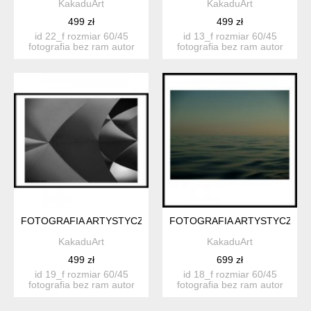
KakaduArt
KakaduArt
499 zł
499 zł
id 22_f rozmiar 60/45
id 13_f rozmiar 60/45
fotografia bez ram autor
fotografia bez ram autor
katarzyn...
katarzyn...
FOTOGRAFIA ARTYSTYCZNA 19F
FOTOGRAFIA ARTYSTYCZNA 
KakaduArt
KakaduArt
499 zł
699 zł
id 19_f rozmiar 60/45
id 18_f rozmiar 60/45
fotografia bez ram autor
fotografia bez ram autor
katarzyn...
katarzyn...