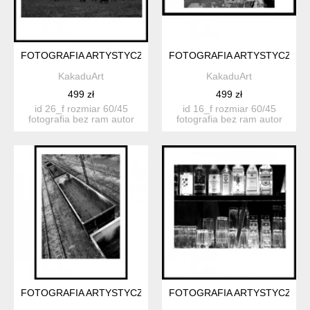
FOTOGRAFIA ARTYSTYCZNA 26F
FOTOGRAFIA ARTYSTYCZNA 
KakaduArt
KakaduArt
499 zł
499 zł
id 26_f rozmiar 60/45
id 16_f rozmiar 60/45
fotografia bez ram autor
fotografia bez ram autor
katarzyn...
katarzyn...
FOTOGRAFIA ARTYSTYCZNA 22F
FOTOGRAFIA ARTYSTYCZNA 