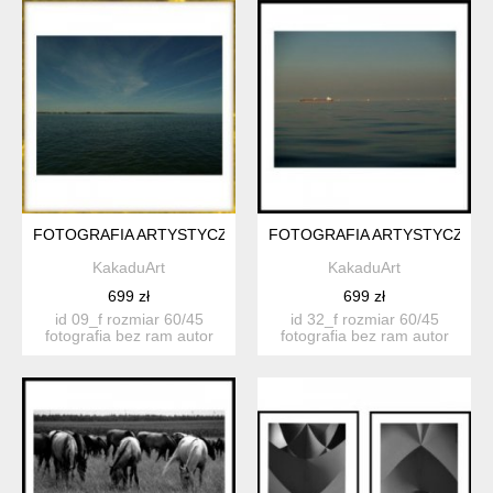
FOTOGRAFIA ARTYSTYCZNA 09F
FOTOGRAFIA ARTYSTYCZNA 
KakaduArt
KakaduArt
699 zł
699 zł
id 09_f rozmiar 60/45
id 32_f rozmiar 60/45
fotografia bez ram autor
fotografia bez ram autor
katarzyn...
katarzyn...