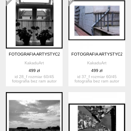
FOTOGRAFIA ARTYSTYCZNA 28F
FOTOGRAFIA ARTYSTYCZNA 
KakaduArt
KakaduArt
499 zł
499 zł
id 28_f rozmiar 60/45
id 37_f rozmiar 60/45
fotografia bez ram autor
fotografia bez ram autor
katarzyn...
katarzyn...