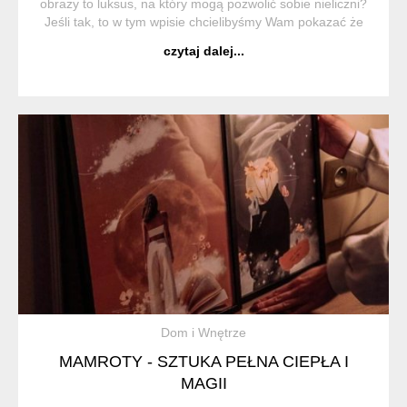
obrazy to luksus, na który mogą pozwolić sobie nieliczni?
Jeśli tak, to w tym wpisie chcielibyśmy Wam pokazać że
nie jest to prawdą. Można znaleźć w Internecie obrazy
czytaj dalej...
olejne oraz akrylowe a także ręc...
Dom i Wnętrze
MAMROTY - SZTUKA PEŁNA CIEPŁA I
MAGII