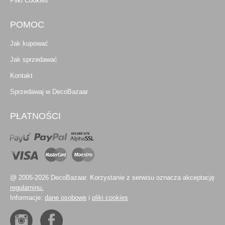
Pliki Cookies
POMOC
Jak kupować
Jak sprzedawać
Kontakt
Sprzedawaj w DecoBazaar
PŁATNOŚCI
@ 2005-2026 DecoBazaar. Korzystanie z serwisu oznacza akceptację
regulaminu.
Informacje:
dane osobowe
i
pliki cookies