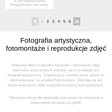
id 04f rozmiar 60/45
fotografia bez ram autor
katarzyna...
<
>
1
2
3
4
5
6
Fotografia artystyczna,
fotomontaże i reprodukcje zdjęć
Polecamy Wam oryginalne fotografie i reprodukcje zdjęć
wykonane przez polskich artystów. Są to przykłady tzw.
fotografii artystycznej. Znajdziecie tu również prace oparte na
fotomanipulacji, na przykład fotomontaże. Zdarzają się też
kolaże stworzone z kilku fotografii wcześniej wydrukowanych.
Oprawiona fotografia wspaniale prezentuje się na ścianie w
towarzystwie obrazów czy grafik.