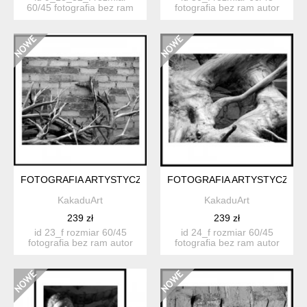
60/45 fotografia bez ram
fotografia bez ram autor
autor kat...
katarzyn...
FOTOGRAFIA ARTYSTYCZNA 23F
FOTOGRAFIA ARTYSTYCZNA 
KakaduArt
KakaduArt
239 zł
239 zł
id 23_f rozmiar 60/45
id 24_f rozmiar 60/45
fotografia bez ram autor
fotografia bez ram autor
katarzyn...
katarzyn...