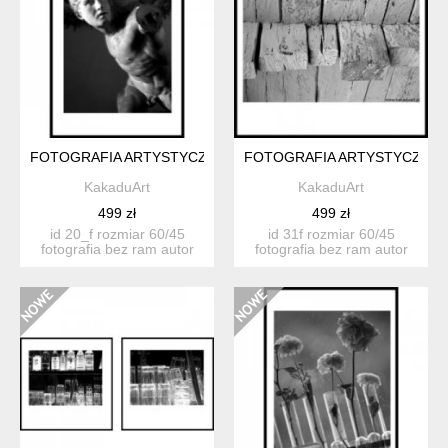
FOTOGRAFIA ARTYSTYCZNA 20F
FOTOGRAFIA ARTYSTYCZNA 
KakaduArt
KakaduArt
499 zł
499 zł
id 20_f rozmiar 60/45
id 31f rozmiar 60/45
fotografia bez ram autor
fotografia bez ram autor
katarzyn...
katarzyna smożewska ...