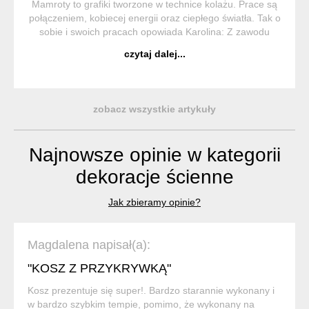
Mamroty to grafiki tworzone w technice kolażu. Prace są
połączeniem, kobiecej energii oraz ciepłego światła. Tak o
sobie i swoich pracach opowiada Karolina: Z zawodu
social media specjalistka, jednak od pewnego czasu moje
czytaj dalej...
życie skierował...
zobacz wszystkie artykuły
Najnowsze opinie w kategorii
dekoracje ścienne
Jak zbieramy opinie?
Magdalena napisał(a):
"KOSZ Z PRZYKRYWKĄ"
Kosz prezentuje się super!. Bardzo starannie wykonany i
w bardzo szybkim tempie, pomimo, że wykonany na