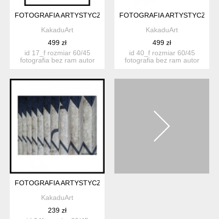
FOTOGRAFIA ARTYSTYCZNA 17F
FOTOGRAFIA ARTYSTYCZNA 
KakaduArt
KakaduArt
499 zł
499 zł
id 17_f rozmiar 60/45
id 40_f rozmiar 60/45
fotografia bez ram autor
fotografia bez ram autor
katarzyn...
katarzyn...
FOTOGRAFIA ARTYSTYCZNA 04F
KakaduArt
239 zł