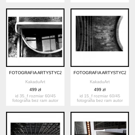
katarzyna...
katarzyna...
FOTOGRAFIA ARTYSTYCZNA 35F
FOTOGRAFIA ARTYSTYCZNA 
KakaduArt
KakaduArt
499 zł
499 zł
id 35_f rozmiar 60/45
id 15_f rozmiar 60/45
fotografia bez ram autor
fotografia bez ram autor
katarzyn...
katarzyn...