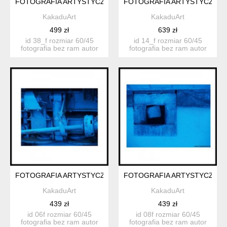
FOTOGRAFIA ARTYSTYCZNA 38F
FOTOGRAFIA ARTYSTYCZNA 
KakaduArt
KakaduArt
499 zł
639 zł
id 38_f rozmiar 60/45
id 14_f rozmiar 60/45
fotografia bez ram autor
fotografia bez ram autor
katarzyn...
katarzyn...
FOTOGRAFIA ARTYSTYCZNA 06F
FOTOGRAFIA ARTYSTYCZNA 
KakaduArt
KakaduArt
439 zł
439 zł
id 06f rozmiar 60/45
id 08f rozmiar 60/45
fotografia bez ram autor
fotografia bez ram autor