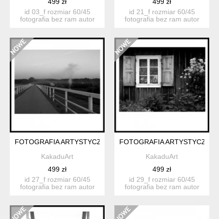
499 zł
499 zł
id 03_f rozmiar 60/45
id 21_f rozmiar 60/45
fotografia bez ram autor
fotografia bez ram autor
katarzyn...
katarzyn...
FOTOGRAFIA ARTYSTYCZNA 27F
FOTOGRAFIA ARTYSTYCZNA 
KakaduArt
KakaduArt
499 zł
499 zł
id 27_f rozmiar 60/45
id 29_f rozmiar 60/45
fotografia bez ram autor
fotografia bez ram autor
katarzyn...
katarzyn...