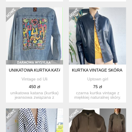
model lekko oversizowy, w
harrego pottera....
...
UNIKATOWA KURTKA KATANA JEANSOWA WOŚP RĘCZNIE MA
KURTKA VINTAGE SKÓRA NAT
Vintage od Uli
Uptown girl
450 zł
75 zł
unikatowa katana (kurtka)
czarna kurtka vintage z
jeansowa związana z
miękkiej naturalnej skóry.
wielką orkiestrą świątec...
stan bardzo dobry,...