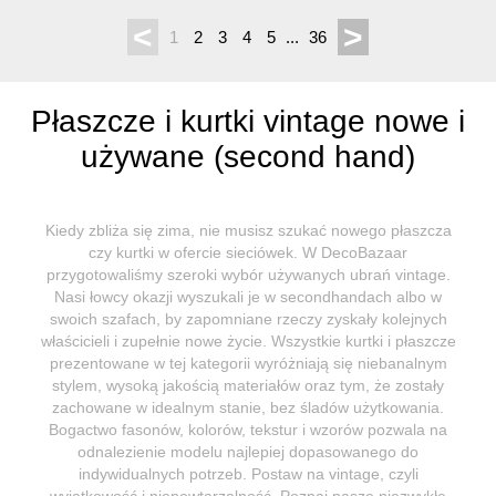
<
>
1
2
3
4
5
...
36
Płaszcze i kurtki vintage nowe i
używane (second hand)
Kiedy zbliża się zima, nie musisz szukać nowego płaszcza
czy kurtki w ofercie sieciówek. W DecoBazaar
przygotowaliśmy szeroki wybór używanych ubrań vintage.
Nasi łowcy okazji wyszukali je w secondhandach albo w
swoich szafach, by zapomniane rzeczy zyskały kolejnych
właścicieli i zupełnie nowe życie. Wszystkie kurtki i płaszcze
prezentowane w tej kategorii wyróżniają się niebanalnym
stylem, wysoką jakością materiałów oraz tym, że zostały
zachowane w idealnym stanie, bez śladów użytkowania.
Bogactwo fasonów, kolorów, tekstur i wzorów pozwala na
odnalezienie modelu najlepiej dopasowanego do
indywidualnych potrzeb. Postaw na vintage, czyli
wyjątkowość i niepowtarzalność. Poznaj nasze niezwykłe