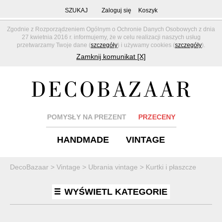
SZUKAJ
Zaloguj się
Koszyk
Zgodnie z Rozporządzeniem Ogólnym o Ochronie Danych Osobowych z dnia
27 kwietnia 2016 r. informujemy, że w celu realizacji naszych usług
przetwarzamy Twoje dane (
szczegóły
) i używamy cookies (
szczegóły
).
Zamknij komunikat [X]
POMYSŁY NA PREZENT
PRZECENY
HANDMADE
VINTAGE
DecoBazaar
>
Vintage
>
Ubrania vintage
>
Kurtki i płaszcze
WYŚWIETL KATEGORIE