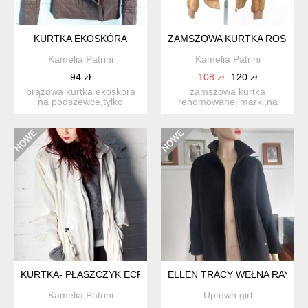
KURTKA EKOSKÓRA
ZAMSZOWA KURTKA ROSSETT
Kamelia Patrini
Kamelia Patrini
94 zł
108 zł
120 zł
brązowa kurtka ekoskóra
zamszowa kurtka
na podszewce,tylko
renomowanej marki,na
przymierzana rozmiar m
podszewce rozmiar xl
s...
szer.p...
KURTKA- PŁASZCZYK ECRU
ELLEN TRACY WEŁNA RAYON
Kamelia Patrini
Uptown girl