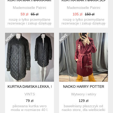
Mademoiselle Patrini
Mademoiselle Patrini
59 zł
65 zł
105 zł
150 zł
roszę o tylko przemyślane
roszę o tylko przemyślane
rezerwacje i zakup dziękuję
rezerwacje i zakup dziękuję
lekka kurtka...
unikatowa,...
KURTKA DAMSKA LEKKA, PIKOWANA Z OCIEPLENIEM NA NAPY
NAOKO HARRY POTTER
VINTS
Wytwory i wtóry
79 zł
129 zł
pikowana kurtka vero
bawełniany płaszczyk od
moda w rozmiarze 40 l.
naoko store, dla wielbicielki