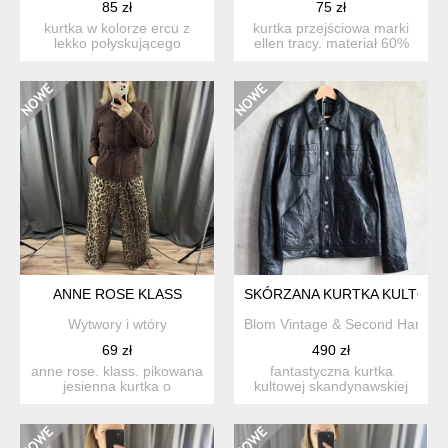
85 zł
75 zł
kurtka w kolorze ercu z
kurtka przejściowa marki
lekko połyskującego
ellen tracy. materiał 60%
materiału,na podszewce
wełna 10% rayon 25%...
d...
ANNE ROSE KLASS
SKÓRZANA KURTKA KULTOWE
Wytwory i wtóry
Blom Vintage & Second Hand
69 zł
490 zł
anne rose. klass. pikowana
fantastyczna kurtka
jesienna kurtka o
kultowej skandynawskiej
klasycznym,
marki tiger of sweden. mi...
ponadczasowym...