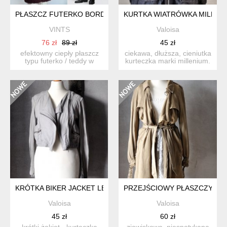
PŁASZCZ FUTERKO BORDO BURGUND TEDDY SHAGGY Z KOŁNIE
KURTKA WIATRÓWKA MILLENI
VINTS
Valoisa
76 zł
89 zł
45 zł
efektowny ciepły płaszcz
ciekawa, dłuższa, cieniutka
typu futerko / teddy w
kurteczka marki millenium.
kolorze bordo / burgun...
uszyta z czar...
KRÓTKA BIKER JACKET LEN ŻAKIET XS S
PRZEJŚCIOWY PŁASZCZYK M
Valoisa
Valoisa
45 zł
60 zł
krótki żakiet - kurteczka
zjawiskowa, niespotykana