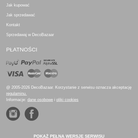
Jak kupować
Jak sprzedawać
Kontakt
Sprzedawaj w DecoBazaar
PŁATNOŚCI
@ 2005-2026 DecoBazaar. Korzystanie z serwisu oznacza akceptację
regulaminu.
Informacje:
dane osobowe
i
pliki cookies
POKAŻ PEŁNĄ WERSJĘ SERWISU