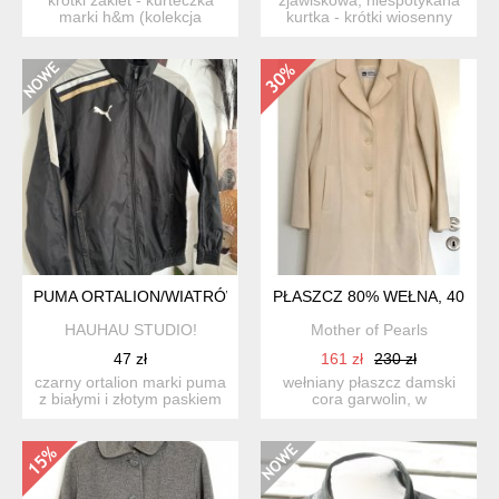
marki h&m (kolekcja
kurtka - krótki wiosenny
divided). uszyta z jas...
płaszcz marki review...
PUMA ORTALION/WIATRÓWKA
PŁASZCZ 80% WEŁNA, 40
HAUHAU STUDIO!
Mother of Pearls
47 zł
161 zł
230 zł
czarny ortalion marki puma
wełniany płaszcz damski
z białymi i złotym paskiem
cora garwolin, w
na ramionach. ki...
kremowym odcieniu; ciepły,
id...