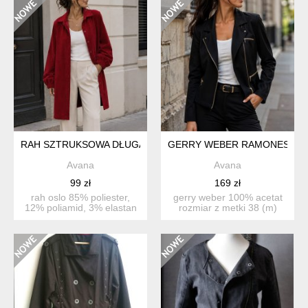
RAH SZTRUKSOWA DŁUGA KOSZULA
GERRY WEBER RAMONESKA Z
Avana
Avana
99 zł
169 zł
rah oslo 85% poliester,
gerry weber 100% acetat
12% poliamid, 3% elastan
rozmiar z metki 38 (m)
lekki płaszczyk, ...
długość 55 pachy ...