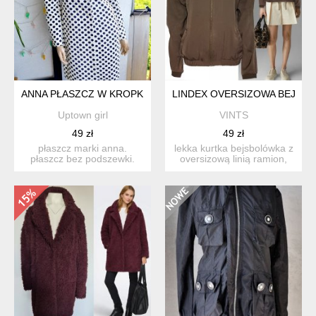
ANNA PŁASZCZ W KROPKI
LINDEX OVERSIZOWA BEJSBO
Uptown girl
VINTS
49 zł
49 zł
płaszcz marki anna.
lekka kurtka bejsbolówka z
płaszcz bez podszewki.
oversizową linią ramion,
kieszenie do wewnątrz.
zapinana na metalo...
mate...