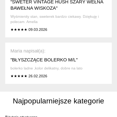
"SWETER VINTAGE HUSH SZARY WEŁNA
BAWEŁNA WISKOZA"
Wyśmienity stan, sweterek bardzo ciekawy. Dziękuję i
polecam. Amelia
★★★★★ 09.03.2026
Maria napisał(a):
"BŁYSZCZĄCE BOLERKO M/L"
bolerko ladne ,kolor delikatny, dobre na lato
★★★★★ 26.02.2026
Najpopularniejsze kategorie