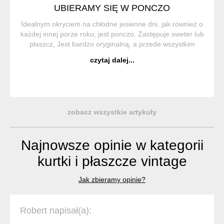
UBIERAMY SIĘ W PONCZO
Idealnym okryciem na chłodne jesienne dni, jak również o
każdej innej porze roku, jest ponczo. Zastępuje sweter lub
płaszcz, Jest bardzo oryginalną, a przede wszystkim
wygodną i praktyczną częścią garderoby. Ponczo (z hiszp.
czytaj dalej...
Poncho) to trad...
zobacz wszystkie artykuły
Najnowsze opinie w kategorii
kurtki i płaszcze vintage
Jak zbieramy opinie?
Robert napisał(a):