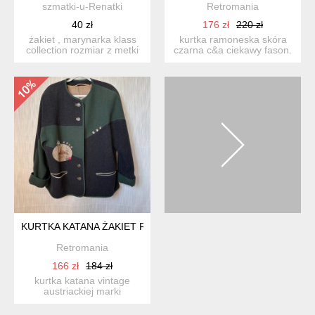
szmatki-u-Renatki
Retromania
40 zł
176 zł
220 zł
żakiet , marynarka klass
kurtka ramoneska skóra
collection rozmiar z metki
czarna c&a ciekawy fason.
18 / 44 pros...
suwaki metalowe, s...
KURTKA KATANA ŻAKIET FOLK WEŁNA
Retromania
166 zł
184 zł
kurtka katana vintage
austriackiej marki
salzburger loden look .
10...