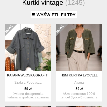
Kurtki vintage
(1245)
WYŚWIETL FILTRY
KATANA WŁOSKA GRAFIT L
H&M KURTKA LYOCELL
Szafa z Poddasza
Avana
59 zł
89 zł
świetna designerska
h&m conscious 100%
katana w graficie. zapinana
tencel (lyocell) rozmiar z
na guziczki. bawełna...
metki 40 długość 6...