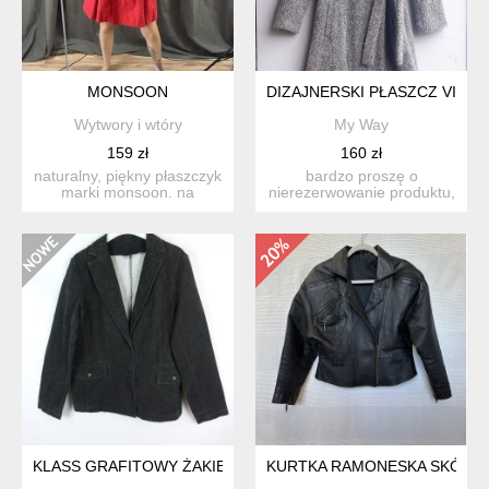
MONSOON
DIZAJNERSKI PŁASZCZ VINT
Wytwory i wtóry
My Way
159 zł
160 zł
naturalny, piękny płaszczyk
bardzo proszę o
marki monsoon. na
nierezerwowanie produktu,
kwiecistej podszewce (te...
jeśli nie są państwo w stu
p...
KLASS GRAFITOWY ŻAKIET A'LA JEANS 18 / 44
KURTKA RAMONESKA SKÓRA 