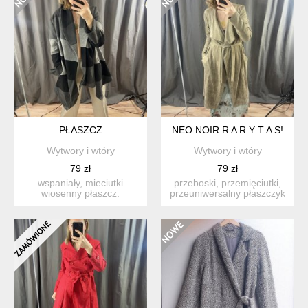
PŁASZCZ
NEO NOIR R A R Y T A S!
Wytwory i wtóry
Wytwory i wtóry
79 zł
79 zł
wspaniały, mieciutki
przeboski, przemięciutki,
wiosenny płaszcz.
przeuniwersalny płaszczyk
asymetryczny. z
od neo noir. z imi...
kieszonkami, ni...