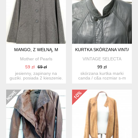
MANGO, Z WEŁNĄ, M
KURTKA SKÓRZANA VINTAGE
Mother of Pearls
VINTAGE SELECTA
59 zł
69 zł
99 zł
jesienny, zapinany na
skórzana kurtka marki
guziki. posiada 2 kieszenie.
canda / c&a rozmiar s-m
z podszewką. ma...
wymiary: szer.od pa...