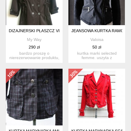
DIZAJNERSKI PŁASZCZ VINTAGE
JEANSOWA KURTKA RAMONES
My Way
Valoisa
290 zł
50 zł
bardzo proszę o
kurtka marki selected
nierezerwowanie produktu,
femme. uszyta z
jeśli nie są państwo w stu
elastycznego,
p...
trzymającego kszt...
KURTKA MARYNARKA AMISU
KURTKA MARYNARKA SCARVA