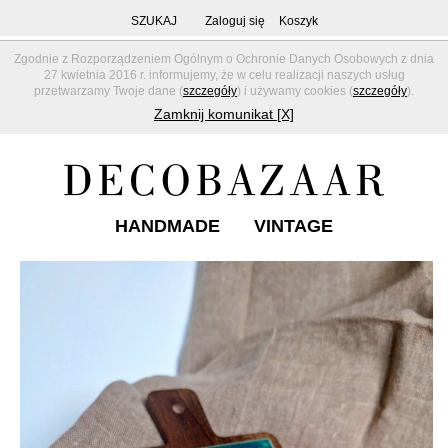
SZUKAJ
Zaloguj się
Koszyk
Zgodnie z Rozporządzeniem Ogólnym o Ochronie Danych Osobowych z dnia
27 kwietnia 2016 r. informujemy, że w celu realizacji naszych usług
przetwarzamy Twoje dane (
szczegóły
) i używamy cookies (
szczegóły
).
Zamknij komunikat [X]
HANDMADE
VINTAGE