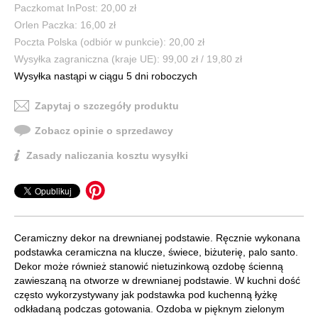
Paczkomat InPost: 20,00 zł
Orlen Paczka: 16,00 zł
Poczta Polska (odbiór w punkcie): 20,00 zł
Wysyłka zagraniczna (kraje UE): 99,00 zł / 19,80 zł
Wysyłka nastąpi w ciągu 5 dni roboczych
Zapytaj o szczegóły produktu
Zobacz opinie o sprzedawcy
Zasady naliczania kosztu wysyłki
Ceramiczny dekor na drewnianej podstawie. Ręcznie wykonana
podstawka ceramiczna na klucze, świece, biżuterię, palo santo.
Dekor może również stanowić nietuzinkową ozdobę ścienną
zawieszaną na otworze w drewnianej podstawie. W kuchni dość
często wykorzystywany jak podstawka pod kuchenną łyżkę
odkładaną podczas gotowania. Ozdoba w pięknym zielonym