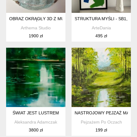
OBRAZ OKRĄGŁY 3D Z MUSZLAMI
STRUKTURA MYŚLI - SB1, O
Arthema Studio
ArteDania
1900 zł
495 zł
ŚWIAT JEST LUSTREM
NASTROJOWY PEJZAŻ MALOWA
Aleksandra Adamczak
Pejzażem Po Oczach
3800 zł
199 zł