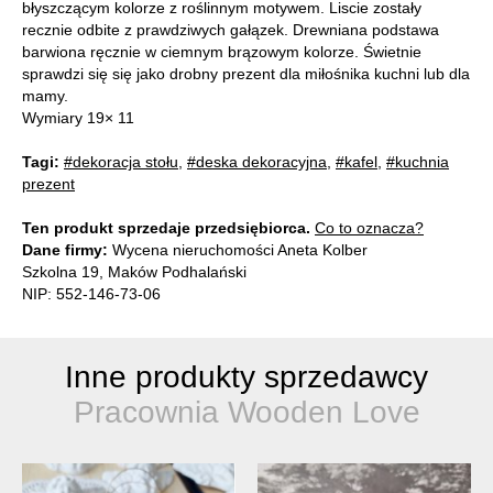
błyszczącym kolorze z roślinnym motywem. Liscie zostały
recznie odbite z prawdziwych gałązek. Drewniana podstawa
barwiona ręcznie w ciemnym brązowym kolorze. Świetnie
sprawdzi się się jako drobny prezent dla miłośnika kuchni lub dla
mamy.
Wymiary 19× 11
Tagi:
#dekoracja stołu
,
#deska dekoracyjna
,
#kafel
,
#kuchnia
prezent
Ten produkt sprzedaje przedsiębiorca.
Co to oznacza?
Dane firmy:
Wycena nieruchomości Aneta Kolber
Szkolna 19, Maków Podhalański
NIP: 552-146-73-06
Inne produkty sprzedawcy
Pracownia Wooden Love