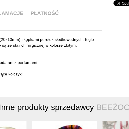
KLAMACJE
PŁATNOŚĆ
 (20x10mm) i kępkami perełek słodkowodnych. Bigle
ą ze stali chirurgicznej w kolorze złotym.
wodą ani z perfumami.
ące kolczyki
Inne produkty sprzedawcy
BEEŻO