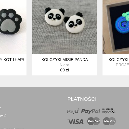
 KOT I ŁAPKA
KOLCZYKI MISIE PANDA
KOLCZYKI
Nigra
PROJE
69 zł
PŁATNOŚCI
ć
awać