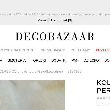
z dnia 27 kwietnia 2016 r. informujemy, że w celu realizacji naszych usług pr
Zamknij komunikat [X]
OMYSŁY NA PREZENT
SPRZEDAWCY
POLECAMY
PRZECE
IA
BIŻUTERIA
TOREBKI
DODATKI
PAN
DZIECKO
DO
LASSICO onyks i perełki słodkowodne (nr 7134168)
KOL
PE
BEEŻ
5,0/5,0 (