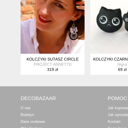
KOLCZYKI SUTASZ CIRCLE
KOLCZYKI CZARNY
PROJECT ANNETTE
Nigra
319 zł
69 zł
DECOBAZAAR
POMOC
O nas
Jak kupowa
Biuletyn
Jak sprzed
Dane osobowe
Kontakt