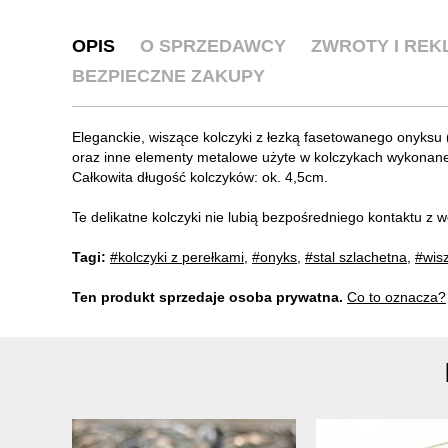
OPIS
O SPRZEDAWCY
ZWROTY I RE
BEZPIECZNE ZAKUPY
Eleganckie, wiszące kolczyki z łezką fasetowanego onyksu
oraz inne elementy metalowe użyte w kolczykach wykonane s
Całkowita długość kolczyków: ok. 4,5cm.
Te delikatne kolczyki nie lubią bezpośredniego kontaktu z 
Tagi:
#kolczyki z perełkami
,
#onyks
,
#stal szlachetna
,
#wisz
Ten produkt sprzedaje osoba prywatna.
Co to oznacza?