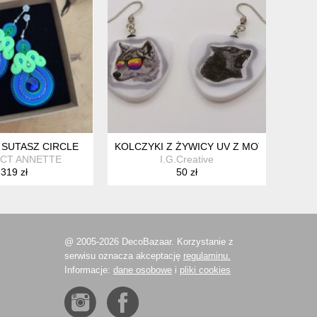
 SUTASZ CIRCLE
KOLCZYKI Z ŻYWICY UV Z MOTYWEM WIL
CT ANNETTE
I.G.Creative
319 zł
50 zł
@ 2005-2026 DecoBazaar. Korzystanie z
serwisu oznacza akceptację
regulaminu.
Informacje:
dane osobowe
i
pliki cookies