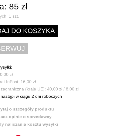
: 85 zł
ych:
1
szt.
ysyłki:
0,00 zł
t InPost: 16,00 zł
zagraniczna (kraje UE): 40,00 zł / 8,00 zł
nastąpi w ciągu 2 dni roboczych
ytaj o szczegóły produktu
acz opinie o sprzedawcy
y naliczania kosztu wysyłki