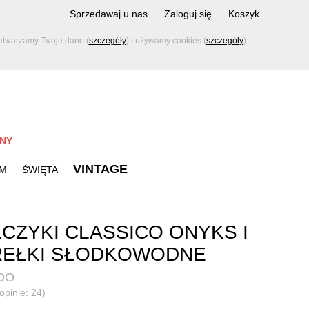
Sprzedawaj u nas
Zaloguj się
Koszyk
zetwarzamy Twoje dane (
szczegóły
) i używamy cookies (
szczegóły
).
NY
VINTAGE
M
ŚWIĘTA
CZYKI CLASSICO ONYKS I
REŁKI SŁODKOWODNE
OO
opinie: 24)