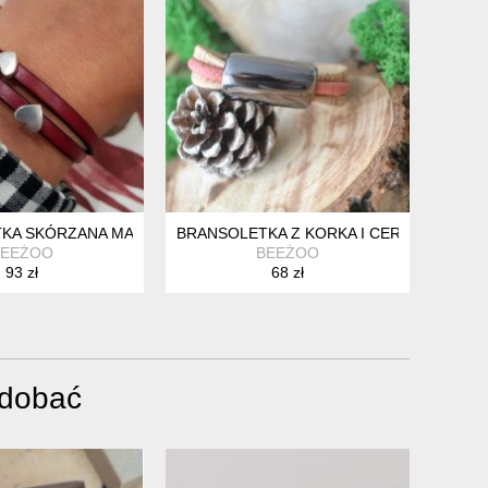
E Z CHWOSTEM
KA SKÓRZANA MAGNETOOS DOUBLE HEART BORDO
BRANSOLETKA Z KORKA I CERAMIKI TUNEO
BEEŻOO
BEEŻOO
93 zł
68 zł
odobać