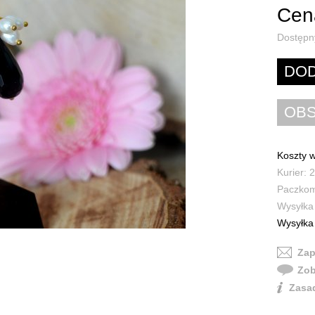
Cena
Dostępn
Koszty w
Kurier: 2
Paczkoma
Wysyłka 
Wysyłka 
Zap
Zob
Zasad