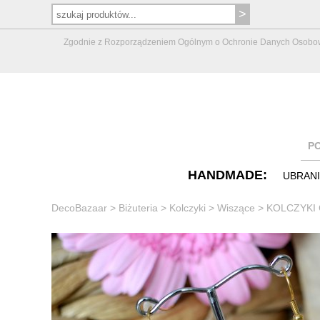
Zgodnie z Rozporządzeniem Ogólnym o Ochronie Danych Osobowych 
P
HANDMADE:
UBRAN
DecoBazaar
>
Biżuteria
>
Kolczyki
>
Wiszące
>
KOLCZYKI C