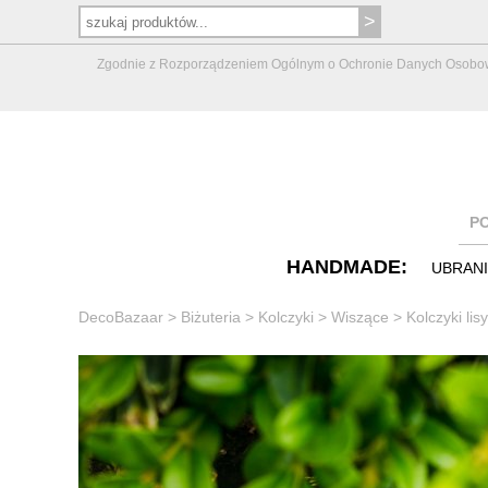
Zgodnie z Rozporządzeniem Ogólnym o Ochronie Danych Osobowych 
P
HANDMADE:
UBRAN
DecoBazaar
>
Biżuteria
>
Kolczyki
>
Wiszące
>
Kolczyki lis