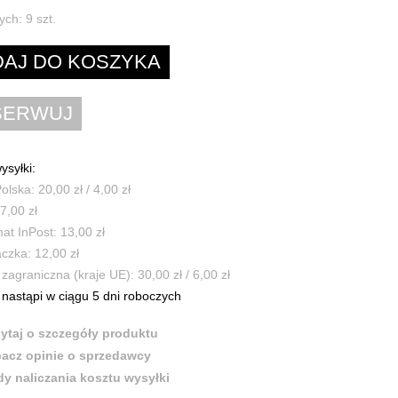
ych:
9
szt.
ysyłki:
olska: 20,00 zł / 4,00 zł
7,00 zł
t InPost: 13,00 zł
czka: 12,00 zł
zagraniczna (kraje UE): 30,00 zł / 6,00 zł
nastąpi w ciągu 5 dni roboczych
ytaj o szczegóły produktu
acz opinie o sprzedawcy
y naliczania kosztu wysyłki