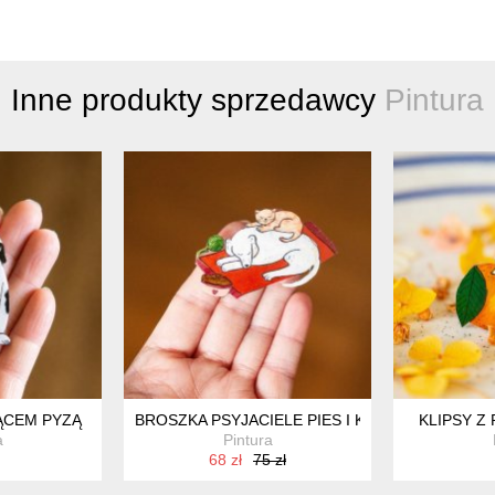
Inne produkty sprzedawcy
Pintura
ĄCEM PYZĄ
BROSZKA PSYJACIELE PIES I KOT
KLIPSY Z
a
Pintura
68 zł
75 zł