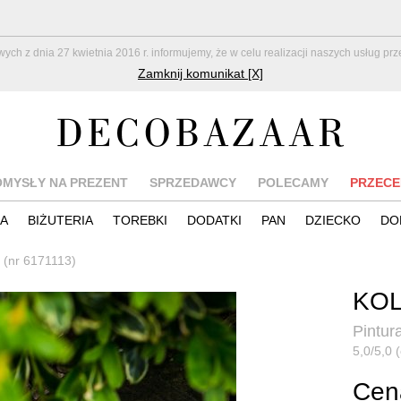
z dnia 27 kwietnia 2016 r. informujemy, że w celu realizacji naszych usług pr
Zamknij komunikat [X]
OMYSŁY NA PREZENT
SPRZEDAWCY
POLECAMY
PRZECE
IA
BIŻUTERIA
TOREBKI
DODATKI
PAN
DZIECKO
DO
y (nr 6171113)
KOL
Pintur
5,0/5,0 (
Cena