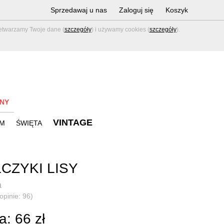
Sprzedawaj u nas
Zaloguj się
Koszyk
zetwarzamy Twoje dane (
szczegóły
) i używamy cookies (
szczegóły
).
NY
VINTAGE
M
ŚWIĘTA
CZYKI LISY
a
opinie: 96)
: 66 zł