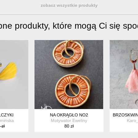
zobacz wszystkie produkty
ne produkty, które mogą Ci się sp
CZYKI /05.03.26/ - KOLCZYKI
LCZYKI
NA OKRĄGŁO NO2
BRZOSKWIN
amińska
Motywator Eweliny
Karo_
 zł
80 zł