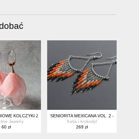
odobać
IOWE KOLCZYKI Z SZYFONOWYMI KWIATKAMI
SENIORITA MEXICANA VOL. 2 - KOLCZYKI
line Jewelry
Katia i krokodyl
60 zł
269 zł