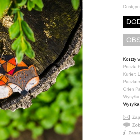
Dostępn
Koszty w
Poczta P
Kurier: 1
Paczkoma
Orlen Pa
Wysyłka 
Wysyłka 
Zap
Zob
Zasad