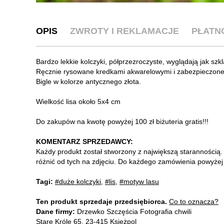
OPIS
ZWROTY I REKLAMACJE
PŁATN
Bardzo lekkie kolczyki, półprzezroczyste, wyglądają jak szkl
Ręcznie rysowane kredkami akwarelowymi i zabezpieczone
Bigle w kolorze antycznego złota.
Wielkość lisa około 5x4 cm
Do zakupów na kwotę powyżej 100 zł biżuteria gratis!!!
KOMENTARZ SPRZEDAWCY:
Każdy produkt został stworzony z największą starannością. 
różnić od tych na zdjęciu. Do każdego zamówienia powyżej 10
Tagi:
#duże kolczyki
,
#lis
,
#motyw lasu
Ten produkt sprzedaje przedsiębiorca.
Co to oznacza?
Dane firmy:
Drzewko Szczęścia Fotografia chwili
Stare Króle 65, 23-415 Księżpol