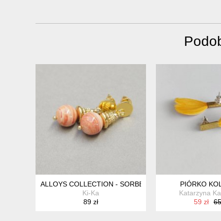
Podob
ALLOYS COLLECTION - SORBET BRZOSKWINIOWY - KOL
PIÓRKO KO
Ki-Ka
Katarzyna K
89 zł
59 zł
65