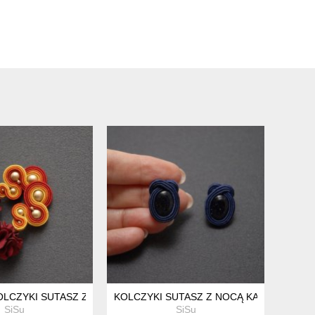
OLCZYKI SUTASZ Z KWIATKIEM
KOLCZYKI SUTASZ Z NOCĄ KAIRU
SiSu
SiSu