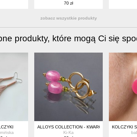
70 zł
zobacz wszystkie produkty
ne produkty, które mogą Ci się sp
LCZYKI
ALLOYS COLLECTION - KWARC MAGENTA /13.07.
KOLCZYKI 
amińska
Ki-Ka
ba