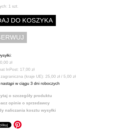
ych:
1
szt.
ysyłki:
0,00 zł
t InPost: 17,00 zł
zagraniczna (kraje UE): 25,00 zł / 5,00 zł
nastąpi w ciągu 3 dni roboczych
ytaj o szczegóły produktu
acz opinie o sprzedawcy
y naliczania kosztu wysyłki