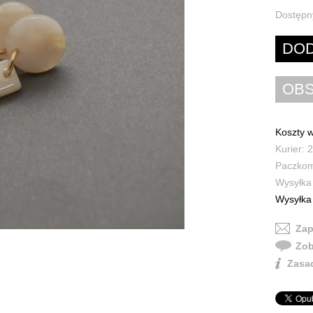
Dostępn
Koszty w
Kurier: 2
Paczkoma
Wysyłka 
Wysyłka 
Zap
Zob
Zasad