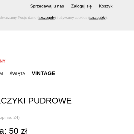
Sprzedawaj u nas
Zaloguj się
Koszyk
zetwarzamy Twoje dane (
szczegóły
) i używamy cookies (
szczegóły
).
NY
VINTAGE
M
ŚWIĘTA
LCZYKI PUDROWE
opinie: 24)
: 50 zł