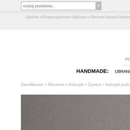
Zgodnie z Rozporządzeniem Ogólnym o Ochronie Danych Osobowych 
P
HANDMADE:
UBRAN
DecoBazaar
>
Biżuteria
>
Kolczyki
>
Żywica
>
kolczyki pud