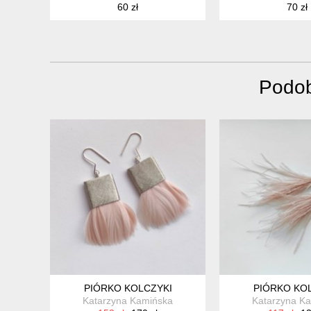
60 zł
70 zł
Podob
PIÓRKO KOLCZYKI
PIÓRKO KO
Katarzyna Kamińska
Katarzyna K