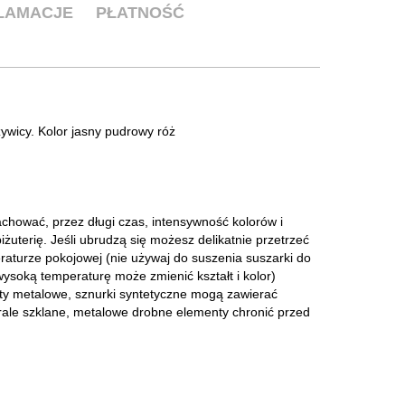
KLAMACJE
PŁATNOŚĆ
żywicy. Kolor jasny pudrowy róż
zachować, przez długi czas, intensywność kolorów i
żuterię. Jeśli ubrudzą się możesz delikatnie przetrzeć
raturze pokojowej (nie używaj do suszenia suszarki do
 wysoką temperaturę może zmienić kształt i kolor)
ty metalowe, sznurki syntetyczne mogą zawierać
Korale szklane, metalowe drobne elementy chronić przed