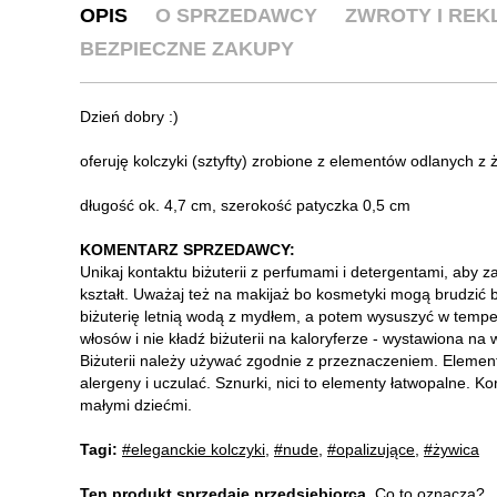
OPIS
O SPRZEDAWCY
ZWROTY I RE
BEZPIECZNE ZAKUPY
Dzień dobry :)
oferuję kolczyki (sztyfty) zrobione z elementów odlanych z 
długość ok. 4,7 cm, szerokość patyczka 0,5 cm
KOMENTARZ SPRZEDAWCY:
Unikaj kontaktu biżuterii z perfumami i detergentami, aby 
kształt. Uważaj też na makijaż bo kosmetyki mogą brudzić bi
biżuterię letnią wodą z mydłem, a potem wysuszyć w tempe
włosów i nie kładź biżuterii na kaloryferze - wystawiona na
Biżuterii należy używać zgodnie z przeznaczeniem. Elemen
alergeny i uczulać. Sznurki, nici to elementy łatwopalne. 
małymi dziećmi.
Tagi:
#eleganckie kolczyki
,
#nude
,
#opalizujące
,
#żywica
Ten produkt sprzedaje przedsiębiorca.
Co to oznacza?