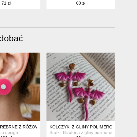
71 zł
60 zł
odobać
25/ - KOLCZYKI
SREBRNE Z RÓŻOWYM PLEXI 20 MM
KOLCZYKI Z GLINY POLIMEROWEJ OMBR
ba design
Bratki. Biżuteria z gliny polimerowej