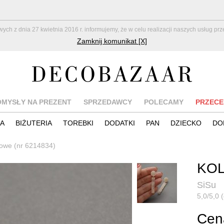
z dnia 27 kwietnia 2016 r. informujemy, że w celu realizacji naszych usług pr
Zamknij komunikat [X]
OMYSŁY NA PREZENT
SPRZEDAWCY
POLECAMY
PRZECE
IA
BIŻUTERIA
TOREBKI
DODATKI
PAN
DZIECKO
DO
rowe (nr 6214834)
KO
SiSu
5,0/5,0 (
Cena