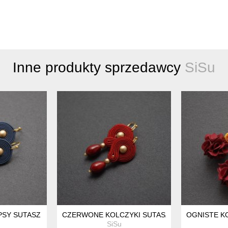
Inne produkty sprzedawcy
SiSu
PSY SUTASZ
CZERWONE KOLCZYKI SUTASZ
OGNISTE K
SiSu