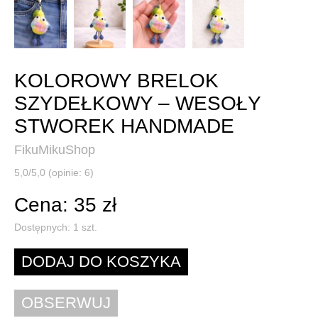
KOLOROWY BRELOK
SZYDEŁKOWY – WESOŁY
STWOREK HANDMADE
FikuMikuShop
5,0/5,0 (opinie: 6)
Cena: 35 zł
Dostępnych:
1
szt.