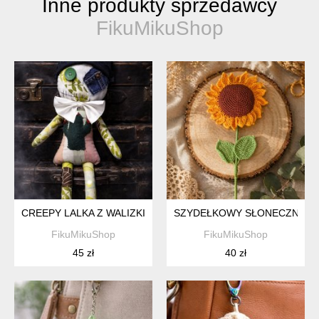
Inne produkty sprzedawcy
FikuMikuShop
CREEPY LALKA Z WALIZKI
SZYDEŁKOWY SŁONECZNIK H
FikuMikuShop
FikuMikuShop
45 zł
40 zł