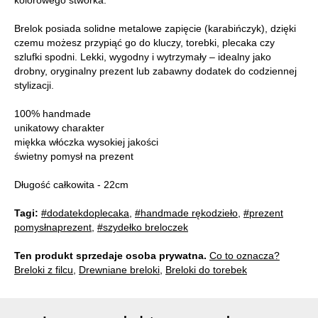
Brelok posiada solidne metalowe zapięcie (karabińczyk), dzięki
czemu możesz przypiąć go do kluczy, torebki, plecaka czy
szlufki spodni. Lekki, wygodny i wytrzymały – idealny jako
drobny, oryginalny prezent lub zabawny dodatek do codziennej
stylizacji.
100% handmade
unikatowy charakter
miękka włóczka wysokiej jakości
świetny pomysł na prezent
Długość całkowita - 22cm
Tagi:
#dodatekdoplecaka
,
#handmade rękodzieło
,
#prezent
pomysłnaprezent
,
#szydełko breloczek
Ten produkt sprzedaje osoba prywatna.
Co to oznacza?
Breloki z filcu
,
Drewniane breloki
,
Breloki do torebek