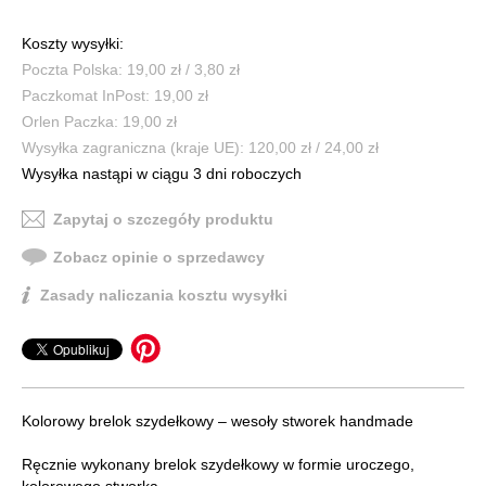
Koszty wysyłki:
Poczta Polska: 19,00 zł / 3,80 zł
Paczkomat InPost: 19,00 zł
Orlen Paczka: 19,00 zł
Wysyłka zagraniczna (kraje UE): 120,00 zł / 24,00 zł
Wysyłka nastąpi w ciągu 3 dni roboczych
Zapytaj o szczegóły produktu
Zobacz opinie o sprzedawcy
Zasady naliczania kosztu wysyłki
Kolorowy brelok szydełkowy – wesoły stworek handmade
Ręcznie wykonany brelok szydełkowy w formie uroczego,
kolorowego stworka.