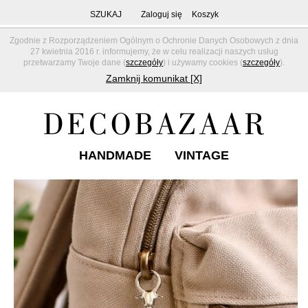
SZUKAJ
Zaloguj się
Koszyk
Zgodnie z Rozporządzeniem Ogólnym o Ochronie Danych Osobowych z dnia
27 kwietnia 2016 r. informujemy, że w celu realizacji naszych usług
przetwarzamy Twoje dane (
szczegóły
) i używamy cookies (
szczegóły
).
Zamknij komunikat [X]
HANDMADE
VINTAGE