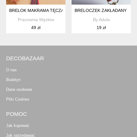
BRELOK MAKRAMA TĘCZA – WZÓR III | RĘKODZIEŁO | PRA
BRELOCZEK ZAKŁADANY NA 
Pracownia Węzłów
By Adula
49 zł
19 zł
DECOBAZAAR
O nas
Biuletyn
Dane osobowe
Pliki Cookies
POMOC
Jak kupować
Jak sprzedawać