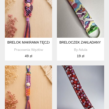
BRELOK MAKRAMA TĘCZA – WZÓR II Z SERDUSZKIEM | RĘK
BRELOCZEK ZAKŁADANY NA
Pracownia Węzłów
By Adula
49 zł
19 zł