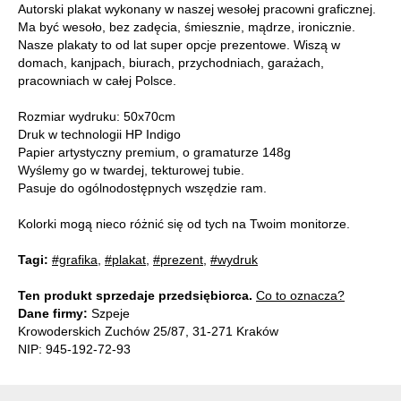
Autorski plakat wykonany w naszej wesołej pracowni graficznej.
Ma być wesoło, bez zadęcia, śmiesznie, mądrze, ironicznie.
Nasze plakaty to od lat super opcje prezentowe. Wiszą w
domach, kanjpach, biurach, przychodniach, garażach,
pracowniach w całej Polsce.
Rozmiar wydruku: 50x70cm
Druk w technologii HP Indigo
Papier artystyczny premium, o gramaturze 148g
Wyślemy go w twardej, tekturowej tubie.
Pasuje do ogólnodostępnych wszędzie ram.
Kolorki mogą nieco różnić się od tych na Twoim monitorze.
Tagi:
#grafika
,
#plakat
,
#prezent
,
#wydruk
Ten produkt sprzedaje przedsiębiorca.
Co to oznacza?
Dane firmy:
Szpeje
Krowoderskich Zuchów 25/87, 31-271 Kraków
NIP: 945-192-72-93