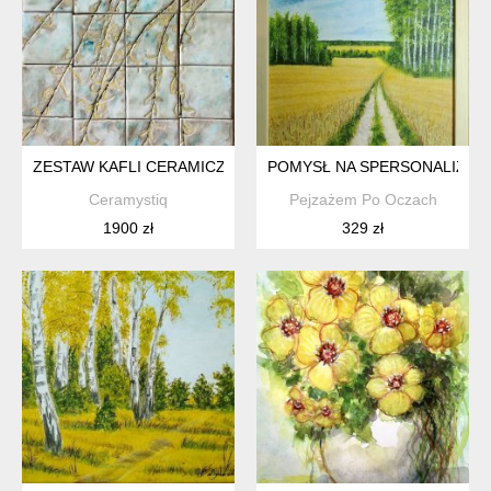
ZESTAW KAFLI CERAMICZNYCH "WIERZBA"
POMYSŁ NA SPERSONALIZOWA
Ceramystiq
Pejzażem Po Oczach
1900 zł
329 zł