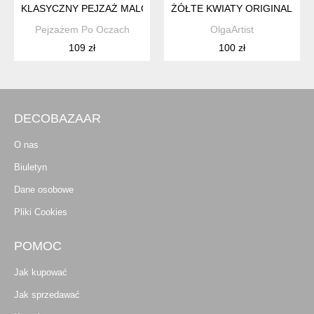
KLASYCZNY PEJZAŻ MALOWANY NA PŁÓTNIE - "BRZOZOWE
ŻÓŁTE KWIATY ORIGINAL AKW
Pejzażem Po Oczach
OlgaArtist
109 zł
100 zł
DECOBAZAAR
O nas
Biuletyn
Dane osobowe
Pliki Cookies
POMOC
Jak kupować
Jak sprzedawać