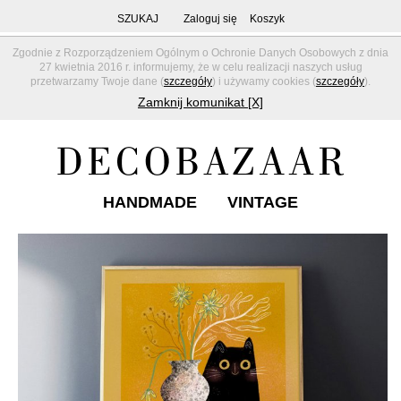
SZUKAJ
Zaloguj się
Koszyk
Zgodnie z Rozporządzeniem Ogólnym o Ochronie Danych Osobowych z dnia
27 kwietnia 2016 r. informujemy, że w celu realizacji naszych usług
przetwarzamy Twoje dane (
szczegóły
) i używamy cookies (
szczegóły
).
Zamknij komunikat [X]
HANDMADE
VINTAGE