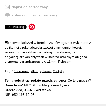
Napisz do sprzedawcy
Zobacz opinie o sprzedawcy
Efektowne kolczyki w formie sztyftów, ręcznie wykonane z
delikatnej czekoladowobrązowej gliny kamionkowej,
jednostronnie szkliwione zielonym szkliwem, na
antyalergicznych sztyftach w kolorze srebrnym.długość
elementu ceramicznego ok. 11mm, Polecam
Tagi:
#ceramika
,
#kot
,
#plamki
,
#sztyfty
Ten produkt sprzedaje przedsiębiorca.
Co to oznacza?
Dane firmy:
MLY Studio Magdalena Łysiak
Urocza 82a, 05-075 Warszawa
NIP: 952-193-12-08