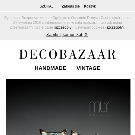
SZUKAJ
Zaloguj się
Koszyk
Zgodnie z Rozporządzeniem Ogólnym o Ochronie Danych Osobowych z dnia
27 kwietnia 2016 r. informujemy, że w celu realizacji naszych usług
przetwarzamy Twoje dane (
szczegóły
) i używamy cookies (
szczegóły
).
Zamknij komunikat [X]
HANDMADE
VINTAGE