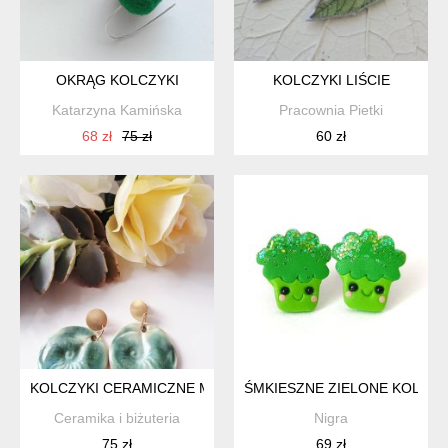
OKRĄG KOLCZYKI
KOLCZYKI LIŚCIE
Katarzyna Kamińska
Pracownia Pietki
68 zł
75 zł
60 zł
KOLCZYKI CERAMICZNE MUSZLE MORSKIE ZIELONE, MOSIĄ
ŚMKIESZNE ZIELONE KOLCZY
Ceramika i biżuteria
Nigra
75 zł
69 zł