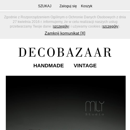
SZUKAJ
Zaloguj się
Koszyk
Zgodnie z Rozporządzeniem Ogólnym o Ochronie Danych Osobowych z dnia
27 kwietnia 2016 r. informujemy, że w celu realizacji naszych usług
przetwarzamy Twoje dane (
szczegóły
) i używamy cookies (
szczegóły
).
Zamknij komunikat [X]
HANDMADE
VINTAGE