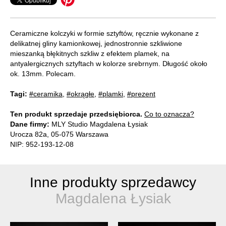
Ceramiczne kolczyki w formie sztyftów, ręcznie wykonane z
delikatnej gliny kamionkowej, jednostronnie szkliwione
mieszanką błękitnych szkliw z efektem plamek, na
antyalergicznych sztyftach w kolorze srebrnym. Długość około
ok. 13mm. Polecam.
Tagi:
#ceramika
,
#okrągłe
,
#plamki
,
#prezent
Ten produkt sprzedaje przedsiębiorca.
Co to oznacza?
Dane firmy:
MLY Studio Magdalena Łysiak
Urocza 82a, 05-075 Warszawa
NIP: 952-193-12-08
Inne produkty sprzedawcy
Magdalena Łysiak