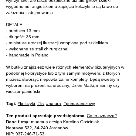
wytrzymałe, ale także bezpieczne dla alergików. Dzięki
wygodnemu, angielskiemu zapięciu kolczyki te są łatwe do
założenia i zdejmowania.
DETALE:
- średnica 13 mm
- długość: 35 mm
- miniatura uroczej ilustracji zatopiona pod szkiełkiem
- wykonane ze stali chirurgicznej
- handmade in Poland
W butiku znajdziesz wiele różnych elementów biżuteryjnych w
podobnej kolorystyce lub z tym samym motywem, z których
możesz stworzyć niepowtarzalne komplety. Będą świetnym
wyborem na prezent na urodziny, Dzień Matki, imieniny czy
wieczór panieński
Tagi:
#kolczyki
,
#lis
,
#natura
,
#pomarańczowy
Ten produkt sprzedaje przedsiębiorca.
Co to oznacza?
Dane firmy:
muamua design Karolina Gościniak
Naprawa 532, 34-240 Jordanów
NIP: 937-246-71-53