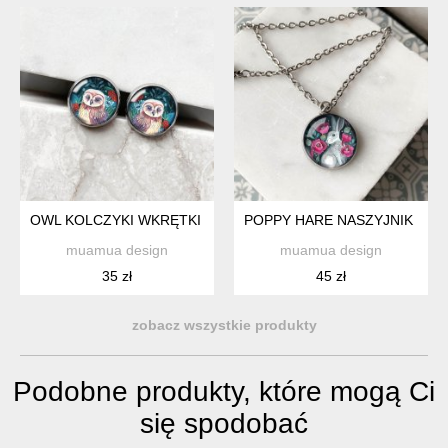
OWL KOLCZYKI WKRĘTKI DLA NASTOLATKI
POPPY HARE NASZYJNIK DLA 
muamua design
muamua design
35 zł
45 zł
zobacz wszystkie produkty
Podobne produkty, które mogą Ci
się spodobać