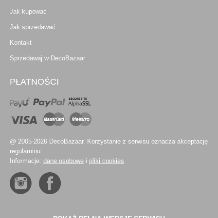
Jak kupować
Jak sprzedawać
Kontakt
Sprzedawaj w DecoBazaar
PŁATNOŚCI
@ 2005-2026 DecoBazaar. Korzystanie z serwisu oznacza akceptację
regulaminu.
Informacje:
dane osobowe
i
pliki cookies