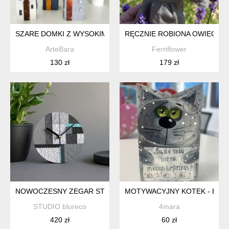
SZARE DOMKI Z WYSOKIMI DACHAMI – MINIMALISTYCZNA 
RĘCZNIE ROBIONA OWIECZKA
ArteBara
Fernflower
130 zł
179 zł
NOWOCZESNY ZEGAR STOJĄCY
MOTYWACYJNY KOTEK - BĄDŹ
STUDIO blureco
4mara
420 zł
60 zł