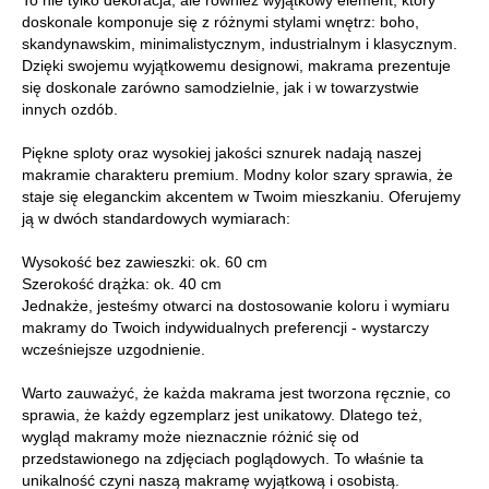
To nie tylko dekoracja, ale również wyjątkowy element, który
doskonale komponuje się z różnymi stylami wnętrz: boho,
skandynawskim, minimalistycznym, industrialnym i klasycznym.
Dzięki swojemu wyjątkowemu designowi, makrama prezentuje
się doskonale zarówno samodzielnie, jak i w towarzystwie
innych ozdób.
Piękne sploty oraz wysokiej jakości sznurek nadają naszej
makramie charakteru premium. Modny kolor szary sprawia, że
staje się eleganckim akcentem w Twoim mieszkaniu. Oferujemy
ją w dwóch standardowych wymiarach:
Wysokość bez zawieszki: ok. 60 cm
Szerokość drążka: ok. 40 cm
Jednakże, jesteśmy otwarci na dostosowanie koloru i wymiaru
makramy do Twoich indywidualnych preferencji - wystarczy
wcześniejsze uzgodnienie.
Warto zauważyć, że każda makrama jest tworzona ręcznie, co
sprawia, że każdy egzemplarz jest unikatowy. Dlatego też,
wygląd makramy może nieznacznie różnić się od
przedstawionego na zdjęciach poglądowych. To właśnie ta
unikalność czyni naszą makramę wyjątkową i osobistą.