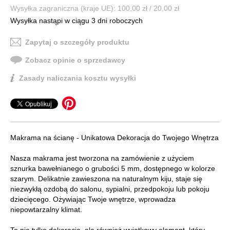
Wysyłka zagraniczna (kraje UE): 100,00 zł / 20,00 zł
Wysyłka nastąpi w ciągu 3 dni roboczych
Zapytaj o szczegóły produktu
Zobacz opinie o sprzedawcy
Zasady naliczania kosztu wysyłki
Makrama na ścianę - Unikatowa Dekoracja do Twojego Wnętrza
Nasza makrama jest tworzona na zamówienie z użyciem
sznurka bawełnianego o grubości 5 mm, dostępnego w kolorze
szarym. Delikatnie zawieszona na naturalnym kiju, staje się
niezwykłą ozdobą do salonu, sypialni, przedpokoju lub pokoju
dziecięcego. Ożywiając Twoje wnętrze, wprowadza
niepowtarzalny klimat.