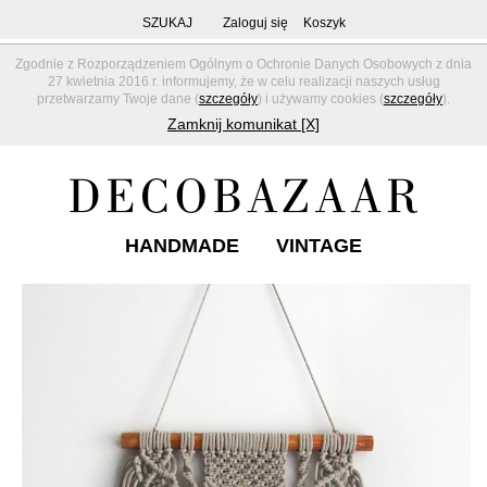
SZUKAJ
Zaloguj się
Koszyk
Zgodnie z Rozporządzeniem Ogólnym o Ochronie Danych Osobowych z dnia
27 kwietnia 2016 r. informujemy, że w celu realizacji naszych usług
przetwarzamy Twoje dane (
szczegóły
) i używamy cookies (
szczegóły
).
Zamknij komunikat [X]
HANDMADE
VINTAGE