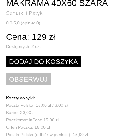
MAKRAMA 40X60 SZARA
Sznurki i Patyki
0,0/5,0 (opinie: 0)
Cena: 129 zł
Dostępnych:
2
szt.
Koszty wysyłki:
Poczta Polska: 15,00 zł / 3,00 zł
Kurier: 20,00 zł
Paczkomat InPost: 15,00 zł
Orlen Paczka: 15,00 zł
Poczta Polska (odbiór w punkcie): 15,00 zł